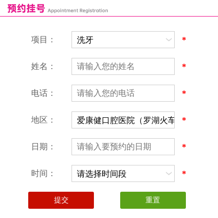
恒乐口腔诊所
富港口腔诊所
项目：
*
姓名：
*
电话：
*
地区：
*
深圳爱康健口腔医院
地址：深圳市罗湖区建设路罗湖火车站大楼C区1-2楼北侧、4-8楼
营业时间：9:00-18:00
日期：
*
（节假日照常上班）
香港电话：00852-62157070
深圳电话：0755-61302632
时间：
*
微信线上预约：aikangjian1995
微信小程序：爱康健齿科
爱康健官方网站：www.ckj100.com
本网站信息仅供参考，不作为诊疗及医疗根据
深圳爱康健口腔医院版权所有 粤ICP备12058131号-2
粤(B)广[2026]第07-22-878号