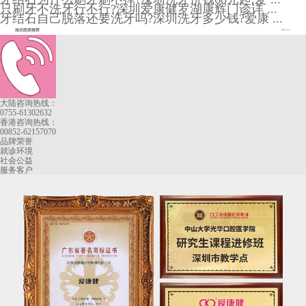
只刷牙不洗牙行不行?深圳爱康健罗湖康辉门诊详 ...
牙结石自己脱落还要洗牙吗?深圳洗牙多少钱?爱康 ...
相关医师推荐
More+
大陆咨询热线：
0755-61302632
香港咨询热线：
00852-62157070
品牌荣誉
就诊环境
社会公益
服务客户