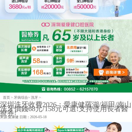
首页
>
牙病综合
>
洗牙
>
深圳洗牙收費2026：愛康健羅湖/福田/南山
洗牙價錢68元/158元可選!支持使用長者醫
療券!
来源:
愛康健
日期：2026-05-18