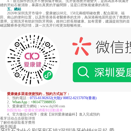
A：規范操作的洗牙不會損傷牙釉質。洗牙後感覺牙縫變大，是因為原本填滿牙
縫的牙結石被清除，暴露出真實的牙齒間隙，這是口腔恢複健康的表現。
五、總結
2026年深圳洗牙市場中，愛康健以68元、158元兩檔明確收費，配合羅湖、福
田、南山的便利位置，以及對香港長者醫療券的支持，為深港兩地居民提供了務實的
選擇。定期洗牙有助於預防牙周病，維持口腔長期健康。如有需要，建議提前預約並
確認醫療券使用詳情，讓一次洗牙行程更加順暢有效。
愛康健多渠道便捷預約，預約方式如下：
1、預約電話：
0755-61302632(大陸)/ 00852-62157070(香港)
2、
WhatsApp：+8614775988935
3、愛康健官方網站：www.ckj100.com
到院告知->從優化官網看到活動過來
4、官方微信小程序：搜索【深圳愛康健齒科】進入完成預約
看牙活动
点击获取详情
了解价格
获取看牙费用
相关阅读
牙结石为什么刷牙刷不掉?深圳洗牙价钱68元起,爱 ...