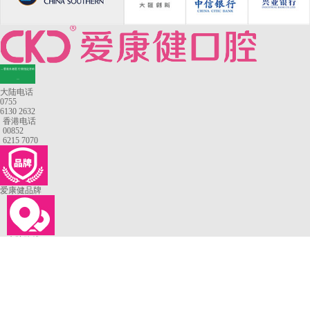
—香港长者医疗券指定牙科
—
大陆电话
0755
6130 2632
香港电话
00852
6215 7070
爱康健品牌
来院路线
罗湖口岸
福田口岸
深圳湾口岸
深圳爱康健口腔医院
康辉口腔门诊部
富康口腔门诊部
恒洁口腔门诊部