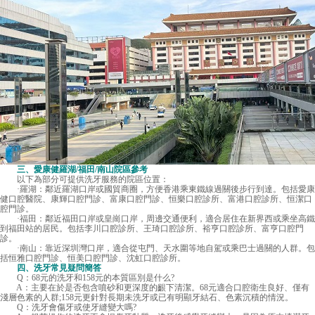
三、愛康健羅湖/福田/南山院區參考
以下為部分可提供洗牙服務的院區位置：
·羅湖：鄰近羅湖口岸或國貿商圈，方便香港乘東鐵線過關後步行到達。包括愛康
健口腔醫院、康輝口腔門診、富康口腔門診、恒樂口腔診所、富港口腔診所、恒潔口
腔門診。
·福田：鄰近福田口岸或皇崗口岸，周邊交通便利，適合居住在新界西或乘坐高鐵
到福田站的居民。包括李川口腔診所、王琦口腔診所、裕亨口腔診所、富亨口腔門
診。
·南山：靠近深圳灣口岸，適合從屯門、天水圍等地自駕或乘巴士過關的人群。包
括恒雅口腔門診、恒美口腔門診、沈虹口腔診所。
四、洗牙常見疑問簡答
Q：68元的洗牙和158元的本質區別是什么?
A：主要在於是否包含噴砂和更深度的齦下清潔。68元適合口腔衛生良好、僅有
淺層色素的人群;158元更針對長期未洗牙或已有明顯牙結石、色素沉積的情況。
Q：洗牙會傷牙或使牙縫變大嗎?