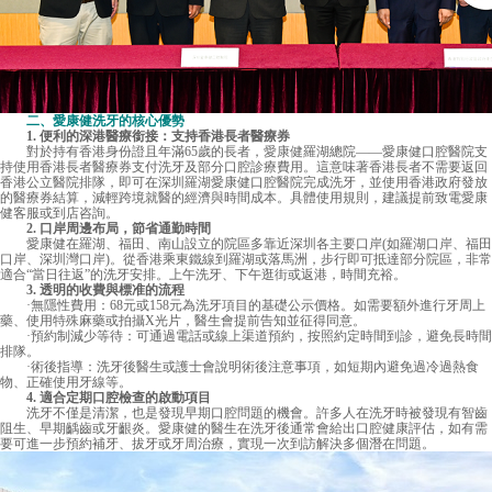
二、愛康健洗牙的核心優勢
1. 便利的深港醫療銜接：支持香港長者醫療券
對於持有香港身份證且年滿65歲的長者，
愛康健
羅湖總院——愛康健口腔醫院支
持使用香港長者醫療券支付洗牙及部分口腔診療費用。這意味著香港長者不需要返回
香港公立醫院排隊，即可在深圳羅湖愛康健口腔醫院完成洗牙，並使用香港政府發放
的醫療券結算，減輕跨境就醫的經濟與時間成本。具體使用規則，建議提前致電愛康
健客服或到店咨詢。
2. 口岸周邊布局，節省通勤時間
愛康健在羅湖、福田、南山設立的院區多靠近深圳各主要口岸(如羅湖口岸、福田
口岸、深圳灣口岸)。從香港乘東鐵線到羅湖或落馬洲，步行即可抵達部分院區，非常
適合“當日往返”的洗牙安排。上午洗牙、下午逛街或返港，時間充裕。
3. 透明的收費與標准的流程
·無隱性費用：68元或158元為洗牙項目的基礎公示價格。如需要額外進行牙周上
藥、使用特殊麻藥或拍攝X光片，醫生會提前告知並征得同意。
·預約制減少等待：可通過電話或線上渠道預約，按照約定時間到診，避免長時間
排隊。
·術後指導：洗牙後醫生或護士會說明術後注意事項，如短期內避免過冷過熱食
物、正確使用牙線等。
4. 適合定期口腔檢查的啟動項目
洗牙不僅是清潔，也是發現早期口腔問題的機會。許多人在洗牙時被發現有智齒
阻生、早期齲齒或牙齦炎。愛康健的醫生在洗牙後通常會給出口腔健康評估，如有需
要可進一步預約補牙、拔牙或牙周治療，實現一次到訪解決多個潛在問題。