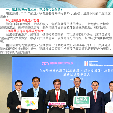
一、
深圳洗牙收費
2026：兩檔價位如何選?
在愛康健，2026年的洗牙收費主要分為68元和158元兩檔，適應不同的口腔清潔
需求：
68元超聲波保健洗牙套餐
適合日常口腔維護、牙結石較少、無明顯牙周不適的情況。一般包含口腔檢查、
超聲波潔治、拋光等基礎流程，能夠清除牙齒表面及牙齦邊緣的軟垢、和牙結石。
158元菌斑導向專業洗牙套餐
如果長期未洗牙，或茶漬、煙漬較多等問題，可以選擇158元檔位。該項目通常
包括超聲波深層潔治、噴砂去除頑固色素，以及更充分的拋光，幫助減少菌斑再次附
著。
兩個價位均為愛康健洗牙活動價格，活動時間截止到2026年6月30日，由具備資
質的口腔衛生士或醫生操作。建議根據口腔醫生檢查後的專業評估選擇適合的項目，
而非簡單認為越貴越好。