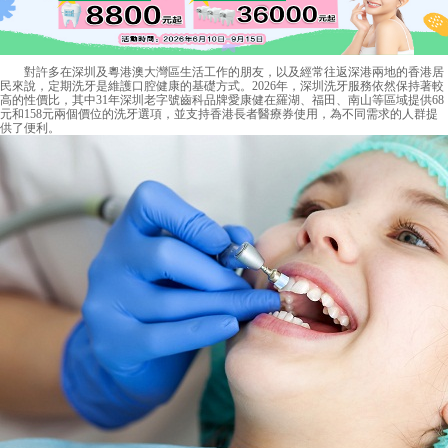
對許多在深圳及粵港澳大灣區生活工作的朋友，以及經常往返深港兩地的香港居
民來說，定期洗牙是維護口腔健康的基礎方式。2026年，深圳洗牙服務依然保持著較
高的性價比，其中31年深圳老字號齒科品牌愛康健在羅湖、福田、南山等區域提供68
元和158元兩個價位的洗牙選項，並支持香港長者醫療券使用，為不同需求的人群提
供了便利。