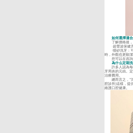
如何選擇適合您
了解價格後，您
·超聲波保健洗
·噴砂洗牙：可
時，外觀也更顯潔
您可以在咨詢時
為什么定期洗牙
許多人認為每天
牙周炎的元凶。定
治療費用。
總而言之，“深
腔診所)這樣，提
維護口腔健康。