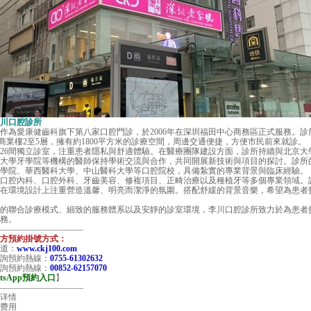
川口腔診所
作為
愛康健齒科
旗下第八家口腔門診，於2006年在深圳福田中心商務區正式服務。
商業樓2至5層，擁有約1800平方米的診療空間，周邊交通便捷，方便市民前來就診。
6間獨立診室，注重患者隱私與舒適體驗。在醫療團隊建設方面，診所持續與北京大
大學牙學院等機構的醫師保持學術交流與合作，共同開展新技術與項目的探討。診所
學院、華西醫科大學、中山醫科大學等口腔院校，具備紮實的專業背景與臨床經驗。
腔內科、口腔外科、牙齒美容、修複項目、正畸治療以及種植牙等多個專業領域。
在環境設計上注重營造溫馨、明亮而潔淨的氛圍。搭配舒緩的背景音樂，希望為患者
聯合診療模式、細致的服務體系以及安靜的診室環境，李川口腔診所致力於為患者
務。
—————————
預約掛號方式：
道：
www.ckj100.com
詢預約熱線：
0755-61302632
詢預約熱線：
00852-62157070
tsApp預約入口
】
—————————
详情
费用