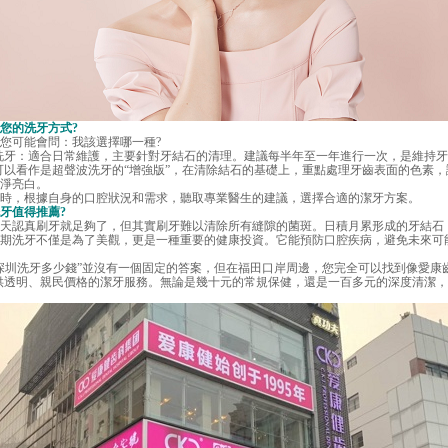
的洗牙方式?
可能會問：我該選擇哪一種?
牙：適合日常維護，主要針對牙結石的清理。建議每半年至一年進行一次，是維持牙
以看作是超聲波洗牙的“增強版”，在清除結石的基礎上，重點處理牙齒表面的色素，
淨亮白。
，根據自身的口腔狀況和需求，聽取專業醫生的建議，選擇合適的潔牙方案。
值得推薦?
認真刷牙就足夠了，但其實刷牙難以清除所有縫隙的菌斑。日積月累形成的牙結石
期洗牙不僅是為了美觀，更是一種重要的健康投資。它能預防口腔疾病，避免未來可
圳洗牙多少錢”並沒有一個固定的答案，但在福田口岸周邊，您完全可以找到像愛康齒
供透明、親民價格的潔牙服務。無論是幾十元的常規保健，還是一百多元的深度清潔