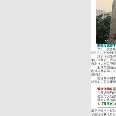
關於愛康健李
李川口腔診所
站D出口旁的金莊
診所內部設有2
華口腔醫院、香港
自北京大學口腔醫
服務范圍涵蓋口
內外專業設備，並
療體驗。
通過醫師團隊的
舒適的口腔健康服
———————
愛康健齒科官方
①官網預約通
②官方大陸咨
③官方香港咨
④【
官方Wha
———————
看牙活动
点击获取
了解价格
获取看牙