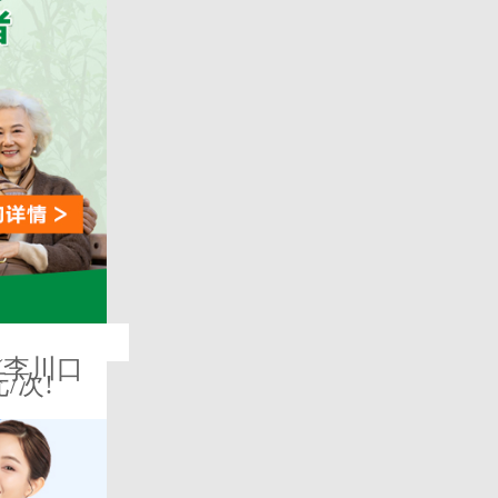
(李川口
/次!