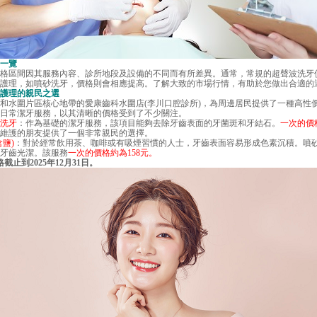
一覽
區間因其服務內容、診所地段及設備的不同而有所差異。通常，常規的超聲波洗牙
護理，如噴砂洗牙，價格則會相應提高。了解大致的市場行情，有助於您做出合適的
護理的親民之選
水圍片區核心地帶的愛康齒科水圍店(李川口腔診所)，為周邊居民提供了一種高性
日常潔牙服務，以其清晰的價格受到了不少關注。
洗牙
：作為基礎的潔牙服務，該項目能夠去除牙齒表面的牙菌斑和牙結石。
一次的價
維護的朋友提供了一個非常親民的選擇。
鹽)
：對於經常飲用茶、咖啡或有吸煙習慣的人士，牙齒表面容易形成色素沉積。噴
牙齒光潔。該服務
一次的價格約為158元。
到2025年12月31日。