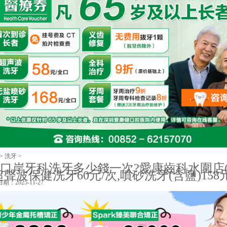
>
洗牙
>
口岸牙科洗牙多少錢一次?愛康齒科水圍店
聲波保健洗牙60元/次,噴砂洗牙(含鹽)158元
期：2025-11-27