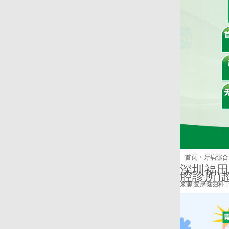
首页
>
牙病综合
深圳福田
腔診所)超
来源:
愛康健齒科
日