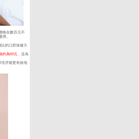
價格在數百元不
選擇。
價比的口腔保健方
格約為60元
，這為
砂洗牙能更有效地