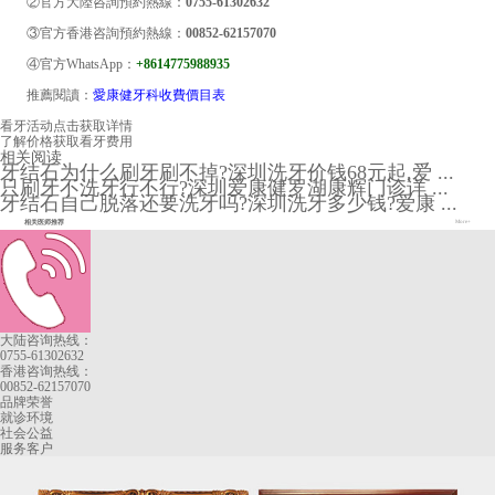
②官方大陸咨詢預約熱線：
0755-61302632
③官方香港咨詢預約熱線：
00852-62157070
④官方WhatsApp：
+8614775988935
推薦閱讀：
愛康健牙科收費價目表
看牙活动
点击获取详情
了解价格
获取看牙费用
相关阅读
牙结石为什么刷牙刷不掉?深圳洗牙价钱68元起,爱 ...
只刷牙不洗牙行不行?深圳爱康健罗湖康辉门诊详 ...
牙结石自己脱落还要洗牙吗?深圳洗牙多少钱?爱康 ...
相关医师推荐
More+
大陆咨询热线：
0755-61302632
香港咨询热线：
00852-62157070
品牌荣誉
就诊环境
社会公益
服务客户