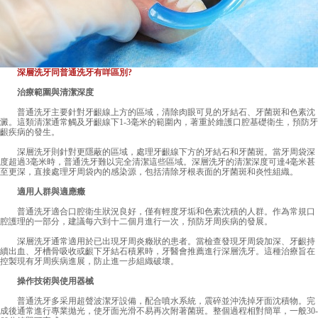
深層洗牙同普通洗牙有咩區別?
治療範圍與清潔深度
普通洗牙主要針對牙齦線上方的區域，清除肉眼可見的牙結石、牙菌斑和色素沈
澱。這類清潔通常觸及牙齦線下1-3毫米的範圍內，著重於維護口腔基礎衛生，預防牙
齦疾病的發生。
深層洗牙則針對更隱蔽的區域，處理牙齦線下方的牙結石和牙菌斑。當牙周袋深
度超過3毫米時，普通洗牙難以完全清潔這些區域。深層洗牙的清潔深度可達4毫米甚
至更深，直接處理牙周袋內的感染源，包括清除牙根表面的牙菌斑和炎性組織。
適用人群與適應癥
普通洗牙適合口腔衛生狀況良好，僅有輕度牙垢和色素沈積的人群。作為常規口
腔護理的一部分，建議每六到十二個月進行一次，預防牙周疾病的發展。
深層洗牙通常適用於已出現牙周炎癥狀的患者。當檢查發現牙周袋加深、牙齦持
續出血、牙槽骨吸收或齦下牙結石積累時，牙醫會推薦進行深層洗牙。這種治療旨在
控製現有牙周疾病進展，防止進一步組織破壞。
操作技術與使用器械
普通洗牙多采用超聲波潔牙設備，配合噴水系統，震碎並沖洗掉牙面沈積物。完
成後通常進行專業拋光，使牙面光滑不易再次附著菌斑。整個過程相對簡單，一般30-