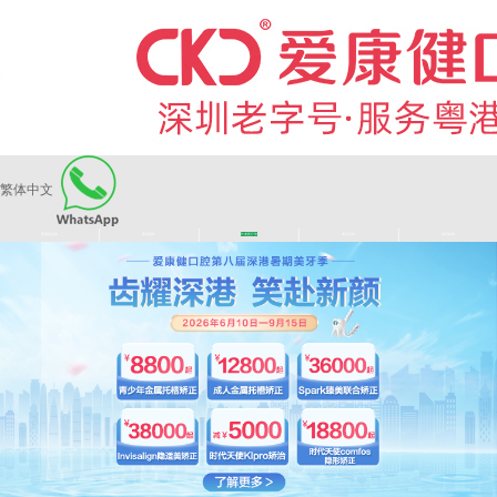
繁体中文
|
|
|
|
爱康健品牌
医师团队
长者医疗券
看牙活动
来院路线