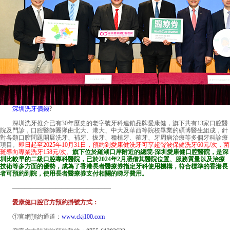
深圳洗牙價錢
?
深圳洗牙推介已有30年歷史的老字號牙科連鎖品牌愛康健，旗下共有13家口腔醫
院及門診，口腔醫師團隊由北大、港大、中大及華西等院校畢業的碩博醫生組成，針
對各類口腔問題開展洗牙、補牙、拔牙、種植牙、箍牙、牙周病治療等多個牙科診療
項目。
即日起至2025年10月31日，預約到愛康健洗牙可享超聲波保健洗牙60元/次，菌
斑導向專業洗牙158元/次。
旗下位於羅湖口岸附近的總院-
深圳愛康健口腔醫院
，是深
圳比較早的二級口腔專科醫院，已於2024年2月憑借其醫院位置、服務質量以及治療
技術等多方面的優勢，成為了香港長者醫療券指定牙科使用機構，符合標準的香港長
者可預約到院，使用長者醫療券支付相關的睇牙費用。
————————————————
愛康健口腔官方預約掛號方式：
①官網預約通道：
www.ckj100.com