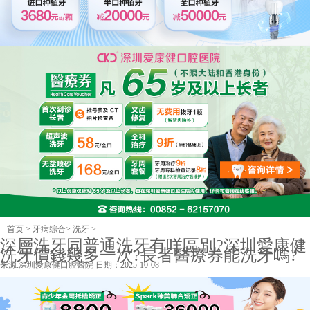
首页
>
牙病综合
>
洗牙
>
深層洗牙同普通洗牙有咩區別?深圳愛康健
洗牙價錢幾多一次?長者醫療券能洗牙嗎?
来源:
深圳愛康健口腔醫院
日期：2025-10-08