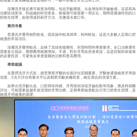
術後數天避免極端溫度食物即可，一般不影響正常生活和工作。
深層洗牙後反應可能更為明顯，包括牙齦腫脹、出血增加和牙齒敏感。這是因為
治療區域更深，對組織的幹預更多。恢復期可能需要一周左右，期間需遵循特別的口
腔衛生指導，如使用溫和刷牙方法、含鹽溫水漱口等。
費用考量
普通洗牙費用相對較低，因其操作較為簡單，耗時較短。這是大多數人定期口腔
維護的常規項目。
深層洗牙費用較高，反映了其技術復雜性、所需時間和專業要求。全口治療通常
需要多次就診，整體費用相應增加。不過，對於牙周炎患者來說，這是控製疾病發展
的必要投資，可避免未來更復雜的治療和更高費用。
專業建議
在選擇洗牙方式前，接受專業牙醫的全面評估至關重要。牙醫會通過檢查牙周袋
深度、X光片評估骨量水平以及觀察牙齦炎癥程度，確定適合的清潔方案。
如果出現牙齦出血、口腔異味持續、牙周袋加深或牙齒松動等現象，應及時就醫
評估，可能需要超越常規清潔的牙周治療。定期專業檢查配合日常口腔衛生習慣，是
維護牙周健康的基礎。