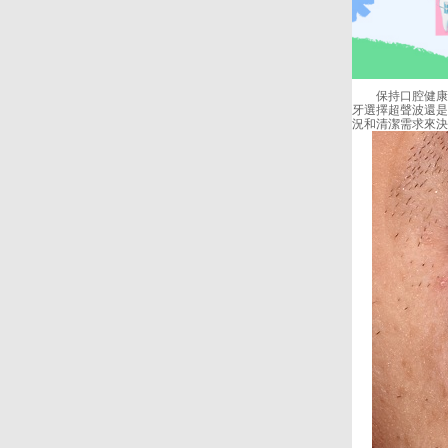
保持口腔健康，
牙選擇超聲波還是
況和清潔需求來決