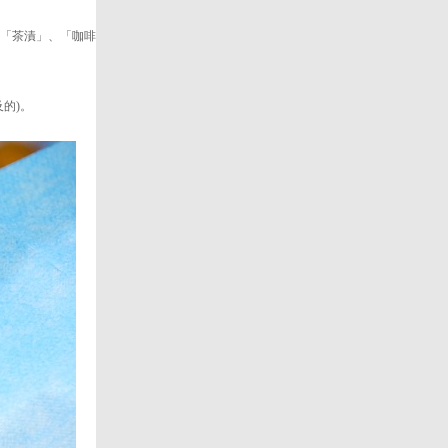
「茶漬」、「咖啡
的)。