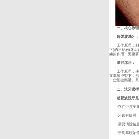
一、核心原理
超聲波洗牙：
工作原理：利用
下)的牙結石(牙
齒的作用，更重要
噴砂潔牙：
工作原理：使用
在準確控製下，形
一些細微窩溝。其
二、洗牙選擇超
超聲波洗牙是以
·存在中度至重度
·牙齦有紅腫、易
·需要清除位置
·牙周基礎治療