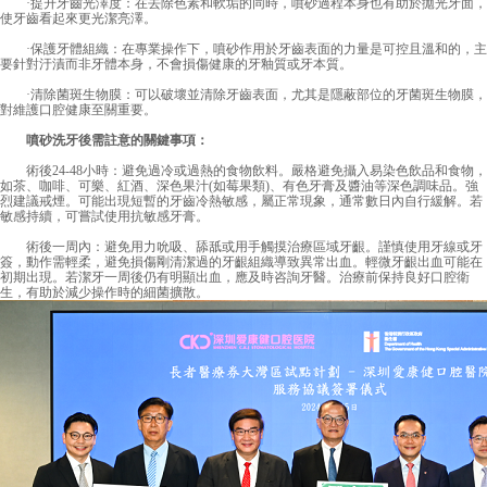
·提升牙齒光澤度：在去除色素和軟垢的同時，噴砂過程本身也有助於拋光牙面，
使牙齒看起來更光潔亮澤。
·保護牙體組織：在專業操作下，噴砂作用於牙齒表面的力量是可控且溫和的，主
要針對汙漬而非牙體本身，不會損傷健康的牙釉質或牙本質。
·清除菌斑生物膜：可以破壞並清除牙齒表面，尤其是隱蔽部位的牙菌斑生物膜，
對維護口腔健康至關重要。
噴砂洗牙後需註意的關鍵事項：
術後24-48小時：避免過冷或過熱的食物飲料。嚴格避免攝入易染色飲品和食物，
如茶、咖啡、可樂、紅酒、深色果汁(如莓果類)、有色牙膏及醬油等深色調味品。強
烈建議戒煙。可能出現短暫的牙齒冷熱敏感，屬正常現象，通常數日內自行緩解。若
敏感持續，可嘗試使用抗敏感牙膏。
術後一周內：避免用力吮吸、舔舐或用手觸摸治療區域牙齦。謹慎使用牙線或牙
簽，動作需輕柔，避免損傷剛清潔過的牙齦組織導致異常出血。輕微牙齦出血可能在
初期出現。若潔牙一周後仍有明顯出血，應及時咨詢牙醫。治療前保持良好口腔衛
生，有助於減少操作時的細菌擴散。