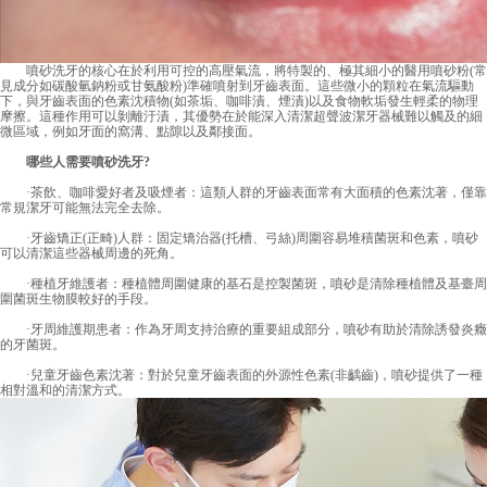
噴砂洗牙的核心在於利用可控的高壓氣流，將特製的、極其細小的醫用噴砂粉(常
見成分如碳酸氫鈉粉或甘氨酸粉)準確噴射到牙齒表面。這些微小的顆粒在氣流驅動
下，與牙齒表面的色素沈積物(如茶垢、咖啡漬、煙漬)以及食物軟垢發生輕柔的物理
摩擦。這種作用可以剝離汙漬，其優勢在於能深入清潔超聲波潔牙器械難以觸及的細
微區域，例如牙面的窩溝、點隙以及鄰接面。
哪些人需要噴砂洗牙?
·茶飲、咖啡愛好者及吸煙者：這類人群的牙齒表面常有大面積的色素沈著，僅靠
常規潔牙可能無法完全去除。
·牙齒矯正(正畸)人群：固定矯治器(托槽、弓絲)周圍容易堆積菌斑和色素，噴砂
可以清潔這些器械周邊的死角。
·種植牙維護者：種植體周圍健康的基石是控製菌斑，噴砂是清除種植體及基臺周
圍菌斑生物膜較好的手段。
·牙周維護期患者：作為牙周支持治療的重要組成部分，噴砂有助於清除誘發炎癥
的牙菌斑。
·兒童牙齒色素沈著：對於兒童牙齒表面的外源性色素(非齲齒)，噴砂提供了一種
相對溫和的清潔方式。