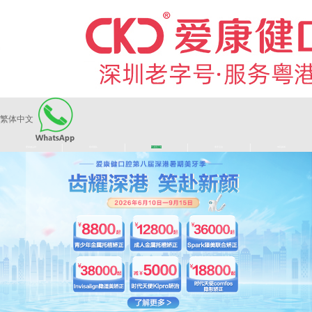
繁体中文
|
|
|
|
爱康健品牌
医师团队
长者医疗券
看牙活动
来院路线