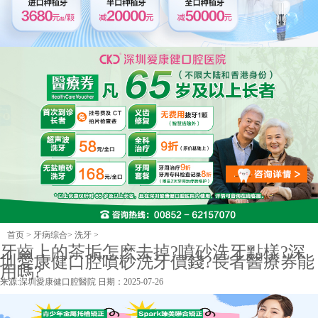
首页
>
牙病综合
>
洗牙
>
牙齒上的茶垢怎麽去掉?噴砂洗牙點樣?深
圳愛康健口腔噴砂洗牙價錢?長者醫療券能
用嗎?
来源:
深圳愛康健口腔醫院
日期：2025-07-26