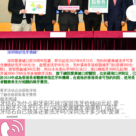
深圳噴砂洗牙價錢
?
深圳愛康健口腔30周年院慶，即日起至2025年8月31日，預約到愛康健洗牙可享
含鹽噴砂洗牙168元/次，超聲波洗牙60元/次，另外還有常規樹脂補牙7折(原價300元/
顆)，脫智慧齒減300元/顆，尚白冷光美白牙980元/全口，進口種植牙3680元起/顆，箍
牙減3000-7000元等多個睇牙活動。
旗下總院
愛康健口腔醫院
，位於羅湖口岸附近，已
於2024年成為香港長者醫療券指定牙科機構，合資格的香港長者可預約到院，使用長
者醫療券支付相關的睇牙費用。
看牙活动
点击获取详情
了解价格
获取看牙费用
相关阅读
牙结石为什么刷牙刷不掉?深圳洗牙价钱68元起,爱 ...
只刷牙不洗牙行不行?深圳爱康健罗湖康辉门诊详 ...
牙结石自己脱落还要洗牙吗?深圳洗牙多少钱?爱康 ...
相关医师推荐
More+