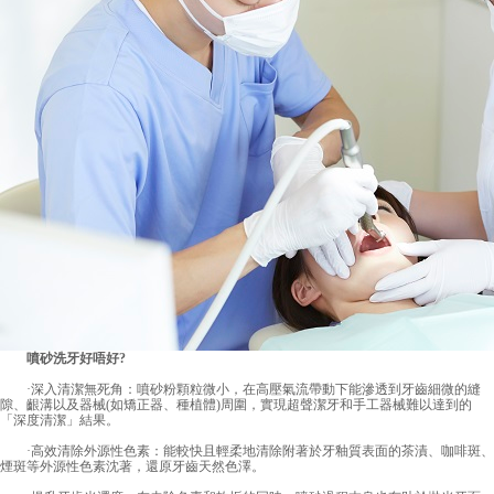
噴砂洗牙好唔好?
·深入清潔無死角：噴砂粉顆粒微小，在高壓氣流帶動下能滲透到牙齒細微的縫
隙、齦溝以及器械(如矯正器、種植體)周圍，實現超聲潔牙和手工器械難以達到的
「深度清潔」結果。
·高效清除外源性色素：能較快且輕柔地清除附著於牙釉質表面的茶漬、咖啡斑、
煙斑等外源性色素沈著，還原牙齒天然色澤。