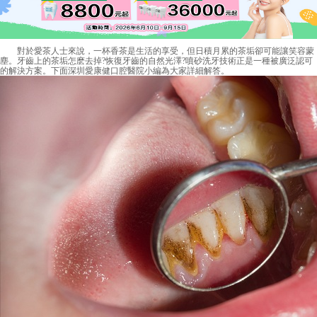
對於愛茶人士來說，一杯香茶是生活的享受，但日積月累的茶垢卻可能讓笑容蒙
塵。牙齒上的茶垢怎麽去掉?恢復牙齒的自然光澤?噴砂洗牙技術正是一種被廣泛認可
的解決方案。下面深圳愛康健口腔醫院小編為大家詳細解答。