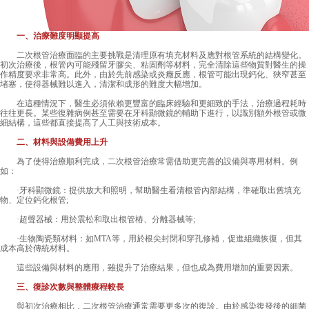
一、治療難度明顯提高
二次根管治療面臨的主要挑戰是清理原有填充材料及應對根管系統的結構變化。
初次治療後，根管內可能殘留牙膠尖、粘固劑等材料，完全清除這些物質對醫生的操
作精度要求非常高。此外，由於先前感染或炎癥反應，根管可能出現鈣化、狹窄甚至
堵塞，使得器械難以進入，清潔和成形的難度大幅增加。
在這種情況下，醫生必須依賴更豐富的臨床經驗和更細致的手法，治療過程耗時
往往更長。某些復雜病例甚至需要在牙科顯微鏡的輔助下進行，以識別額外根管或微
細結構，這些都直接提高了人工與技術成本。
二、材料與設備費用上升
為了使得治療順利完成，二次根管治療常需借助更完善的設備與專用材料。例
如：
·牙科顯微鏡：提供放大和照明，幫助醫生看清根管內部結構，準確取出舊填充
物、定位鈣化根管;
·超聲器械：用於震松和取出根管樁、分離器械等;
·生物陶瓷類材料：如MTA等，用於根尖封閉和穿孔修補，促進組織恢復，但其
成本高於傳統材料。
這些設備與材料的應用，雖提升了治療結果，但也成為費用增加的重要因素。
三、復診次數與整體療程較長
與初次治療相比，二次根管治療通常需要更多次的復診。由於感染復發後的細菌