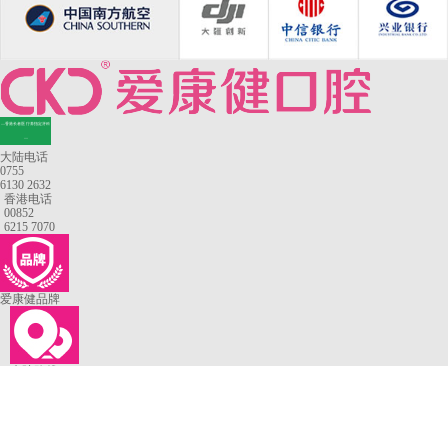
—香港长者医疗券指定牙科
—
大陆电话
0755
6130 2632
香港电话
00852
6215 7070
爱康健品牌
来院路线
罗湖口岸
福田口岸
深圳湾口岸
深圳爱康健口腔医院
康辉口腔门诊部