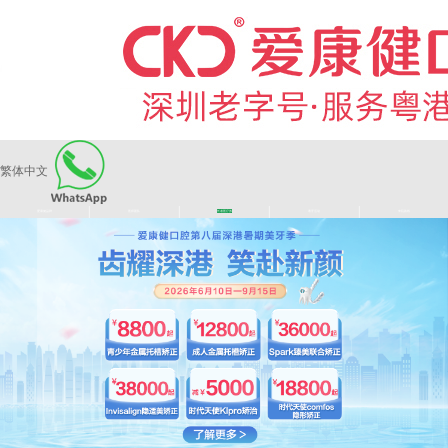
繁体中文
|
|
|
|
爱康健品牌
医师团队
长者医疗券
看牙活动
来院路线