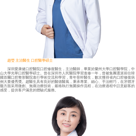
趙瑩 主治醫生 口腔醫學碩士
深圳愛康健口腔醫院口腔修復醫生，主治醫師，畢業於蘭州大學口腔醫學院，中
山大學光華口腔醫學碩士。曾在深圳市人民醫院學習進修一年，曾被集團選派前往韓
國首爾口腔整形醫院進行學術交流和學習，青年骨幹醫生，數次獲得省內口腔修復病
例大賽優秀獎。趙醫生具有良好的醫德醫風，秉承專業、細心、手法輕巧，在牙體牙
髓方面采用微創、無痛治療技術，嚴格執行無菌操作流程，在治療過程中註意顧客的
感受，提供客戶滿意的體驗式服務。