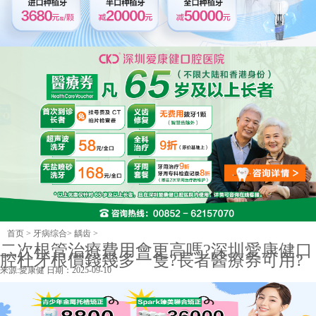
首页
>
牙病综合
>
龋齿
>
二次根管治療費用會更高嗎?深圳愛康健口
腔杜牙根價錢幾多一隻?長者醫療券可用?
来源:
愛康健
日期：2025-09-10