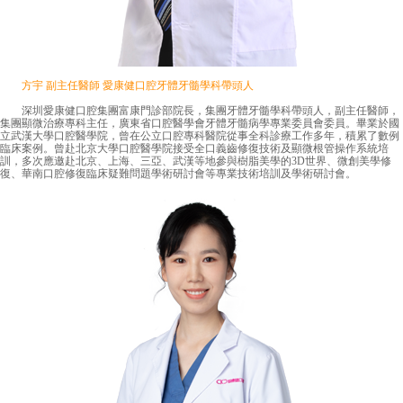
方宇 副主任醫師 愛康健口腔牙體牙髓學科帶頭人
深圳愛康健口腔集團富康門診部院長，集團牙體牙髓學科帶頭人，副主任醫師，
集團顯微治療專科主任，廣東省口腔醫學會牙體牙髓病學專業委員會委員。畢業於國
立武漢大學口腔醫學院，曾在公立口腔專科醫院從事全科診療工作多年，積累了數例
臨床案例。曾赴北京大學口腔醫學院接受全口義齒修復技術及顯微根管操作系統培
訓，多次應邀赴北京、上海、三亞、武漢等地參與樹脂美學的3D世界、微創美學修
復、華南口腔修復臨床疑難問題學術研討會等專業技術培訓及學術研討會。