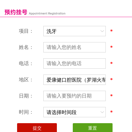
富康口腔门诊部
恒洁口腔门诊部
恒乐口腔诊所
富港口腔诊所
项目：
*
姓名：
*
电话：
*
地区：
*
深圳爱康健口腔医院
地址：深圳市罗湖区建设路罗湖火车站大楼C区1-2楼北侧、4-8楼
营业时间：9:00-18:00
日期：
*
（节假日照常上班）
香港电话：00852-62157070
深圳电话：0755-61302632
时间：
*
微信线上预约：aikangjian1995
微信小程序：爱康健齿科
爱康健官方网站：www.ckj100.com
本网站信息仅供参考，不作为诊疗及医疗根据
深圳爱康健口腔医院版权所有 粤ICP备12058131号-2