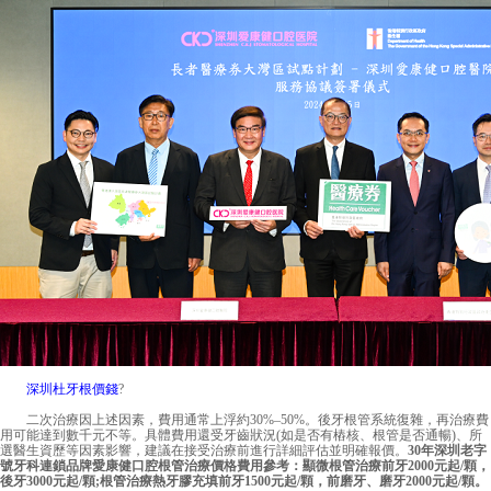
深圳杜牙根價錢
?
二次治療因上述因素，費用通常上浮約30%–50%。後牙根管系統復雜，再治療費
用可能達到數千元不等。具體費用還受牙齒狀況(如是否有樁核、根管是否通暢)、所
選醫生資歷等因素影響，建議在接受治療前進行詳細評估並明確報價。
30年深圳老字
號牙科連鎖品牌愛康健口腔根管治療價格費用參考：顯微根管治療前牙2000元起/顆，
後牙3000元起/顆;根管治療熱牙膠充填前牙1500元起/顆，前磨牙、磨牙2000元起/顆。