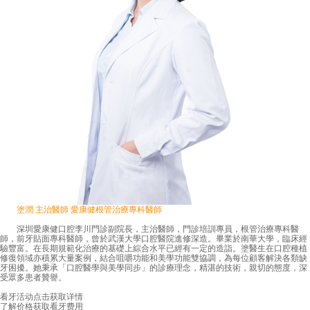
塗潤 主治醫師 愛康健根管治療專科醫師
深圳愛康健口腔李川門診副院長，主治醫師，門診培訓專員，根管治療專科醫
師，前牙貼面專科醫師，曾於武漢大學口腔醫院進修深造。畢業於南華大學，臨床經
驗豐富。在長期規範化治療的基礎上綜合水平已經有一定的造詣。塗醫生在口腔種植
修復領域亦積累大量案例，結合咀嚼功能和美學功能雙協調，為每位顧客解決各類缺
牙困擾。她秉承「口腔醫學與美學同步」的診療理念，精湛的技術，親切的態度，深
受眾多患者贊譽。
看牙活动
点击获取详情
了解价格
获取看牙费用