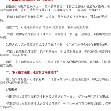
齲齒是口腔最常見疾病之一，若不及時處理，可能從淺層蛀牙發展為牙髓炎，引
起冷熱刺激痛、咬合不適甚至夜間劇痛。根據齲壞深度，一般分為三個階段：
·淺齲：齲壞僅限於牙釉質層，表現為白堊色斑點或淺褐色痕跡，通常無明顯疼
痛。
治療方式：可通過藥物治療(如塗氟)控製發展，或采用樹脂充填。
·中齲：齲壞穿透牙釉質進入牙本質，牙齒對冷、熱、酸、甜敏感，可能出現短暫
酸痛。
治療方式：需去除腐壞組織後進行充填治療，常用材料為復合樹脂或嵌體修復。
·深齲：齲壞接近牙髓腔，齲洞易塞食物，對溫度刺激敏感，但刺激移除後疼痛多
能緩解，尚無自發痛。
治療方式：如牙髓尚未感染，可嘗試保髓治療;若已出現自發痛、夜間痛，則常需
根管治療。
二、除了根管治療，還有什麽治療選擇?
在牙髓尚未發生不可逆炎癥時，「活髓保存治療」是更好的選擇，有助於保留牙
齒生理功能與抗折能力。
1.蓋髓術
·間接蓋髓：覆蓋生物相容性材料於近髓處的牙本質上，促進修復性牙本質形成。
·直接蓋髓：在意外露髓或去腐接近牙髓時，使用生物材料直接覆蓋暴露點，保護
牙髓活力。