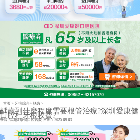
首页
>
牙病综合
>
龋齿
>
齲齒到什麽程度需要根管治療?深圳愛康健
口腔杜牙根收費?
来源:
深圳愛康健口腔醫院
日期：2025-09-03