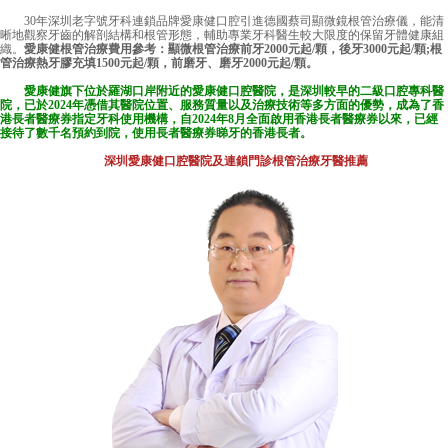
30年深圳老字號牙科連鎖品牌愛康健口腔引進德國蔡司顯微鏡根管治療儀，能清
晰地觀察牙齒的解剖結構和根管形態，輔助專業牙科醫生較大限度的保留牙體健康組
織。
愛康健根管治療費用參考：顯微根管治療前牙2000元起/顆，後牙3000元起/顆;根
管治療熱牙膠充填1500元起/顆，前磨牙、磨牙2000元起/顆。
愛康健旗下位於羅湖口岸附近的
愛康健口腔醫院
，是深圳較早的二級口腔專科醫
院，已於2024年憑借其醫院位置、服務質量以及治療技術等多方面的優勢，成為了香
港長者醫療券指定牙科使用機構，自2024年8月全面啟用香港長者醫療券以來，已經
接待了數千名預約到院，使用長者醫療券睇牙的香港長者。
深圳愛康健口腔醫院及連鎖門診根管治療牙醫推薦