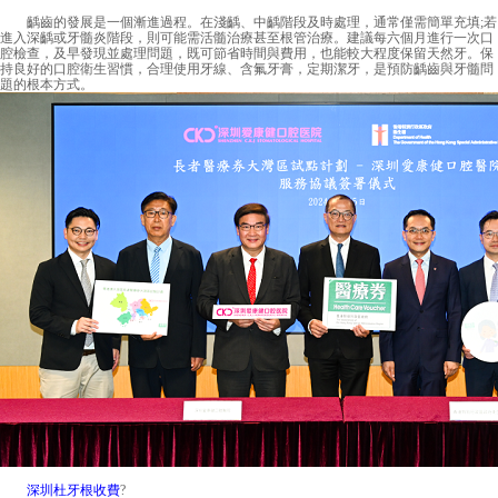
齲齒的發展是一個漸進過程。在淺齲、中齲階段及時處理，通常僅需簡單充填;若
進入深齲或牙髓炎階段，則可能需活髓治療甚至根管治療。建議每六個月進行一次口
腔檢查，及早發現並處理問題，既可節省時間與費用，也能較大程度保留天然牙。保
持良好的口腔衛生習慣，合理使用牙線、含氟牙膏，定期潔牙，是預防齲齒與牙髓問
題的根本方式。
深圳杜牙根收費
?