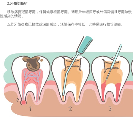
2.牙髓切斷術
移除病變冠部牙髓，保留健康根部牙髓。適用於年輕恒牙或外傷露髓且牙髓無慢
性感染的情況。
⚠️若牙髓炎癥已擴散或深部感染，活髓保存率較低，此時需進行根管治療。