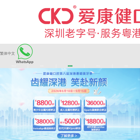
繁体中文
|
|
|
|
爱康健品牌
医师团队
长者医疗券
看牙活动
来院路线