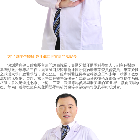
方宇 副主任醫師 愛康健口腔富康門診院長
深圳愛康健口腔集團富康門診部院長，集團牙體牙髓學科帶頭人，副主任醫師，
集團顯微治療專科主任，廣東省口腔醫學會牙體牙髓病學專業委員會委員。畢業於國
立武漢大學口腔醫學院，曾在公立口腔專科醫院從事全科診療工作多年，積累了數例
成功臨床案例。曾赴北京大學口腔醫學院接受全口義齒修復技術及顯微根管操作系統
培訓，多次應邀赴北京、上海、三亞、武漢等地參與樹脂美學的3D世界、微創美學修
復、華南口腔修復臨床疑難問題學術研討會等專業技術培訓及學術研討會。