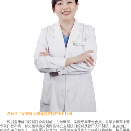
韋秋紅 主治醫師 愛康健口腔醫院全科醫師
深圳愛康健口腔醫院全科醫師，主治醫師，美國牙周學會會員。畢業於廣西中醫
學院口腔專業，曾先後就職於廣西當地公立醫院口腔科及福田人民醫院，並曾擔任口
腔診所獨立負責人，擁有系統紮實的口腔理論知識及豐富的臨床診療經驗。擅長復雜