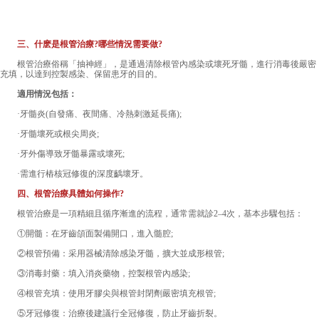
三、什麽是根管治療?哪些情況需要做?
根管治療俗稱「抽神經」，是通過清除根管內感染或壞死牙髓，進行消毒後嚴密
充填，以達到控製感染、保留患牙的目的。
適用情況包括：
·牙髓炎(自發痛、夜間痛、冷熱刺激延長痛);
·牙髓壞死或根尖周炎;
·牙外傷導致牙髓暴露或壞死;
·需進行樁核冠修復的深度齲壞牙。
四、根管治療具體如何操作?
根管治療是一項精細且循序漸進的流程，通常需就診2–4次，基本步驟包括：
①開髓：在牙齒頜面製備開口，進入髓腔;
②根管預備：采用器械清除感染牙髓，擴大並成形根管;
③消毒封藥：填入消炎藥物，控製根管內感染;
④根管充填：使用牙膠尖與根管封閉劑嚴密填充根管;
⑤牙冠修復：治療後建議行全冠修復，防止牙齒折裂。