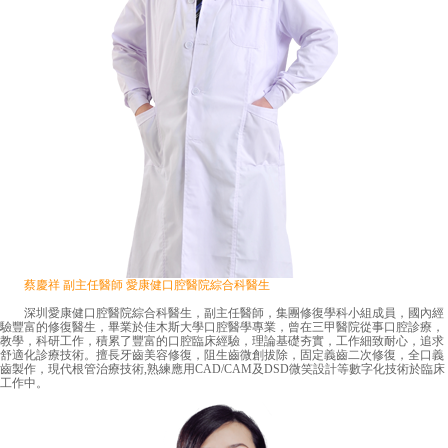
蔡慶祥 副主任醫師 愛康健口腔醫院綜合科醫生
深圳愛康健口腔醫院綜合科醫生，副主任醫師，集團修復學科小組成員，國內經
驗豐富的修復醫生，畢業於佳木斯大學口腔醫學專業，曾在三甲醫院從事口腔診療，
教學，科研工作，積累了豐富的口腔臨床經驗，理論基礎夯實，工作細致耐心，追求
舒適化診療技術。擅長牙齒美容修復，阻生齒微創拔除，固定義齒二次修復，全口義
齒製作，現代根管治療技術,熟練應用CAD/CAM及DSD微笑設計等數字化技術於臨床
工作中。