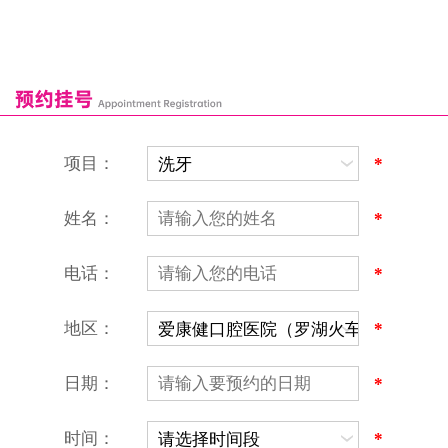
福田口岸
深圳湾口岸
深圳爱康健口腔医院
康辉口腔门诊部
富康口腔门诊部
恒洁口腔门诊部
恒乐口腔诊所
富港口腔诊所
项目：
*
姓名：
*
电话：
*
地区：
*
深圳爱康健口腔医院
地址：深圳市罗湖区建设路罗湖火车站大楼C区1-2楼北侧、4-8楼
营业时间：9:00-18:00
日期：
*
（节假日照常上班）
香港电话：00852-62157070
深圳电话：0755-61302632
时间：
*
微信线上预约：aikangjian1995