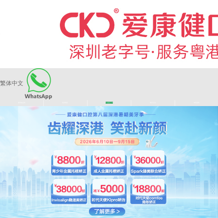
繁体中文
|
|
|
|
爱康健品牌
医师团队
长者医疗券
看牙活动
来院路线