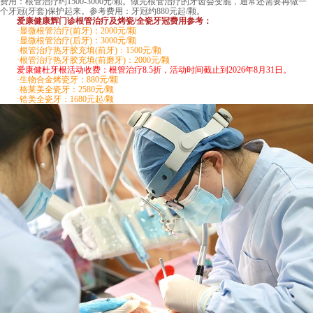
费用：根管治疗约1500-3000元/颗。做完根管治疗的牙齿会变脆，通常还需要再做一
个牙冠(牙套)保护起来。参考费用：牙冠约880元起/颗。
爱康健康辉门诊根管治疗及烤瓷/全瓷牙冠费用参考：
·显微根管治疗(前牙)：2000元/颗
·显微根管治疗(后牙)：3000元/颗
·根管治疗热牙胶充填(前牙)：1500元/颗
·根管治疗热牙胶充填(前磨牙)：2000元/颗
爱康健杜牙根活动收费：根管治疗8.5折，活动时间截止到2026年8月31日。
·生物合金烤瓷牙：880元/颗
·格莱美全瓷牙：2580元/颗
·锆美全瓷牙：1680元起/颗