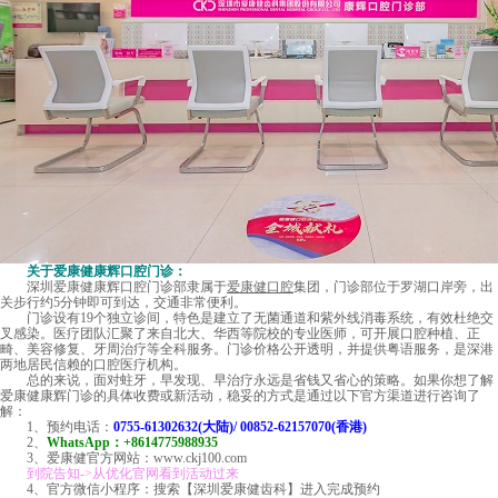
关于爱康健康辉口腔门诊：
深圳
爱康健
康辉口腔门诊部隶属于
爱康健口腔
集团，门诊部位于罗湖口岸旁，出
关步行约5分钟即可到达，交通非常便利。
门诊设有19个独立诊间，特色是建立了无菌通道和紫外线消毒系统，有效杜绝交
叉感染。医疗团队汇聚了来自北大、华西等院校的专业医师，可开展口腔种植、正
畸、美容修复、牙周治疗等全科服务。门诊价格公开透明，并提供粤语服务，是深港
两地居民信赖的口腔医疗机构。
总的来说，面对蛀牙，早发现、早治疗永远是省钱又省心的策略。如果你想了解
爱康健康辉门诊的具体收费或新活动，稳妥的方式是通过以下官方渠道进行咨询了
解：
1、预约电话：
0755-61302632(大陆)/ 00852-62157070(香港)
2、
WhatsApp：+8614775988935
3、爱康健官方网站：www.ckj100.com
到院告知->从优化官网看到活动过来
4、官方微信小程序：搜索【深圳爱康健齿科】进入完成预约