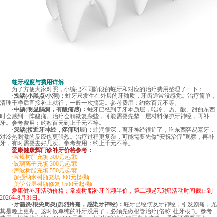
蛀牙程度与费用详解
为了方便大家对照，小编把不同阶段的蛀牙和对应的治疗费用整理了一下：
·浅龋(小黑点/小洞)：
蛀牙只发生在外层的牙釉质，牙齿通常没感觉。治疗简单，
清理干净后直接补上就行，一般一次搞定。参考费用：约数百元不等。
·中龋(明显龋洞，有酸痛感)：
蛀牙已经到了牙本质层，吃冷、热、酸、甜的东西
时会感到一阵酸痛。治疗会稍微复杂些，可能需要先垫一层材料保护牙神经，再补
牙。参考费用：约数百元到上千元不等。
·深龋(接近牙神经，疼痛明显)：
蛀洞很深，离牙神经很近了，吃东西容易塞牙，
对冷热刺激的反应也更强烈。治疗过程更复杂，可能需要先做“安抚治疗”观察，再补
牙，有时需要去好几次。参考费用：约上千元不等。
爱康健康辉门诊补牙价格参考：
·常规树脂充填 300元起/颗
·玻璃离子充填 300元起/颗
·声波树脂充填 550元起/颗
·超强纳米树脂充填 800元起/颗
·美学分层树脂修复 1500元起/颗
爱康健补牙活动价格：常规树脂补牙首颗半价，第二颗起7.5折!活动时间截止到
2026年8月31日。
·牙髓炎/根尖周炎(剧烈疼痛，感染牙神经)：
蛀牙已经伤及牙神经，引发剧痛，尤
其是晚上更疼。这时候单纯的补牙没用了，必须先做根管治疗(俗称“杜牙根”)。参考