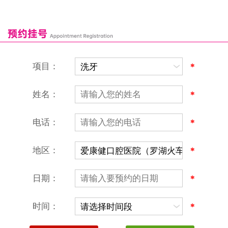
深圳爱康健口腔医院
康辉口腔门诊部
富康口腔门诊部
恒洁口腔门诊部
恒乐口腔诊所
富港口腔诊所
项目：
*
姓名：
*
电话：
*
地区：
*
深圳爱康健口腔医院
地址：深圳市罗湖区建设路罗湖火车站大楼C区1-2楼北侧、4-8楼
营业时间：9:00-18:00
日期：
*
（节假日照常上班）
香港电话：00852-62157070
深圳电话：0755-61302632
时间：
*
微信线上预约：aikangjian1995
微信小程序：爱康健齿科
爱康健官方网站：www.ckj100.com
本网站信息仅供参考，不作为诊疗及医疗根据