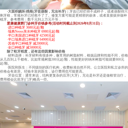
·大面积龋坏/残根(牙齿崩裂，无法补牙)：
牙齿已经烂得不成样子，或者崩裂得只
剩牙根，常规补牙已经救不了了。修复方案可能是更精密的嵌体，或者直接拔掉做种
植牙。参考费用：数千元到上万元不等，
爱康健康辉门诊种牙价钱参考(活动时间截止到2026年8月31日)：
·进口种植牙 3680元起/颗
·瑞典Neoss亲水种植牙 6980元起/颗
·半口美国进口种植牙 42500元起
·半口瑞典进口种植牙 64900元起
·其他半口种植牙 减20000元
·全口种植牙 减50000元
除了蛀牙程度，还有这些因素影响价格
·材料选择：补牙材料有很多种，像常用的树脂材料，根据品牌和性能不同，价格
从几百到上千都有。比如常规树脂300元起/颗，性能更好的纳米树脂可能就要800元
起/颗。
·医院和医生：不同级别的医疗机构，收费标准自然不同。公立医院和私立诊所的
价格会有差异。经验丰富的医生，诊疗费用也可能更高。
·牙齿位置：通常来说，结构更复杂的后牙(大牙)，无论是补牙还是做根管治疗，
费用都会比前牙(门牙)略高一些。