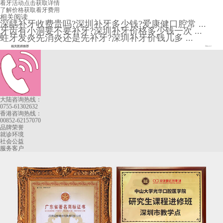
看牙活动
点击获取详情
了解价格
获取看牙费用
相关阅读
深龋补牙收费贵吗?深圳补牙多少钱?爱康健口腔常 ...
牙齿有小洞要不要补牙?深圳补牙价格多少钱一次 ...
蛀牙发炎先消炎还是先补牙?深圳补牙价钱几多 ...
相关医师推荐
More+
大陆咨询热线：
0755-61302632
香港咨询热线：
00852-62157070
品牌荣誉
就诊环境
社会公益
服务客户