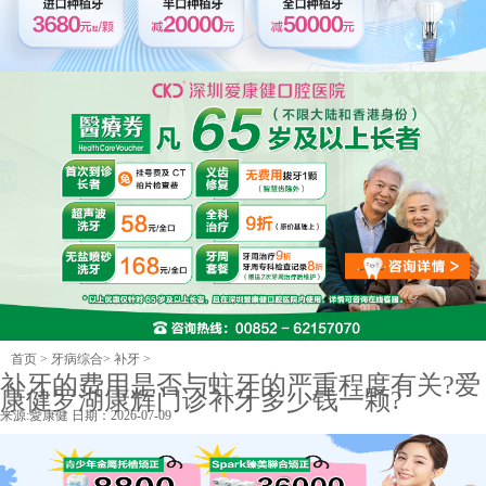
首页
>
牙病综合
>
补牙
>
补牙的费用是否与蛀牙的严重程度有关?爱
康健罗湖康辉门诊补牙多少钱一颗?
来源:
愛康健
日期：2026-07-09