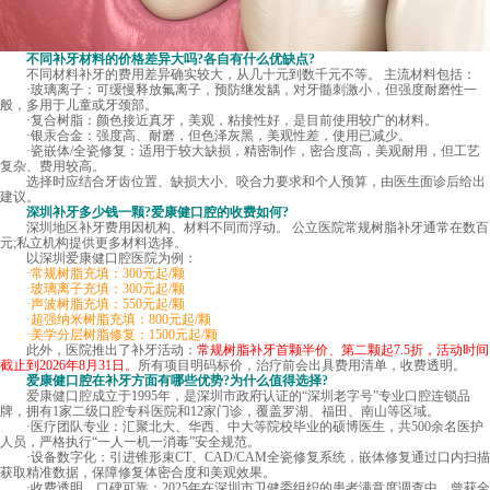
不同补牙材料的价格差异大吗?各自有什么优缺点?
不同材料补牙的费用差异确实较大，从几十元到数千元不等。 主流材料包括：
·玻璃离子：可缓慢释放氟离子，预防继发龋，对牙髓刺激小，但强度耐磨性一
般，多用于儿童或牙颈部。
·复合树脂：颜色接近真牙，美观，粘接性好，是目前使用较广的材料。
·银汞合金：强度高、耐磨，但色泽灰黑，美观性差，使用已减少。
·瓷嵌体/全瓷修复：适用于较大缺损，精密制作，密合度高，美观耐用，但工艺
复杂、费用较高。
选择时应结合牙齿位置、缺损大小、咬合力要求和个人预算，由医生面诊后给出
建议。
深圳补牙多少钱一颗
?爱康健口腔的收费如何?
深圳地区补牙费用因机构、材料不同而浮动。 公立医院常规树脂补牙通常在数百
元;私立机构提供更多材料选择。
以深圳爱康健口腔医院为例：
·常规树脂充填：300元起/颗
·玻璃离子充填：300元起/颗
·声波树脂充填：550元起/颗
·超强纳米树脂充填：800元起/颗
·美学分层树脂修复：1500元起/颗
此外，医院推出了补牙活动：
常规树脂补牙首颗半价、第二颗起7.5折，活动时间
截止到2026年8月31日。
所有项目明码标价，治疗前会出具费用清单，收费透明。
爱康健口腔在补牙方面有哪些优势?为什么值得选择?
爱康健口腔
成立于1995年，是深圳市政府认证的“深圳老字号”专业口腔连锁品
牌，拥有1家二级口腔专科医院和12家门诊，覆盖罗湖、福田、南山等区域。
·医疗团队专业：汇聚北大、华西、中大等院校毕业的硕博医生，共500余名医护
人员，严格执行“一人一机一消毒”安全规范。
·设备数字化：引进锥形束CT、CAD/CAM全瓷修复系统，嵌体修复通过口内扫描
获取精准数据，保障修复体密合度和美观效果。
·收费透明，口碑可靠：2025年在深圳市卫健委组织的患者满意度调查中，曾获全