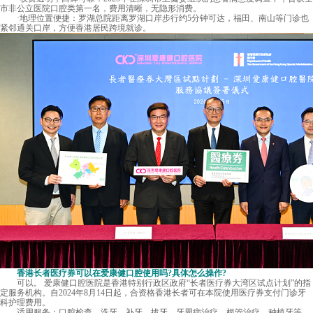
市非公立医院口腔类第一名，费用清晰，无隐形消费。
·地理位置便捷：罗湖总院距离罗湖口岸步行约5分钟可达，福田、南山等门诊也
紧邻通关口岸，方便香港居民跨境就诊。
香港长者医疗券可以在爱康健口腔使用吗?具体怎么操作?
可以。 爱康健口腔医院是香港特别行政区政府“长者医疗券大湾区试点计划”的指
定服务机构。自2024年8月14日起，合资格香港长者可在本院使用医疗券支付门诊牙
科护理费用。
适用服务：口腔检查、洗牙、补牙、拔牙、牙周病治疗、根管治疗、种植牙等。