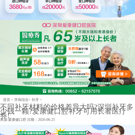
首页
>
牙病综合
>
补牙
>
不同补牙材料的价格差异大吗?深圳补牙多
少钱一颗?爱康健口腔补牙可用长者医疗
券!
来源:
愛康健口腔
日期：2026-06-25