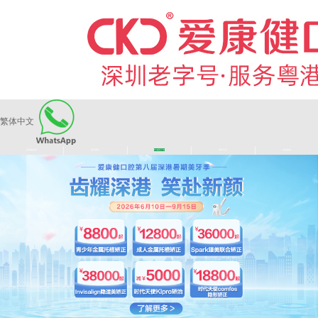
繁体中文
|
|
|
|
爱康健品牌
医师团队
长者医疗券
看牙活动
来院路线