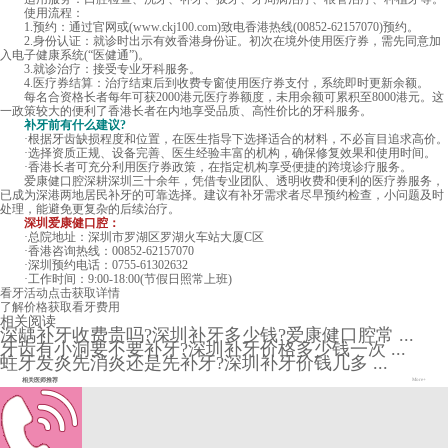
使用流程：
1.预约：通过官网或(
www.ckj100.com
)致电香港热线(00852-62157070)预约。
2.身份认证：就诊时出示有效香港身份证。初次在境外使用医疗券，需先同意加
入电子健康系统(“医健通”)。
3.就诊治疗：接受专业牙科服务。
4.医疗券结算：治疗结束后到收费专窗使用医疗券支付，系统即时更新余额。
每名合资格长者每年可获2000港元医疗券额度，未用余额可累积至8000港元。这
一政策较大的便利了香港长者在内地享受品质、高性价比的牙科服务。
补牙前有什么建议?
·根据牙齿缺损程度和位置，在医生指导下选择适合的材料，不必盲目追求高价。
·选择资质正规、设备完善、医生经验丰富的机构，确保修复效果和使用时间。
·香港长者可充分利用医疗券政策，在指定机构享受便捷的跨境诊疗服务。
爱康健口腔深耕深圳三十余年，凭借专业团队、透明收费和便利的医疗券服务，
已成为深港两地居民补牙的可靠选择。建议有补牙需求者尽早预约检查，小问题及时
处理，能避免更复杂的后续治疗。
深圳爱康健口腔：
·总院地址：深圳市罗湖区罗湖火车站大厦C区
·香港咨询热线：00852-62157070
·深圳预约电话：0755-61302632
·工作时间：9:00-18:00(节假日照常上班)
看牙活动
点击获取详情
了解价格
获取看牙费用
相关阅读
深龋补牙收费贵吗?深圳补牙多少钱?爱康健口腔常 ...
牙齿有小洞要不要补牙?深圳补牙价格多少钱一次 ...
蛀牙发炎先消炎还是先补牙?深圳补牙价钱几多 ...
相关医师推荐
More+