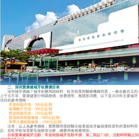
二、深圳愛康健補牙收費價目表
深圳補牙價錢
？補牙的費用因材料、蛀牙程度和醫療機構而異，一般在數百元到
上千元不等。愛康健實行明碼標價，收費透明，無隱形消費。以下是2026年主要補牙
項目的參考價格：
·常規樹脂充填：300元起/顆
·玻璃離子充填：300元起/顆
·聲波樹脂充填：550元起/顆
·超強納米樹脂修復：800元起/顆
·美學分層樹脂修復：1500元起/顆
注意：以上為參考價格，實際費用需經醫生檢查後按牙齒損壞程度和所選材料而
定。若蛀牙較深需要先做根管治療，總費用會相應增加。
目前愛康健補牙活動：常規樹脂補牙首顆半價，第二顆起7.5折。活動時間截止到