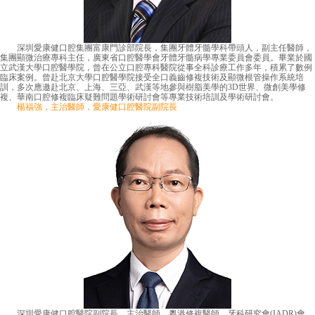
深圳愛康健口腔集團富康門診部院長，集團牙體牙髓學科帶頭人，副主任醫師，
集團顯微治療專科主任，廣東省口腔醫學會牙體牙髓病學專業委員會委員。畢業於國
立武漢大學口腔醫學院，曾在公立口腔專科醫院從事全科診療工作多年，積累了數例
臨床案例。曾赴北京大學口腔醫學院接受全口義齒修複技術及顯微根管操作系統培
訓，多次應邀赴北京、上海、三亞、武漢等地參與樹脂美學的3D世界、微創美學修
複、華南口腔修複臨床疑難問題學術研討會等專業技術培訓及學術研討會。
楊福強，主治醫師，愛康健口腔醫院副院長
深圳愛康健口腔醫院副院長，主治醫師，粵港修複醫師，牙科研究會(IADR)會