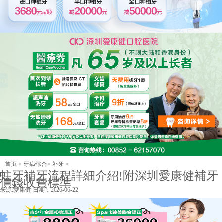
首页
>
牙病综合
>
补牙
>
蛀牙補牙流程詳細介紹!附深圳愛康健補牙
價錢收費標準
来源:
愛康健
日期：2026-06-22