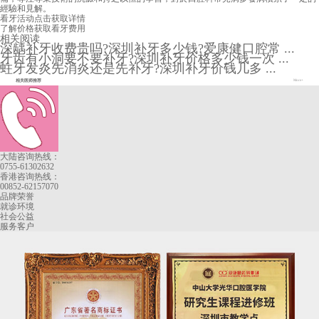
經驗和見解。
看牙活动
点击获取详情
了解价格
获取看牙费用
相关阅读
深龋补牙收费贵吗?深圳补牙多少钱?爱康健口腔常 ...
牙齿有小洞要不要补牙?深圳补牙价格多少钱一次 ...
蛀牙发炎先消炎还是先补牙?深圳补牙价钱几多 ...
相关医师推荐
More+
大陆咨询热线：
0755-61302632
香港咨询热线：
00852-62157070
品牌荣誉
就诊环境
社会公益
服务客户