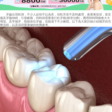
牙齒出現蛀洞，不少人起初不以為意，但蛀牙若不及時處理，會逐漸加深，甚至
傷及牙髓神經，引發劇痛，到時就需要進行杜牙根(根管治療)，費用和時間都會大大
增加。及早補牙，既能保住牙齒，也能省下不少麻煩。以下為大家詳細介紹補牙的完
整流程，以及深圳愛康健的收費參考。