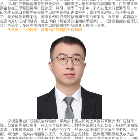
員，深圳口腔醫學會專業委員會委員，德國漢堡大學牙科學院訪問學者。口腔專業畢
業後曾在三甲醫院從事口腔診療、科研、教學工作多年，多次在北大口腔醫學院、中
山大學光華口腔醫學院等國內口腔專業學府進修學習，累積豐富經驗，操作手法靈
巧，善於解決疑難案例，擁有多例烤瓷美容修複和牙周治療案例。近年來，多篇論文
在國內外核心期刊發表，他主導的《烤瓷牙的遠期效果觀察》、《活動義齒的臨床設
計》等論文，多次在國內各地口腔醫療技術研討會上獲得一等獎。
王武藝，主治醫師，愛康健口腔醫院全科醫師
深圳愛康健口腔醫院全科醫師，畢業於中國人民解放軍第四軍醫大學口腔醫學
院，曾於部隊服役多年，待人友善親和耐心，對待專業嚴謹認真負責，基礎理論知識
紮實，注重醫療本質，致力於天然牙的保存、舒適化診療和口腔疾病的早發現、早診
斷、早治療，能夠共情顧客的疾患，制定全面診療計劃，熟練應用顯微鏡及放大設
備，專注專業技術的沉澱和持之以恒的學習，對於口腔科常見病多發病積累了一定的