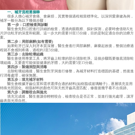
一、補牙流程逐個睇
很多人擔心補牙會痛、會麻煩，其實整個過程相當標準化。以深圳愛康健為例，
補牙一般分為以下幾個步驟：
第 一步：口腔檢查與診斷
醫生會先對口腔進行詳細的檢查，透過肉眼觀察、探針探測，必要時會借助X光
片評估蛀牙的深度和範圍。這一步大約需要10至15分鐘，目的是制定適合你的治療方
案。
第二步：局部麻醉(如有需要)
如果蛀牙已深入到牙本質深層，醫生會進行局部麻醉。麻藥起效後，整個治療過
程就不會感到疼痛，過程約3至5分鐘。
第三步：去除蛀壞組織
醫生會使用專業工具，將牙齒上蛀壞的部分清除乾淨。這個步驟既要徹底清除蛀
壞組織，又要盡可能保留健康的牙體，大約需要5至15分鐘。
第四步：製備洞型與消毒
去除蛀壞組織後，醫生會對牙洞進行修整，為補牙材料打造穩固的基礎，然後進
行消毒處理，確保無菌。
第五步：填充補牙材料
醫生會根據牙齒位置和需求選擇合適的材料(如樹脂或玻璃離子)，逐層填充並用
特殊光照固化。樹脂材料的顏色可與天然牙齒高度匹配，修復後幾乎看不出痕跡。
第六步：調整咬合與拋光
填充完成後，醫生會讓你輕輕咬合，檢查咬合是否正常，並進行拋光處理，讓牙
齒表面光滑自然。