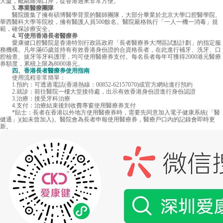
大廈，毗鄰羅湖口岸，從香港過來非常方便。
3. 專業醫療團隊
醫院匯集了擁有碩博醫學背景的醫師團隊，大部分畢業於北京大學口腔醫學院、
華西醫科大學等院校，擁有醫護人員500餘名。醫院嚴格執行「一人一機一消毒」規
範，確保診療安全。
4. 可使用香港長者醫療券
愛康健口腔醫院是香港特別行政區政府「長者醫療券大灣區試點計劃」的指定服
務機構。凡年滿65歲並持有有效香港身份證的合資格長者，在此進行補牙、洗牙、口
腔檢查、拔牙等牙科護理，均可使用醫療券支付。每名長者每年可獲得2000港元醫療
券額度，累積上限為8000港元。
四、香港長者醫療券使用指南
使用流程非常簡單：
1.預約：可透過電話(香港熱線：00852-62157070)或官方網站進行預約
2.就診：前往醫院一樓大堂接待處，出示有效香港身份證進行身份認證
3.治療：接受牙科治療
4.支付：治療結束後到收費專窗使用醫療券支付
*貼士：長者在香港以外地方使用醫療券時，需要先同意加入電子健康系統(「醫
健通」)(如未曾加入)。醫院會為長者申報使用醫療券，醫療戶口內的記錄會即時更
新。