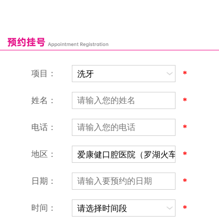
深圳湾口岸
深圳爱康健口腔医院
康辉口腔门诊部
富康口腔门诊部
恒洁口腔门诊部
恒乐口腔诊所
富港口腔诊所
项目：
*
姓名：
*
电话：
*
地区：
*
深圳爱康健口腔医院
地址：深圳市罗湖区建设路罗湖火车站大楼C区1-2楼北侧、4-8楼
营业时间：9:00-18:00
日期：
*
（节假日照常上班）
香港电话：00852-62157070
深圳电话：0755-61302632
时间：
*
微信线上预约：aikangjian1995
微信小程序：爱康健齿科