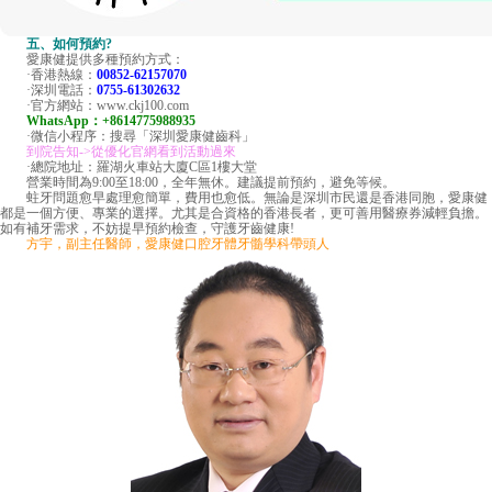
五、如何預約?
愛康健提供多種預約方式：
·香港熱線：
00852-62157070
·深圳電話：
0755-61302632
·官方網站：www.ckj100.com
WhatsApp：+8614775988935
·微信小程序：搜尋「深圳愛康健齒科」
到院告知->從優化官網看到活動過來
·總院地址：羅湖火車站大廈C區1樓大堂
營業時間為9:00至18:00，全年無休。建議提前預約，避免等候。
蛀牙問題愈早處理愈簡單，費用也愈低。無論是深圳市民還是香港同胞，愛康健
都是一個方便、專業的選擇。尤其是合資格的香港長者，更可善用醫療券減輕負擔。
如有補牙需求，不妨提早預約檢查，守護牙齒健康!
方宇，副主任醫師，愛康健口腔牙體牙髓學科帶頭人