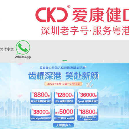
繁体中文
|
|
|
|
爱康健品牌
医师团队
长者医疗券
看牙活动
来院路线