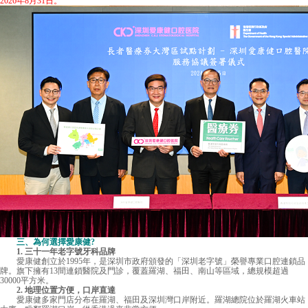
2026年8月31日。
三、為何選擇愛康健?
1. 三十一年老字號牙科品牌
愛康健
創立於1995年，是深圳市政府頒發的「深圳老字號」榮譽專業口腔連鎖品
牌。旗下擁有13間連鎖醫院及門診，覆蓋羅湖、福田、南山等區域，總規模超過
30000平方米。
2. 地理位置方便，口岸直達
愛康健多家門店分布在羅湖、福田及深圳灣口岸附近。羅湖總院位於羅湖火車站