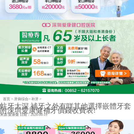
首页
>
牙病综合
>
补牙
>
蛀牙太深 補牙之外有咩其他選擇嵌體牙套
附深圳愛康健補牙價錢收費表!
来源:
愛康健
日期：2026-06-19