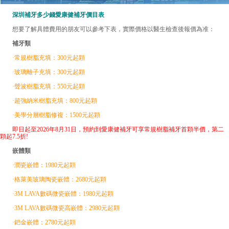
深圳補牙多少錢愛康健補牙價目表
想要了解具體費用的朋友可以參考下表，實際價格以醫生檢查後報價為准：
補牙類
·常規樹脂充填：300元起顆
·玻璃離子充填：300元起顆
·聲波樹脂充填：550元起顆
·超強納米樹脂充填：800元起顆
·美學分層樹脂修複：1500元起顆
即日起至2026年8月31日，預約到愛康健補牙可享常規樹脂補牙首顆半價，第二
顆起7.5折!
嵌體類
·潤瓷嵌體：1980元起顆
·格萊美玻璃陶瓷嵌體：2680元起顆
·3M LAVA數碼微瓷嵌體：1980元起顆
·3M LAVA數碼微瓷高嵌體：2980元起顆
·鈀金嵌體：2780元起顆