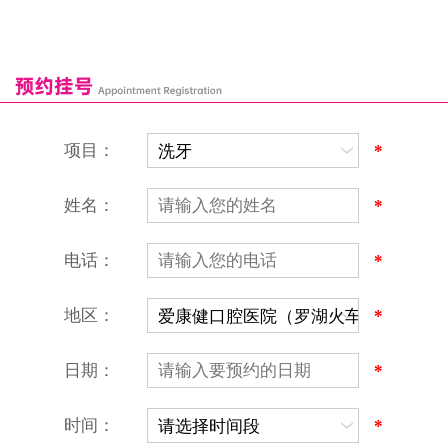
深圳湾口岸
深圳爱康健口腔医院
康辉口腔门诊部
富康口腔门诊部
恒洁口腔门诊部
恒乐口腔诊所
富港口腔诊所
项目：
*
姓名：
*
电话：
*
地区：
*
深圳爱康健口腔医院
地址：深圳市罗湖区建设路罗湖火车站大楼C区1-2楼北侧、4-8楼
营业时间：9:00-18:00
日期：
*
（节假日照常上班）
香港电话：00852-62157070
深圳电话：0755-61302632
时间：
*
微信线上预约：aikangjian1995
微信小程序：爱康健齿科