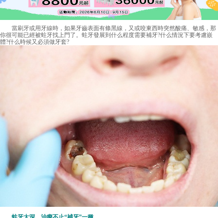
當刷牙或用牙線時，如果牙齒表面有條黑線，又或咬東西時突然酸痛、敏感，那
你很可能已經被蛀牙找上門了。蛀牙發展到什么程度需要補牙?什么情況下要考慮嵌
體?什么時候又必須做牙套?
蛀牙太深，治療不止“補牙”一種