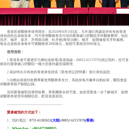
香港長者醫療券使用簡況：自2024年8月14日起，凡年滿65周歲並持有有效香港
身份證的合資格長者，均可使用醫療券支付深圳愛康健口腔醫院牙科醫療費用，包括
洗牙、補牙、拔牙、牙周病治療、杜牙根(根管治療)、種牙、嵌體修複等牙科服務。
每名合資格長者每年可獲醫療券2000港元，餘額可累積至8000港元。
使用流程：
1.香港長者可通過官方網站或致電(香港熱線：
00852-62157070
)登記預約，也可直
接前往愛康健口腔醫院一樓大堂接待處現場辦理;
2.就診時出示有效的香港身份證或《豁免登記證明書》進行身份認證;
3.治療結束後到收費專窗使用醫療券支付，系統按每月彙率自動結算，醫院會提
供醫療券賬戶餘額記錄。
深圳愛康健堅持透明收費，專業團隊全程守護。如您需要進一步了解補牙、嵌體
或醫療券使用等相關信息，歡迎直接咨詢。
————————————————
愛康健預約方式如下：
1、預約電話：
0755-61302632
(大陸)
00852-62157070
(香港)
2、
WhatsApp：+8614775988935