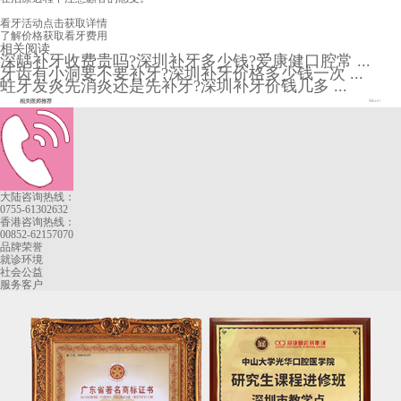
看牙活动
点击获取详情
了解价格
获取看牙费用
相关阅读
深龋补牙收费贵吗?深圳补牙多少钱?爱康健口腔常 ...
牙齿有小洞要不要补牙?深圳补牙价格多少钱一次 ...
蛀牙发炎先消炎还是先补牙?深圳补牙价钱几多 ...
相关医师推荐
More+
大陆咨询热线：
0755-61302632
香港咨询热线：
00852-62157070
品牌荣誉
就诊环境
社会公益
服务客户