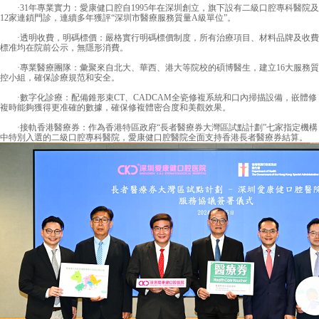
·31年專業實力：愛康健口腔自1995年在深圳創立，旗下設有二級口腔專科醫院及
12家連鎖門診，連續多年獲評“深圳市醫療服務質量A級單位”。
·透明收費，明碼標價：嚴格實行明碼標價制度，所有治療項目、材料品牌及收費
標准均在院前公示，無隱形消費。
·專業醫療團隊：彙聚來自北大、華西、港大等院校的碩博醫生，建立16大服務質
控小組，確保診療規范和安全。
·數字化診療：配備錐形束CT、CADCAM全瓷修複系統和口內掃描設備，嵌體修
複時能夠獲得更准確的數據，確保修複體密合度和美觀效果。
·接軌香港醫療券：作為香港特區政府“長者醫療券大灣區試點計劃”七家指定機構
中特別入選的二級口腔專科醫院，愛康健口腔醫院全面支持香港長者醫療券結算。