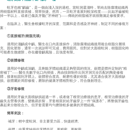
蛀牙也稱“齲齒”，是一個由淺入深的過程。當蛀洞還淺時，單純去除腐壞組織再
用樹脂材料直接填補，簡單快捷。然而，一旦蛀牙進展到較深程度——比如牙齒被蛀
掉一半以上，或者已傷及牙髓(“牙神經”)——傳統的樹脂補牙就很難滿足修複要求。
在臨床上，醫生會根據蛀牙的深度、范圍和是否感染牙神經，制定不同的修複方
案：
①直接補牙(樹脂充填)
適用於淺齲或中齲。醫生在口內直接操作，清除腐壞組織後用複合樹脂分層填
充、固化塑形，通常一次就診即可完成，費用親民。但對於大面積蛀洞，樹脂固化時
可能產生微縫隙，存在繼發齲風險，且強度有限。
②嵌體修複
適用於中齲或深齲、且剩餘牙體組織還足夠堅固的情況。嵌體是體外定制的“精
密補丁”——醫生先數字化口內掃描，再由技師制作出與牙洞完全匹配的陶瓷修複
體，接著粘固到牙體上。嵌體密合度高、耐磨性優於樹脂，尤其適合後牙大面積缺
損。嵌體屬於局部修複，磨除的健康牙體相對較少，符合微創理念。
③牙套修複
適用於牙齒大面積缺損超過一半，或者做了根管治療後的患牙。根管治療後的牙
齒失去營養供應，變脆易折裂，牙套相當於給牙齒穿上一件“保護衣”，將整個牙齒包
裹起來分散咬合力。但牙套需要均勻磨除較多健康的牙體組織。
簡單來說：
·補牙：輕中度蛀洞、非主要受力區，快捷經濟;
·嵌體：中重度缺損但牙體尚可，更精密、更耐用;