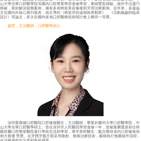
山大學光華口腔醫學院等國內口腔專業學府進修學習，累積豐富經驗，操作手法靈巧
精確，善於解決疑難案例，擁有多例烤瓷美容修複和牙周治療案例。近年來，多篇論
文在國內外核心期刊發表，他主導的《烤瓷牙的遠期效果觀察》、《活動義齒的臨床
設計》等論文，多次在國內各地口腔醫療技術研討會上獲得一等獎。
趙瑩，主治醫師，口腔醫學碩士
深圳愛康健口腔醫院口腔修複醫生，主治醫師，畢業於蘭州大學口腔醫學院，中
山大學光華口腔醫學碩士。曾在深圳市人民醫院學習進修一年，曾被集團選派前往韓
國首爾口腔整形醫院進行學術交流和學習，青年骨幹醫生，數次獲得省內口腔修複病
例大賽優 秀獎。在牙體牙髓方面采用微創、無痛治療技術，嚴格執行無菌操作流程，
在治療過程中注意顧客的感受。