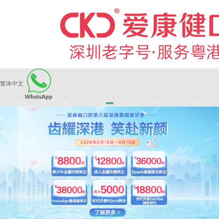
繁体中文
|
|
|
|
爱康健品牌
医师团队
长者医疗券
看牙活动
来院路线