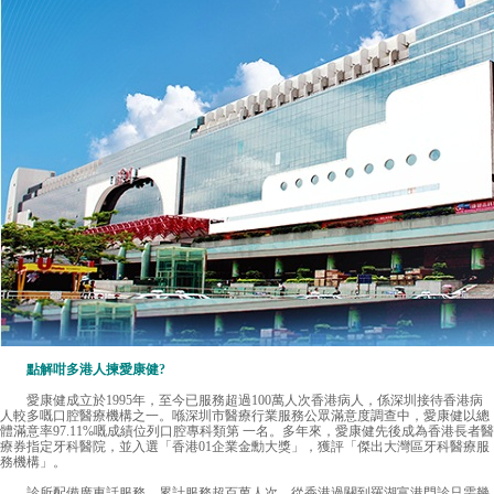
點解咁多港人揀愛康健?
愛康健成立於1995年，至今已服務超過100萬人次香港病人，係深圳接待香港病
人較多嘅口腔醫療機構之一。喺深圳市醫療行業服務公眾滿意度調查中，愛康健以總
體滿意率97.11%嘅成績位列口腔專科類第 一名。多年來，愛康健先後成為香港長者醫
療券指定牙科醫院，並入選「香港01企業金勳大獎」，獲評「傑出大灣區牙科醫療服
務機構」。
診所配備廣東話服務，累計服務超百萬人次，從香港過關到羅湖富港門診只需幾