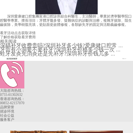
深圳愛康健口腔集團富港口腔診所綜合科醫生，主治醫師，畢業於濟寧醫學院口
腔醫學專業。擅長項目：牙體牙髓多發、疑難病症的診斷與治療，複雜牙拔除、阻生
齒拔除，美學樹脂充填，瓷貼面瓷嵌體修複，各類缺失牙的固定與活動義齒修複。
看牙活动
点击获取详情
了解价格
获取看牙费用
相关阅读
深龋补牙收费贵吗?深圳补牙多少钱?爱康健口腔常 ...
牙齿有小洞要不要补牙?深圳补牙价格多少钱一次 ...
蛀牙发炎先消炎还是先补牙?深圳补牙价钱几多 ...
相关医师推荐
More+
大陆咨询热线：
0755-61302632
香港咨询热线：
00852-62157070
品牌荣誉
就诊环境
社会公益
服务客户