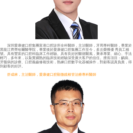
深圳愛康健口腔集團富港口腔診所全科醫師，主治醫師，牙周專科醫師，畢業於
黑龍江齊齊哈爾醫學院，畢業後於愛康健口腔集團工作至今，多次榮獲優 秀員工稱
號。具有豐富的口腔科臨床工作經驗。具有良好的醫德醫風，秉承專業、細心、手法
輕巧，多年來，以紮實嫻熟的臨床技術經驗深受廣大客戶的信任。擅長項目：齲病、
牙髓病的診療、口腔義齒修複技術，熟練口腔數字化器械操作，對顧客認真負責，得
到顧客的好評。
舒成林，主治醫師，愛康健口腔顯微鏡根管治療專科醫師