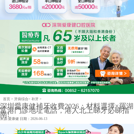
首页
>
牙病综合
>
补牙
>
深圳愛康健補牙收費2026：材料選擇×羅湖
富港門診地址電話，港人北上睇牙必睇指
南!
来源:
愛康健
日期：2026-06-13