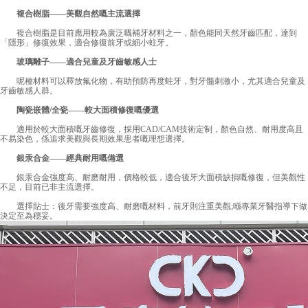
複合樹脂——美觀自然嘅主流選擇
複合樹脂是目前應用較為廣泛嘅補牙材料之一，顏色能同天然牙齒匹配，達到
「隱形」修復效果，適合修復前牙或細小蛀牙。
玻璃離子——適合兒童及牙齒敏感人士
呢種材料可以釋放氟化物，有助預防再度蛀牙，對牙髓刺激小，尤其適合兒童及
牙齒敏感人群。
陶瓷嵌體/全瓷——較大面積修復嘅優選
適用於較大面積嘅牙齒修復，採用CAD/CAM技術定制，顏色自然、耐用度高且
不易染色，係追求美觀與長期效果患者嘅理想選擇。
銀汞合金——經典耐用嘅備選
銀汞合金強度高、耐磨耐用，價格較低，適合後牙大面積缺損嘅修復，但美觀性
不足，目前已非主流選擇。
選擇貼士：後牙需要強度高、耐磨嘅材料，前牙則注重美觀;喺專業牙醫指導下做
決定至為穩妥。