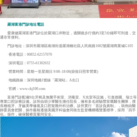
羅湖富港門診地址電話
愛康健
羅湖富港門診位於羅湖口岸附近，過關後步行僅約3至5分鐘即可到達，交
通非常便利。
門診地址：深圳市羅湖區南湖街道羅湖橋社區人民南路1002號羅湖商業城G105
·香港電話：
00852-62157070
·深圳電話：
0755-61302632
·營業時間：星期一至星期日 9:00–18:00(節假日照常營業)
·地鐵路線：深圳地鐵1號線「羅湖站」A出口
·官網：www.ckj100.com
富港門診配備9台牙椅及無菌手術室、消毒室、X光室等設施，引進德國、瑞士等
專業口腔診療設備。診所由胡少軍醫生擔任院長，擁有多名經驗豐富嘅醫生團隊，擅
長種植牙、牙齒美學修復及口腔疑難外科治療。診所實行「首診負責制」，病例由醫
師委員會把關，操作嚴格遵循美國牙科協會同衛生監督機構嘅雙重標準，採用「四手
化」操作，確保醫療質量同安全。