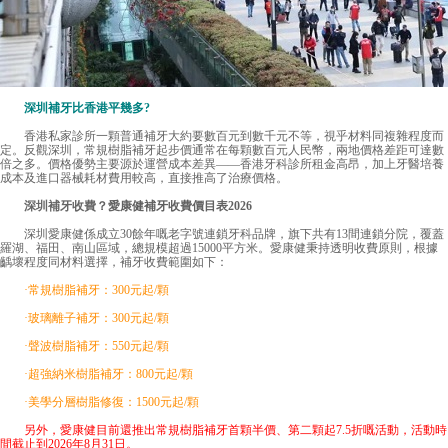
深圳補牙比香港平幾多?
香港私家診所一顆普通補牙大約要數百元到數千元不等，視乎材料同複雜程度而
定。反觀深圳，常規樹脂補牙起步價通常在每顆數百元人民幣，兩地價格差距可達數
倍之多。價格優勢主要源於運營成本差異——香港牙科診所租金高昂，加上牙醫培養
成本及進口器械耗材費用較高，直接推高了治療價格。
深圳補牙收費
？愛康健補牙收費價目表2026
深圳愛康健係成立30餘年嘅老字號連鎖牙科品牌，旗下共有13間連鎖分院，覆蓋
羅湖、福田、南山區域，總規模超過15000平方米。愛康健秉持透明收費原則，根據
齲壞程度同材料選擇，補牙收費範圍如下：
·常規樹脂補牙：300元起/顆
·玻璃離子補牙：300元起/顆
·聲波樹脂補牙：550元起/顆
·超強納米樹脂補牙：800元起/顆
·美學分層樹脂修復：1500元起/顆
另外，愛康健目前還推出常規樹脂補牙首顆半價、第二顆起7.5折嘅活動，活動時
間截止到2026年8月31日。