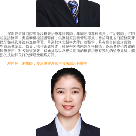
深圳愛康健口腔顯微鏡根管治療專科醫師，集團牙周專科成員，主治醫師，ITI種
植認證醫師，奧齒泰種植認證醫師，集團醫療質量管理專員，曾於河北省口腔醫院牙
體牙髓科及修複科進修學習。畢業於河北醫科大學口腔醫學，具有豐富的臨床經驗，
對待患者認真、負責，操作細致輕柔，積極學習國內外牙科技術，為患者提供優質的
醫療服務。對各類複雜牙、齲齒拔除以及根尖周病的根管治療有獨到的診療見解，嫻
熟的技能和良好的溝通受顧客好評。
左勝楠，追醫師，愛康健羅湖富港診所綜合科醫生