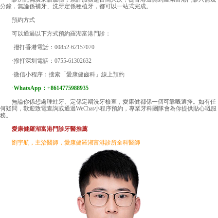
分鐘，無論係補牙、洗牙定係種植牙，都可以一站式完成。
預約方式
可以通過以下方式預約羅湖富港門診：
·撥打香港電話：
00852-62157070
·撥打深圳電話：
0755-61302632
·微信小程序：搜索「愛康健齒科」線上預約
·
WhatsApp：+8614775988935
無論你係想處理蛀牙、定係定期洗牙檢查，愛康健都係一個可靠嘅選擇。如有任
何疑問，歡迎致電查詢或通過WeChat小程序預約，專業牙科團隊會為你提供貼心嘅服
務。
愛康健羅湖富港門診牙醫推薦
劉宇航，主治醫師，愛康健羅湖富港診所全科醫師