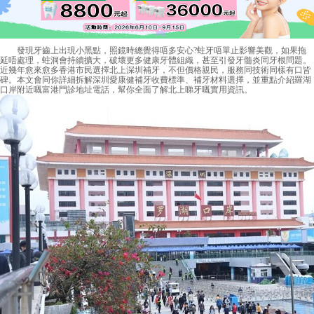
發現牙齒上出現小黑點，照鏡時總覺得唔多安心?蛀牙唔單止影響美觀，如果拖
延唔處理，蛀洞會持續擴大，破壞更多健康牙體組織，甚至引發牙髓炎同牙根問題。
近幾年愈來愈多香港市民選擇北上深圳補牙，不但價格親民，服務同技術同樣有口皆
碑。本文會同你詳細拆解深圳愛康健補牙收費標準、補牙材料選擇，並重點介紹羅湖
口岸附近嘅富港門診地址電話，幫你全面了解北上睇牙嘅實用資訊。