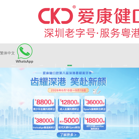
繁体中文
|
|
|
|
爱康健品牌
医师团队
长者医疗券
看牙活动
来院路线