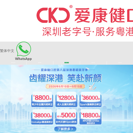
繁体中文
|
|
|
|
爱康健品牌
医师团队
长者医疗券
看牙活动
来院路线