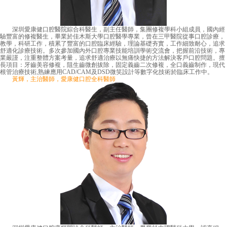
深圳愛康健口腔醫院綜合科醫生，副主任醫師，集團修複學科小組成員，國內經
驗豐富的修複醫生，畢業於佳木斯大學口腔醫學專業，曾在三甲醫院從事口腔診療，
教學，科研工作，積累了豐富的口腔臨床經驗，理論基礎夯實，工作細致耐心，追求
舒適化診療技術。多次參加國內外口腔專業技能培訓學術交流會，把握前沿技術，專
業嚴謹，注重整體方案考量，追求舒適治療以無痛快捷的方法解決客戶口腔問題。擅
長項目：牙齒美容修複，阻生齒微創拔除，固定義齒二次修複，全口義齒制作，現代
根管治療技術,熟練應用CAD/CAM及DSD微笑設計等數字化技術於臨床工作中。
黃輝，主治醫師，愛康健口腔全科醫師