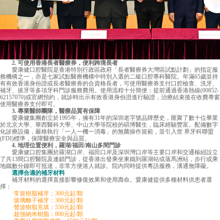
2. 可使用香港長者醫療券，便利跨境長者
愛康健口腔醫院是香港特別行政區政府「長者醫療券大灣區試點計劃」的指定服
務機構之一，亦是七家試點醫療機構中特別入選的二級口腔專科醫院。年滿65歲並持
有有效香港身份證或長者醫療券的合資格長者，可使用醫療券支付口腔檢查、洗牙、
補牙、拔牙等多項牙科門診服務費用。使用流程十分簡便：提前通過香港熱線(00852-
62157070)或官網預約，就診時出示有效香港身份證進行驗證，治療結束後在收費專窗
使用醫療券支付即可。
3. 專業醫師團隊，醫療品質有保障
愛康健集團創立於1995年，擁有31年的深圳老字號品牌歷史，匯聚了數十位畢業
於北京大學、華西醫科大學、中山大學等院校的碩博醫生，臨床經驗豐富。配備數字
化診療設備，嚴格執行「一人一機一消毒」的無菌操作規範，並引入世 界牙科聯盟
(FDI)標準，保障醫療安全與品質。
4. 地理位置便利，羅湖/福田/南山多間門診
愛康健口腔集團於羅湖口岸、福田口岸及深圳灣口岸等主要口岸和交通樞紐設立
了共13間口腔醫院及連鎖門診，從香港出發乘坐東鐵到羅湖站或落馬洲站，步行或乘
地鐵數分鐘即可抵達，非常方便港人就診。院內同時提供粵語服務，溝通無障礙。
選擇合適的補牙材料
補牙材料的選擇直接影響修復效果和使用壽命。愛康健提供多種材料供患者選
擇：
·常規樹脂補牙：300元起/顆
·玻璃離子補牙：300元起/顆
·聲波樹脂充填：550元起/顆
·超強納米樹脂：800元起/顆