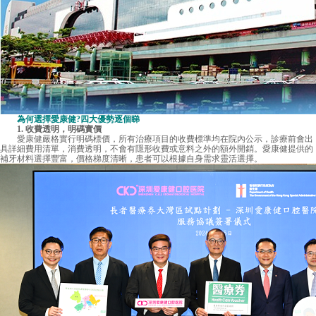
為何選擇愛康健?四大優勢逐個睇
1. 收費透明，明碼實價
愛康健
嚴格實行明碼標價，所有治療項目的收費標準均在院內公示，診療前會出
具詳細費用清單，消費透明，不會有隱形收費或意料之外的額外開銷。愛康健提供的
補牙材料選擇豐富，價格梯度清晰，患者可以根據自身需求靈活選擇。