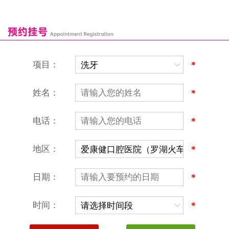
深圳爱康健口腔医院
康辉口腔门诊部
富康口腔门诊部
恒洁口腔门诊部
恒乐口腔诊所
富港口腔诊所
项目：
*
姓名：
*
电话：
*
地区：
*
深圳爱康健口腔医院
地址：深圳市罗湖区建设路罗湖火车站大楼C区1-2楼北侧、4-8楼
营业时间：9:00-18:00
日期：
*
（节假日照常上班）
香港电话：00852-62157070
深圳电话：0755-61302632
时间：
*
微信线上预约：aikangjian1995
微信小程序：爱康健齿科
爱康健官方网站：www.ckj100.com
本网站信息仅供参考，不作为诊疗及医疗根据