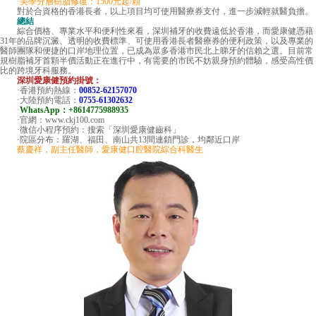
·美學分層樹脂修復：1500元起/顆
對於合資格的香港長者，以上項目均可使用醫療券支付，進一步減輕就醫負擔。
總結
綜合價格、專業水平和便利性來看，深圳補牙的收費遠低於香港，而愛康健憑藉
31年的品牌沉澱、透明的收費標準、可使用香港長者醫療券的便利政策，以及專業的
醫師團隊和便捷的口岸地理位置，已成為眾多香港市民北上睇牙的信賴之選。目前常
規樹脂補牙首顆半價活動正在進行中，有需要的市民不妨親身預約體驗，感受高性價
比的跨境牙科服務。
深圳愛康健預約掛號：
·香港預約熱線：
00852-62157070
·大陸預約電話：
0755-61302632
·
WhatsApp：+8614775988935
·官網：www.ckj100.com
·微信小程序預約：搜索「深圳愛康健齒科」
·院區分布：羅湖、福田、南山共13間連鎖門診，均鄰近口岸
蔡慶祥，副主任醫師，愛康健口腔醫院綜合科醫生