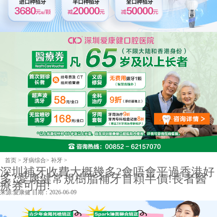
首页
>
牙病综合
>
补牙
>
深圳補牙收費大概幾多?會唔會平過香港好
多?愛康健常規樹脂補牙首顆半價!長者醫
療券可用!
来源:
愛康健
日期：2026-06-09