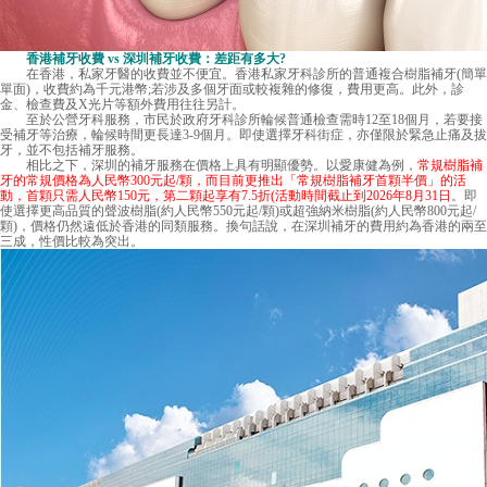
香港補牙收費 vs 深圳補牙收費：差距有多大?
在香港，私家牙醫的收費並不便宜。香港私家牙科診所的普通複合樹脂補牙(簡單
單面)，收費約為千元港幣;若涉及多個牙面或較複雜的修復，費用更高。此外，診
金、檢查費及X光片等額外費用往往另計。
至於公營牙科服務，市民於政府牙科診所輪候普通檢查需時12至18個月，若要接
受補牙等治療，輪候時間更長達3-9個月。即使選擇牙科街症，亦僅限於緊急止痛及拔
牙，並不包括補牙服務。
相比之下，深圳的補牙服務在價格上具有明顯優勢。以愛康健為例，
常規樹脂補
牙的常規價格為人民幣300元起/顆，而目前更推出「常規樹脂補牙首顆半價」的活
動，首顆只需人民幣150元，第二顆起享有7.5折(活動時間截止到2026年8月31日
。即
使選擇更高品質的聲波樹脂(約人民幣550元起/顆)或超強納米樹脂(約人民幣800元起/
顆)，價格仍然遠低於香港的同類服務。換句話說，在深圳補牙的費用約為香港的兩至
三成，性價比較為突出。