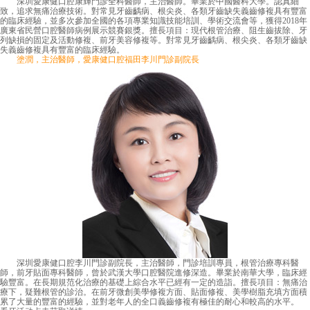
深圳愛康健口腔康輝門診全科醫師，主治醫師。畢業於中國醫科大學。認真細
致，追求無痛治療技術。對常見牙齒齲病、根尖炎、各類牙齒缺失義齒修複具有豐富
的臨床經驗，並多次參加全國的各項專業知識技能培訓、學術交流會等，獲得2018年
廣東省民營口腔醫師病例展示競賽銀獎。擅長項目：現代根管治療、阻生齒拔除、牙
列缺損的固定及活動修複、前牙美容修複等。對常見牙齒齲病、根尖炎、各類牙齒缺
失義齒修複具有豐富的臨床經驗。
塗潤，主治醫師，愛康健口腔福田李川門診副院長
深圳愛康健口腔李川門診副院長，主治醫師，門診培訓專員，根管治療專科醫
師，前牙貼面專科醫師，曾於武漢大學口腔醫院進修深造。畢業於南華大學，臨床經
驗豐富。在長期規范化治療的基礎上綜合水平已經有一定的造詣。擅長項目：無痛治
療下，疑難根管的診治。在前牙微創美學修複方面、貼面修複、美學樹脂充填方面積
累了大量的豐富的經驗，並對老年人的全口義齒修複有極佳的耐心和較高的水平。