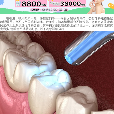
在香港，睇牙向來不是一件輕鬆的事——私家牙醫收費高昂，公營牙科服務輪候
時間漫長，令不少市民感到頭痛。近年來，隨著深港融合不斷深化，愈來愈多香港市
民選擇北上深圳進行牙科診療，其中補牙是比較受歡迎的項目之一。
深圳補牙收費
究
竟幾多?會唔會平過香港好多? 以下為您詳細分析。