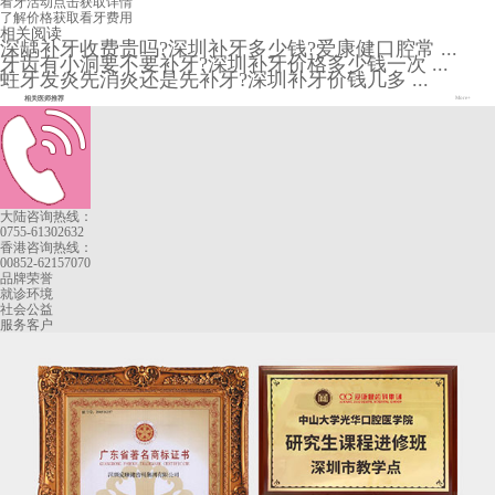
看牙活动
点击获取详情
了解价格
获取看牙费用
相关阅读
深龋补牙收费贵吗?深圳补牙多少钱?爱康健口腔常 ...
牙齿有小洞要不要补牙?深圳补牙价格多少钱一次 ...
蛀牙发炎先消炎还是先补牙?深圳补牙价钱几多 ...
相关医师推荐
More+
大陆咨询热线：
0755-61302632
香港咨询热线：
00852-62157070
品牌荣誉
就诊环境
社会公益
服务客户