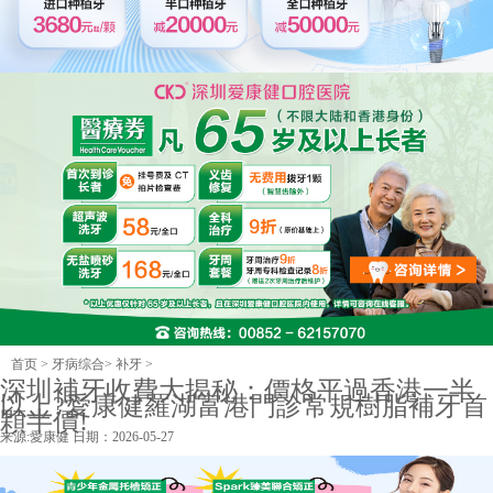
首页
>
牙病综合
>
补牙
>
深圳補牙收費大揭秘：價格平過香港一半
以上?愛康健羅湖富港門診常規樹脂補牙首
顆半價!
来源:
愛康健
日期：2026-05-27