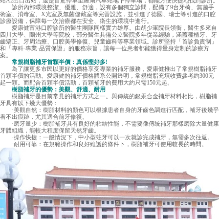
站A2出口出站，還是自駕停車至羅湖汽車站地下停車場，都能方便快捷地找到診所。
診所內部環境整潔、優雅、舒適，設有多個獨立診間，配備了9台牙椅、無菌手
術室、消毒室、X光室及無菌儲藏室等完善設施，並引進了德國、瑞士等引進的口腔
診療設備，保障每一次治療都在安全、衛生的環境中進行。
愛康健
富港口腔診所的醫生團隊同樣實力雄厚。由胡少軍院長領銜，醫生多來自
四川大學、蘭州大學等院校，部分醫生具備公立醫院多年從業經驗，涵蓋種植牙、牙
齒矯正、牙周治療、口腔美學修復、兒童齒科等專業領域。診所堅持「首診負責制」
和「專科·專業·品質保證」的服務宗旨，讓每一位患者都能獲得量身定制的診療方
案。
常規樹脂補牙首顆半價：真係慳好多!
為了讓更多市民以更好的價格享受專業的補牙服務，愛康健推出了常規樹脂補牙
首顆半價的活動。愛康健的補牙價格體系公開透明，常規樹脂充填收費參考約300元
起一顆。而配合首顆半價活動，首顆補牙的費用大約只需150元起。
樹脂補牙的優勢：美觀、舒適、耐用
樹脂補牙是目前常見的補牙方式之一。與傳統的銀汞合金補牙材料相比，樹脂補
牙具有以下幾大優勢：
·美觀自然：樹脂材料的顏色可以根據患者自身的牙齒色調進行匹配，補牙後幾乎
看不出痕跡，尤其適合前牙修復。
·磨牙量少：樹脂補牙具有良好的粘結性能，不需要像傳統補牙那樣磨除大量健康
牙體組織，能較大程度保留天然牙齒。
·操作快捷：一般情況下，中小型蛀牙可以一次就診完成補牙，無需多次往返。
·耐用可靠：在規範操作和良好維護的條件下，樹脂補牙可使用較長的時間。