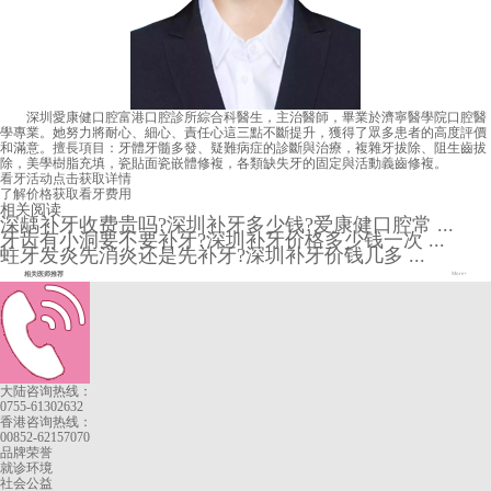
深圳愛康健口腔富港口腔診所綜合科醫生，主治醫師，畢業於濟寧醫學院口腔醫
學專業。她努力將耐心、細心、責任心這三點不斷提升，獲得了眾多患者的高度評價
和滿意。擅長項目：牙體牙髓多發、疑難病症的診斷與治療，複雜牙拔除、阻生齒拔
除，美學樹脂充填，瓷貼面瓷嵌體修複，各類缺失牙的固定與活動義齒修複。
看牙活动
点击获取详情
了解价格
获取看牙费用
相关阅读
深龋补牙收费贵吗?深圳补牙多少钱?爱康健口腔常 ...
牙齿有小洞要不要补牙?深圳补牙价格多少钱一次 ...
蛀牙发炎先消炎还是先补牙?深圳补牙价钱几多 ...
相关医师推荐
More+
大陆咨询热线：
0755-61302632
香港咨询热线：
00852-62157070
品牌荣誉
就诊环境
社会公益