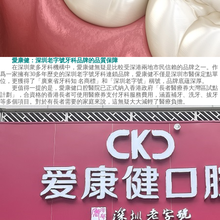
愛康健：深圳老字號牙科品牌的品質保障
在深圳衆多牙科機構中，愛康健無疑是比較受深港兩地市民信賴的品牌之一。作
爲一家擁有30多年歷史的深圳老字號牙科連鎖品牌，愛康健不僅是深圳市醫保定點單
位，更獲得了「廣東省牙科知 名商標」和「深圳老字號」稱號，品牌底蘊深厚。
更值得一提的是，愛康健口腔醫院已正式納入香港政府「長者醫療券大灣區試點
計劃」，合資格的香港長者可使用醫療券支付牙科服務費用，涵蓋補牙、洗牙、拔牙
等多個項目。對於有長者需要的家庭來說，這無疑大大減輕了醫療負擔。