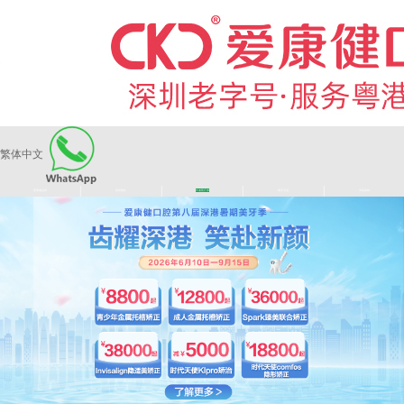
繁体中文
|
|
|
|
爱康健品牌
医师团队
长者医疗券
看牙活动
来院路线