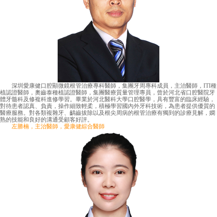
深圳愛康健口腔顯微鏡根管治療專科醫師，集團牙周專科成員，主治醫師，ITI種
植認證醫師，奧齒泰種植認證醫師，集團醫療質量管理專員，曾於河北省口腔醫院牙
體牙髓科及修複科進修學習。畢業於河北醫科大學口腔醫學，具有豐富的臨床經驗，
對待患者認真、負責，操作細致輕柔，積極學習國內外牙科技術，為患者提供優質的
醫療服務。對各類複雜牙、齲齒拔除以及根尖周病的根管治療有獨到的診療見解，嫻
熟的技能和良好的溝通受顧客好評。
左勝楠，主治醫師，愛康健綜合醫師