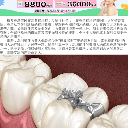
很多香港市民在需要補牙時，反應往往是：「在香港補牙好貴啊!」這的確是實
情。香港私立牙科診所的補牙收費，單顆複合樹脂補牙的費用大約在數百元到數千元
港幣之間。如果蛀牙涉及多個牙面，收費還可能進一步上升。加上香港公營牙科資源
有限，合資格輪候的市民常常需要面對漫長的排期，令不少人轉向北上深圳尋找更合
適的牙科服務。
那麼，
深圳補牙收費
大概是多少呢?根據深圳市場的普遍行情，常規樹脂補牙的
費用大約在幾百元人民幣一顆。簡單計算一下，深圳補牙的費用大約僅為香港的三分
之一，甚至更低，價格優勢相當明顯。這還只是常規價格，如果遇到合適的看牙活
動，實際支出的差距會更大。