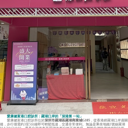
愛康健富港口腔診所：羅湖口岸的「深港第 一站」
愛康健富港口腔診所位於
深圳市羅湖區羅湖商業城G105
，從香港經羅湖口岸過關
後，步行僅需約3至5分鐘即可輕鬆抵達，交通非常便利。無論是乘坐地鐵1號線羅湖