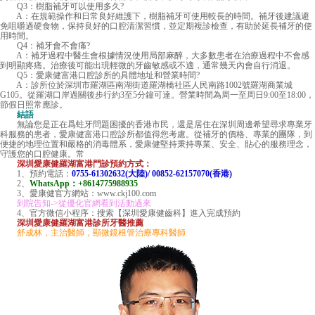
Q3：樹脂補牙可以使用多久?
A：在規範操作和日常良好維護下，樹脂補牙可使用較長的時間。補牙後建議避
免咀嚼過硬食物，保持良好的口腔清潔習慣，並定期複診檢查，有助於延長補牙的使
用時間。
Q4：補牙會不會痛?
A：補牙過程中醫生會根據情況使用局部麻醉，大多數患者在治療過程中不會感
到明顯疼痛。治療後可能出現輕微的牙齒敏感或不適，通常幾天內會自行消退。
Q5：愛康健富港口腔診所的具體地址和營業時間?
A：診所位於深圳市羅湖區南湖街道羅湖橋社區人民南路1002號羅湖商業城
G105。從羅湖口岸過關後步行約3至5分鐘可達。營業時間為周一至周日9:00至18:00，
節假日照常應診。
結語
無論您是正在爲蛀牙問題困擾的香港市民，還是居住在深圳周邊希望尋求專業牙
科服務的患者，愛康健富港口腔診所都值得您考慮。從補牙的價格、專業的團隊，到
便捷的地理位置和嚴格的消毒體系，愛康健堅持秉持專業、安全、貼心的服務理念，
守護您的口腔健康。常
深圳愛康健羅湖富港門診預約方式：
1、預約電話：
0755-61302632(大陸)/ 00852-62157070(香港)
2、
WhatsApp：+8614775988935
3、愛康健官方網站：www.ckj100.com
到院告知->從優化官網看到活動過來
4、官方微信小程序：搜索【深圳愛康健齒科】進入完成預約
深圳愛康健羅湖富港診所牙醫推薦
舒成林，主治醫師，顯微鏡根管治療專科醫師