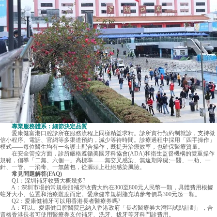
專業服務體系：細節決定品質
愛康健富港口腔診所在服務流程上同樣精益求精。診所實行預約制就診，支持微
信小程序、電話、官網等多渠道預約，減少等待時間。診療過程中採用「四手操作」
模式——每位醫生均有一名護士配合操作，既提升治療效率，也確保醫療質量。
在安全管控方面，診所嚴格遵循美國牙科協會(ADA)和衛生監督機構的雙重操作
規範，倡導「二無、六個一」高標準——無交叉感染、無遠期障礙;一醫、一助、一
針、一管、一消毒、一無菌包，從源頭上杜絕感染風險。
常見問題解答(FAQ)
Q1：深圳補牙收費大概幾多?
A：深圳市場的常規樹脂補牙收費大約在300至800元人民幣一顆，具體費用根據
蛀牙大小、位置和治療難度而定。愛康健常規樹脂充填參考價爲300元起一顆。
Q2：愛康健補牙可以用香港長者醫療券嗎?
A：可以。愛康健口腔醫院已納入香港政府「長者醫療券大灣區試點計劃」，合
資格香港長者可使用醫療券支付補牙、洗牙、拔牙等牙科門診費用。