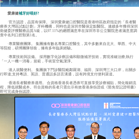
愛康健
補牙好唔好?
·官方認證，品質有保障。 深圳愛康健口腔醫院是香港特區政府指定的「長者醫
療券大灣區試點計劃」牙科機構，同時也是深圳市醫保定點醫院。連續多年獲得深圳
衛健委評獲醫療品質A級，以97.11%的總體滿意率在深圳市非公立醫院患者滿意度調
查中名列口腔類第1名。
·專業醫療團隊。 集團擁有數名專業口腔醫生，其中多數來自北大、華西、中大
等院校，碩博團隊領銜，擁有多年臨床經驗。
·專業技術與設備。 採用數字化診療設備和顯微補牙技術，實現准確治療;執行
「一人一機一消毒」規範，手術室空氣潔淨。
·港人就醫便利。 集團旗下門診醫院毗鄰羅湖、福田、深圳灣三大口岸，出關步
行即達;支持粵語、英語、普通話多語言溝通，設有跨境支付便利渠道。
·香港長者醫療券適用。 合資格香港長者憑券可直接享受診療補貼，簡化報銷流
程，降低就醫成本。符合資格的長者只需出示有效香港身份證或《豁免登記證明書》
即可完成身份認證。