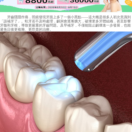
牙齒隱隱作痛，照鏡發現牙面上多了一個小黑點——這大概是很多人初次意識到
「該補牙了」。蛀牙若不及時處理，齲洞會逐漸擴大，破壞更多牙體組織，甚至影響
牙髓和牙根，導致更嚴重的牙齒問題。及早補牙，不僅能阻止齲壞進一步發展，也能
避免日後更複雜、更昂貴的治療。