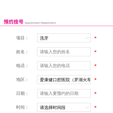
深圳湾口岸
深圳爱康健口腔医院
康辉口腔门诊部
富康口腔门诊部
恒洁口腔门诊部
恒乐口腔诊所
富港口腔诊所
项目：
*
姓名：
*
电话：
*
地区：
*
深圳爱康健口腔医院
地址：深圳市罗湖区建设路罗湖火车站大楼C区1-2楼北侧、4-8楼
营业时间：9:00-18:00
日期：
*
（节假日照常上班）
香港电话：00852-62157070
深圳电话：0755-61302632
时间：
*
微信线上预约：aikangjian1995
微信小程序：爱康健齿科