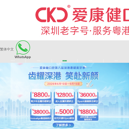
繁体中文
|
|
|
|
爱康健品牌
医师团队
长者医疗券
看牙活动
来院路线