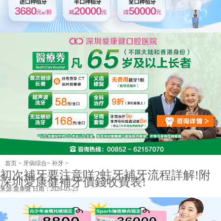
首页
>
牙病综合
>
补牙
>
初次補牙要注意咩?蛀牙補牙流程詳解!附
深圳愛康健補牙價錢收費表!
来源:
愛康健
日期：2026-05-25