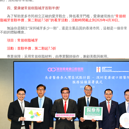
銷)，流程都非常順暢。
四、愛康健常規樹脂補牙首顆半價!
為了幫助更多市民樹立正確的愛牙觀念，降低看牙門檻，愛康健現推出“
常規樹
脂補牙首顆半價，第二顆起7.5折”的看牙活動，活動時間截止到2026年4月30日。
無論你是關注“深圳補牙多少一顆”，還是注重品質的香港市民，這都是一個非常
不錯的體驗機會。
項目：常規樹脂補牙
活動：首顆半價，第二顆起7.5折
專業保障：采用常規樹脂材料，由專業醫師操作，兼顧美觀與耐用。