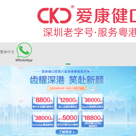
繁体中文
|
|
|
|
爱康健品牌
医师团队
长者医疗券
看牙活动
来院路线