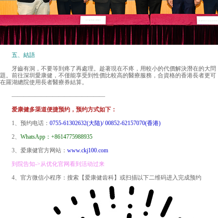
五、結語
牙齒有洞，不要等到疼了再處理。趁著現在不疼，用較小的代價解決潛在的大問
題。前往深圳愛康健，不僅能享受到性價比較高的醫療服務，合資格的香港長者更可
在羅湖總院使用長者醫療券結算。
————————————————
爱康健多渠道便捷预约，预约方式如下：
1、预约电话：
0755-61302632(大陆)/ 00852-62157070(香港)
2、
WhatsApp：+8614775988935
3、爱康健官方网站：
www.ckj100.com
到院告知->从优化官网看到活动过来
4、官方微信小程序：搜索【爱康健齿科】或扫描以下二维码进入完成预约