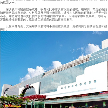
的原因之一。
深圳的牙科醫療體系成熟，收費相比香港具有明顯的優勢。在深圳，常規的樹脂
補牙價格因診所等級、材料品牌及牙醫技術而異，通常在人民幣數百元到上千元一顆
不等。雖然內地也有更低價的填充材料(如銀汞合金)，但目前常用且更美觀、更符合
牙齒粘接性能要求的，還是進口或國產的高品質樹脂材料。
以愛康健為例，其采用的樹脂材料不僅注重美觀度，更強調與牙齒的密合度和耐
磨性。