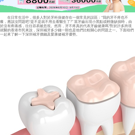
在日常生活中，很多人對於牙科保健存在一個常見的誤區：“我的牙不疼也不
癢，應該沒問題吧?是不是就不用去看醫生了?” 當牙齒出現小黑點或輕微缺損時，由
於沒有疼痛感，往往容易被忽視。然而，牙不疼真的代表牙齒健康嗎?對於許多跨境
就醫的香港市民來說，深圳補牙多少錢一顆也是他們比較關心的問題之一。下面咱們
一起來了解一下深圳補牙價錢及愛康健補牙優勢。