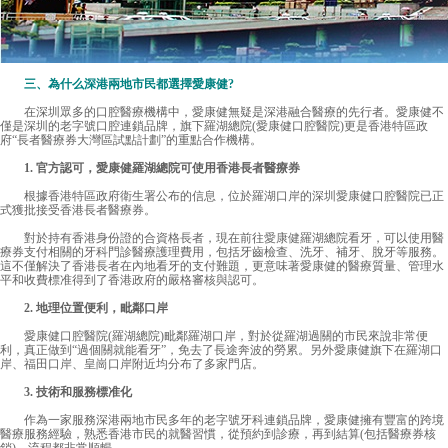
三、為什么深港兩地市民都選擇愛康健?
在深圳眾多的口腔醫療機構中，愛康健無疑是深港融合醫療的先行者。愛康健不
僅是深圳的老字號口腔連鎖品牌，旗下羅湖總院(愛康健口腔醫院)更是香港特區政
府“長者醫療券大灣區試點計劃”的重點合作機構。
1. 官方認可，愛康健羅湖總院可使用香港長者醫療券
根據香港特區政府衛生署公布的信息，位於羅湖口岸的深圳愛康健口腔醫院已正
式獲批接受香港長者醫療券。
對於持有香港身份證的合資格長者，現在前往
愛康健
羅湖總院看牙，可以使用醫
療券支付相關的牙科門診醫療護理費用，包括牙齒檢查、洗牙、補牙、脫牙等服務。
這不僅解決了香港長者在內地看牙的支付難題，更意味著愛康健的醫療質量、管理水
平和收費標准得到了香港政府的嚴格審核與認可。
2. 地理位置便利，毗鄰口岸
愛康健口腔醫院(羅湖總院)毗鄰羅湖口岸，對於從羅湖過關的市民來說非常便
利，真正做到“過個關就能看牙”，免去了長途奔波的勞累。另外愛康健旗下在羅湖口
岸、福田口岸、皇崗口岸附近均分布了多家門店。
3. 技術和服務標准化
作為一家服務深港兩地市民多年的老字號牙科連鎖品牌，愛康健擁有豐富的跨境
醫療服務經驗，熟悉香港市民的就醫習慣，從預約到診療，再到結算(包括醫療券核