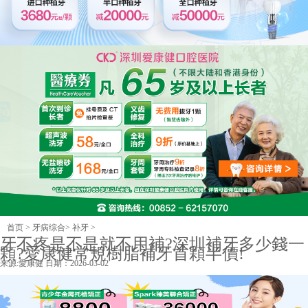
首页
>
牙病综合
>
补牙
>
牙不疼是不是就不用補?深圳補牙多少錢一
顆?愛康健常規樹脂補牙首顆半價!
来源:
愛康健
日期：2026-03-02