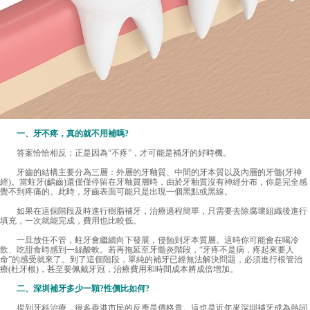
一、牙不疼，真的就不用補嗎?
答案恰恰相反：正是因為“不疼”，才可能是補牙的好時機。
牙齒的結構主要分為三層：外層的牙釉質、中間的牙本質以及內層的牙髓(牙神
經)。當蛀牙(齲齒)還僅僅停留在牙釉質層時，由於牙釉質沒有神經分布，你是完全感
覺不到疼痛的。此時，牙齒表面可能只是出現一個黑點或黑線。
如果在這個階段及時進行樹脂補牙，治療過程簡單，只需要去除腐壞組織後進行
填充，一次就能完成，費用也比較低。
一旦放任不管，蛀牙會繼續向下發展，侵蝕到牙本質層。這時你可能會在喝冷
飲、吃甜食時感到一絲酸軟。若再拖延至牙髓炎階段，“牙疼不是病，疼起來要人
命”的感受就來了。到了這個階段，單純的補牙已經無法解決問題，必須進行根管治
療(杜牙根)，甚至要佩戴牙冠，治療費用和時間成本將成倍增加。
二、
深圳補牙多少一顆
?性價比如何?
提到牙科治療，很多香港市民的反應是價格貴。這也是近年來深圳補牙成為熱詞