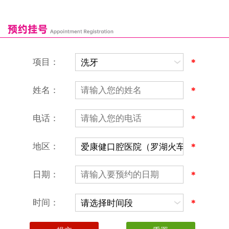
康辉口腔门诊部
富康口腔门诊部
恒洁口腔门诊部
恒乐口腔诊所
富港口腔诊所
项目：
*
姓名：
*
电话：
*
地区：
*
深圳爱康健口腔医院
地址：深圳市罗湖区建设路罗湖火车站大楼C区1-2楼北侧、4-8楼
营业时间：9:00-18:00
日期：
*
（节假日照常上班）
香港电话：00852-62157070
深圳电话：0755-61302632
时间：
*
微信线上预约：aikangjian1995
微信小程序：爱康健齿科
爱康健官方网站：www.ckj100.com
本网站信息仅供参考，不作为诊疗及医疗根据