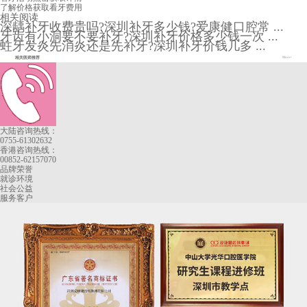
了解价格
获取看牙费用
相关阅读
深龋补牙收费贵吗?深圳补牙多少钱?爱康健口腔常 ...
牙齿有小洞要不要补牙?深圳补牙价格多少钱一次 ...
蛀牙发炎先消炎还是先补牙?深圳补牙价钱几多 ...
相关医师推荐
More+
大陆咨询热线：
0755-61302632
香港咨询热线：
00852-62157070
品牌荣誉
就诊环境
社会公益
服务客户