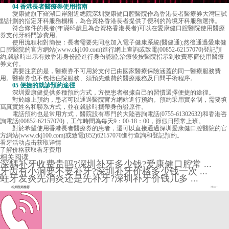
04 香港長者醫療券使用指南
愛康健
旗下羅湖口岸附近總院深圳愛康健口腔醫院作為香港長者醫療券大灣區試
點計劃的指定牙科服務機構，為合資格香港長者提供了便利的跨境牙科服務選擇。
符合條件的長者(年滿65歲且為合資格香港長者)可以在愛康健口腔醫院使用醫療
券支付牙科門診費用。
使用流程相對簡便：長者需要先同意加入電子健康系統(醫健通);然後通過愛康健
口腔醫院的官方網站(www.ckj100.com)進行網上查詢或致電(00852-62157070)登記預
約;就診時出示有效香港身份證進行身份認證;治療後按醫院指示到收費專窗使用醫療
券支付。
需要注意的是，醫療券不可用於支付已由國家醫療保險涵蓋的同一醫療服務費
用。醫療券也不包括住院服務、須預先繳費的醫療服務及日間手術程序。
05 便捷的就診預約途徑
深圳愛康健提供多種預約方式，方便患者根據自己的習慣選擇便捷的途徑。
對於線上預約，患者可以通過醫院官方網站進行預約。預約采用實名制，需要填
寫真實姓名和聯系方式，並在就診時攜帶身份證原件。
電話預約也是常用方式，醫院設有專門的大陸咨詢電話(0755-61302632)和香港咨
詢電話(00852-62157070)，工作時間為每天9：00-18：00，節假日照常上班。
對於希望使用香港長者醫療券的患者，還可以直接通過深圳愛康健口腔醫院的官
方網站(www.ckj100.com)或致電(852)62157070進行查詢和登記預約。
看牙活动
点击获取详情
了解价格
获取看牙费用
相关阅读
深龋补牙收费贵吗?深圳补牙多少钱?爱康健口腔常 ...
牙齿有小洞要不要补牙?深圳补牙价格多少钱一次 ...
蛀牙发炎先消炎还是先补牙?深圳补牙价钱几多 ...
相关医师推荐
More+