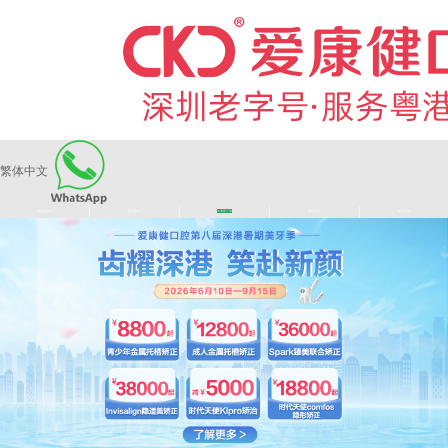
繁体中文
|
|
|
|
爱康健品牌
医师团队
长者医疗券
看牙活动
来院路线