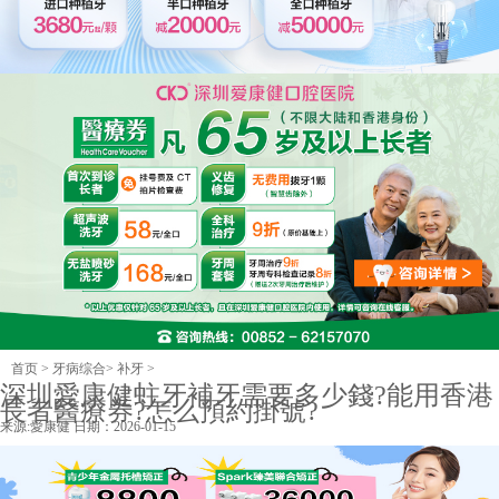
首页
>
牙病综合
>
补牙
>
深圳愛康健蛀牙補牙需要多少錢?能用香港
長者醫療券?怎么預約掛號?
来源:
愛康健
日期：2026-01-15