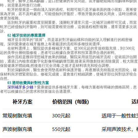
蛀牙，醫學上稱為齲齒，是口腔健康的常見問題。當牙齒硬組織出現齲壞和缺損
時，就需要及時進行治療。
蛀牙的發展是一個由淺入深的過程。初期可能只是牙齒表面的微小斑點，逐漸發
展為牙洞，若不及時處理，可能侵蝕到牙髓腔，導致牙髓炎或根尖周炎，這時治療就
會更加複雜。
區別蛀牙的嚴重程度至關重要。淺層蛀牙通常只需一次補牙治療即可完成，而當
蛀牙已經侵蝕到牙髓時，則可能需要根管治療，這個過程相對複雜，通常需要多次就
診。
02 補牙技術的專業選擇
補牙並非簡單的“填洞”，而是基於對牙齒結構和功能的深入理解進行的精密修
複。深圳愛康健在補牙服務上有著嚴謹的流程和多種技術選擇。
在材料選擇上，醫院提供多種補牙方案。從300元起的常規樹脂充填，到1500元
起的美學分層樹脂修複，患者可以根據自身需求和預算選擇合適的材料。
操作流程是獲得理想補牙效果的關鍵。醫院采用規范的補牙流程：從術前評估開
始，通過口內檢查或數字化影像明確齲壞范圍;接著采用微創技術清除腐質，較大限度
保留健康牙體組織;然後進行完全消毒;之後才是材料填充和咬合調整。
對於深齲病例，醫生會使用墊底材料保護牙髓，再逐層填充樹脂並光照固化，確
保材料與牙體緊密貼合。修複完成後，還會進行精細調磨，使補牙部位與對頜牙咬合
自然。
03 透明收費與針對性方案
深圳補牙多少錢
？愛康健提供多種補牙方案，每種方案都有明確的價格區間，患
者可以根據自己的需求和預算做出合適選擇。