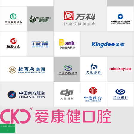
—香港长者医疗券指定牙科
—