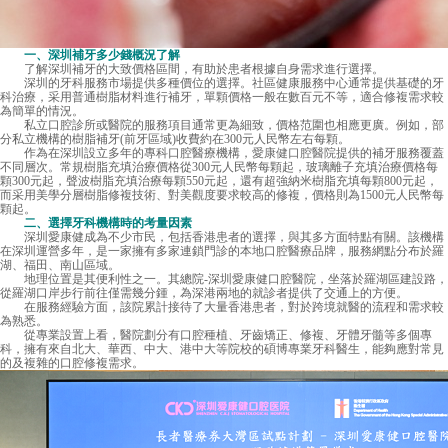
一、
深圳補牙多少錢
概況了解
了解深圳補牙的大致價格區間，有助於患者根據自身需求進行選擇。
深圳的牙科服務市場提供多種價位的選擇。社區健康服務中心通常提供基礎的牙
科治療，采用普通樹脂材料進行補牙，單顆價格一般在數百元不等，適合修複需求較
為簡單的情況。
私立口腔診所或醫院的服務項目通常更為細致，價格范圍也相應更廣。例如，部
分私立機構的樹脂補牙(前牙區域)收費約在300元人民幣左右每顆。
作為在深圳設立多年的專科口腔醫療機構，
愛康健口腔醫院
提供的補牙服務覆蓋
不同層次。常規樹脂充填治療價格從300元人民幣每顆起，玻璃離子充填治療價格每
顆300元起，聲波樹脂充填治療每顆550元起，還有超強納米樹脂充填每顆800元起，
而采用美學分層樹脂修複技術、對美觀度要求較高的修複，價格則為1500元人民幣每
顆起。
二、選擇牙科機構時的考量因素
深圳愛康健成為不少市民，包括香港患者的選擇，與其多方面特點有關。該機構
在深圳運營多年，是一家擁有多家連鎖門診的本地口腔醫療品牌，服務網點分布於羅
湖、福田、南山區域。
地理位置是其便利性之一。其總院-深圳愛康健口腔醫院，坐落於羅湖區建設路，
從羅湖口岸步行前往僅需幾分鍾，為深港兩地的就診者提供了交通上的方便。
在服務經驗方面，該院累計接待了大量香港患者，對於跨境就醫的流程和需求較
為熟悉。
從專業設置上看，醫院劃分有口腔種植、牙齒矯正、修複、牙體牙髓等多個專
科，擁有來自北大、華西、中大、港中大等院校的碩博專業牙科醫生，能夠應對常見
的及複雜的口腔修複需求。