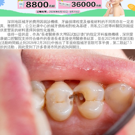
深圳地區補牙的費用因就診機構、牙齒損壞程度及修複材料的不同而存在一定差
異。整體而言，公立社康中心的補牙價格相對較為基礎，而私立口腔專科醫院則能提
供更豐富的材料選擇與個性化服務。
值得一提的是，作為“長者醫療券大灣區試點計劃”的指定牙科服務機構，深圳愛
康健口腔醫院支持符合條件的香港長者直接使用醫療券結算，並在2025年終答謝活動
(活動時間截止到2026年2月28日)中推出了常規樹脂補牙首顆可享半價，第二顆起7.5
折的活動，因此受到了許多香港市民的咨詢與關注。