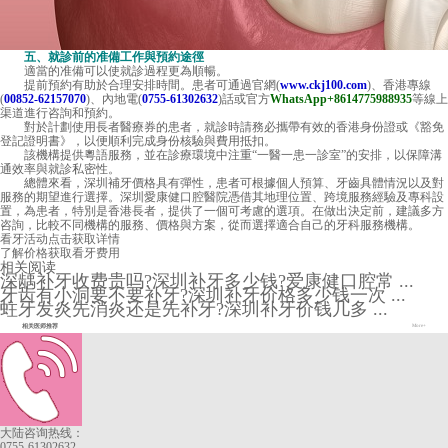
五、就診前的准備工作與預約途徑
適當的准備可以使就診過程更為順暢。
提前預約有助於合理安排時間。患者可通過官網(
www.ckj100.com
)、香港專線
(
00852-62157070
)、內地電(
0755-61302632
)話或官方
WhatsApp+8614775988935
等線上
渠道進行咨詢和預約。
對於計劃使用長者醫療券的患者，就診時請務必攜帶有效的香港身份證或《豁免
登記證明書》，以便順利完成身份核驗與費用抵扣。
該機構提供粵語服務，並在診療環境中注重“一醫一患一診室”的安排，以保障溝
通效率與就診私密性。
總體來看，深圳補牙價格具有彈性，患者可根據個人預算、牙齒具體情況以及對
服務的期望進行選擇。深圳愛康健口腔醫院憑借其地理位置、跨境服務經驗及專科設
置，為患者，特別是香港長者，提供了一個可考慮的選項。在做出決定前，建議多方
咨詢，比較不同機構的服務、價格與方案，從而選擇適合自己的牙科服務機構。
看牙活动
点击获取详情
了解价格
获取看牙费用
相关阅读
深龋补牙收费贵吗?深圳补牙多少钱?爱康健口腔常 ...
牙齿有小洞要不要补牙?深圳补牙价格多少钱一次 ...
蛀牙发炎先消炎还是先补牙?深圳补牙价钱几多 ...
相关医师推荐
More+
大陆咨询热线：
0755-61302632