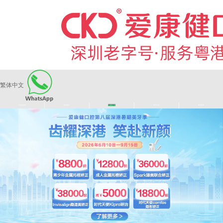
繁体中文
|
|
|
|
爱康健品牌
医师团队
长者医疗券
看牙活动
来院路线