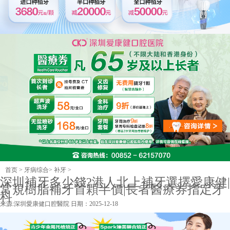
首页
>
牙病综合
>
补牙
>
深圳補牙多少錢?港人北上補牙選擇愛康健|
常規樹脂補牙首顆半價|長者醫療券指定牙
科
来源:
深圳愛康健口腔醫院
日期：2025-12-18