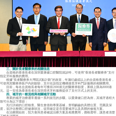
三、關於長者醫療券的相關信息
合資格的香港長者在深圳愛康健口腔醫院就診時，可使用“香港長者醫療券”支付
指定牙科服務的費用。
根據“長者醫療券大灣區試點計劃”的政策，年滿65歲或以上的合資格香港長者，
可使用其醫療券賬戶內的餘額，支付在該指定機構接受牙科門診服務的相關費用。
目前，每名合資格長者每年可獲得2000港元的醫療券額度，累積上限為8000港
元。這一安排為香港長者在深圳尋求牙科服務提供了支付方式上的支持。
四、補牙的一般流程與相關補牙活動
專業的補牙治療通常遵循一系列規范的步驟。以愛康健口腔為例，其補牙過程大
致可分為以下環節：
先行詳細的口腔檢查。醫生會借助專業器械，查明齲齒的具體位置、范圍及深
度，並評估整體口腔健康狀況，從而確定是否需要補牙以及具體的修複方案。
在治療開始前，院方會與患者確認治療方案及相應費用，價格透明，讓患者清楚