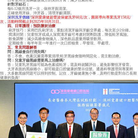
日常使用含焦磷酸鹽成分的美白牙膏，減少色素附著。
針對牙結石：
每6-12個月洗牙一次，保持牙面清潔。
正確使用牙線、沖牙器，清理牙齦溝隙。
深圳洗牙價錢
?
深圳愛康健超聲波保健洗牙60元/次，菌斑導向專業洗牙158元/
次，活動時間截止到2025年10月31日。
四、日常護理：預防勝於治療
·刷牙技巧：采用巴氏刷牙法，重點清潔牙齒與牙齦交界處，每次至少2分鍾。
·窩溝封閉：兒童恒牙或成人深窩溝牙齒可考慮封閉劑防護，降低蛀牙風險。
·飲食調整：減少高糖食物攝入，深色飲品盡量用吸管飲用。
·定期檢查：每半年至一年進行一次口腔檢查，早發現、早處理。
五、常見問題解答
問：黑線會自行消失嗎?
答：不會。色素沉澱需專業清理;蛀牙黑線會隨時間惡化，需主動治療。
問：兒童牙齒黑線需要馬上治療嗎?
答：兒童乳牙黑線可能為色素或蛀牙，需及時就醫評估，避免影響恒牙發育。
大牙表面的黑線雖小，卻可能是口腔健康的警示信號。通過科學護理與專業幹
預，大多數黑線問題可以得到控制。記住，牙齒健康無小事，及時行動是對自己長期
健康的負責!