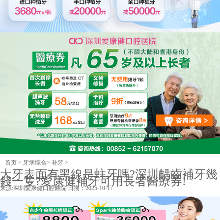
首页
>
牙病综合
>
补牙
>
大牙表面有黑線是蛀牙嗎?深圳齲齒補牙幾
錢一隻?愛康健補牙可用長者醫療券!
来源:
深圳愛康健口腔醫院
日期：2025-10-17