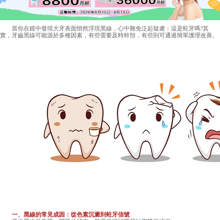
當你在鏡中發現大牙表面悄然浮現黑線，心中難免泛起疑慮：這是蛀牙嗎?其
實，牙齒黑線可能源於多種因素，有些需要及時幹預，有些則可通過簡單護理改善。
一、黑線的常見成因：從色素沉澱到蛀牙信號