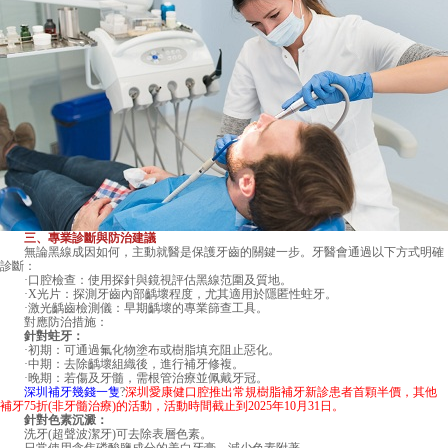
三、專業診斷與防治建議
無論黑線成因如何，主動就醫是保護牙齒的關鍵一步。牙醫會通過以下方式明確
診斷：
·口腔檢查：使用探針與鏡視評估黑線范圍及質地。
·X光片：探測牙齒內部齲壞程度，尤其適用於隱匿性蛀牙。
·激光齲齒檢測儀：早期齲壞的專業篩查工具。
對應防治措施：
針對蛀牙：
·初期：可通過氟化物塗布或樹脂填充阻止惡化。
·中期：去除齲壞組織後，進行補牙修複。
·晚期：若傷及牙髓，需根管治療並佩戴牙冠。
深圳補牙幾錢一隻
?
深圳愛康健口腔推出常規樹脂補牙新診患者首顆半價，其他
補牙75折(非牙髓治療)的活動，活動時間截止到2025年10月31日。
針對色素沉澱：
洗牙(超聲波潔牙)可去除表層色素。