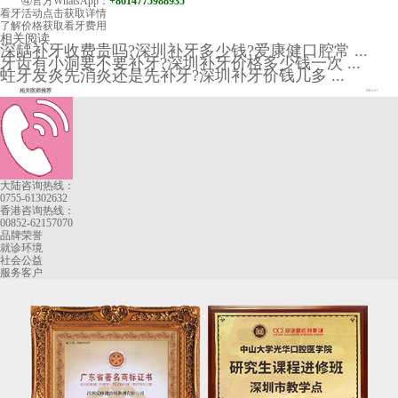
④官方WhatsApp：
+8614775988935
看牙活动
点击获取详情
了解价格
获取看牙费用
相关阅读
深龋补牙收费贵吗?深圳补牙多少钱?爱康健口腔常 ...
牙齿有小洞要不要补牙?深圳补牙价格多少钱一次 ...
蛀牙发炎先消炎还是先补牙?深圳补牙价钱几多 ...
相关医师推荐
More+
大陆咨询热线：
0755-61302632
香港咨询热线：
00852-62157070
品牌荣誉
就诊环境
社会公益
服务客户