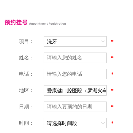
深圳爱康健口腔医院
康辉口腔门诊部
富康口腔门诊部
恒洁口腔门诊部
恒乐口腔诊所
富港口腔诊所
项目：
*
姓名：
*
电话：
*
地区：
*
深圳爱康健口腔医院
地址：深圳市罗湖区建设路罗湖火车站大楼C区1-2楼北侧、4-8楼
营业时间：9:00-18:00
日期：
*
（节假日照常上班）
香港电话：00852-62157070
深圳电话：0755-61302632
时间：
*
微信线上预约：aikangjian1995
微信小程序：爱康健齿科
爱康健官方网站：www.ckj100.com