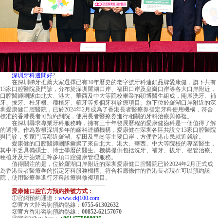
深圳牙科邊間好
?
在深圳睇牙推薦大家選擇已有30年曆史的老字號牙科連鎖品牌愛康健，旗下共有
13家口腔醫院及門診，分布於深圳羅湖口岸、福田口岸及皇崗口岸等各大口岸附近，
口腔醫師團隊由北大、港大、華西及中大等院校畢業的碩博醫生組成，開展洗牙、補
牙、拔牙、杜牙根、種植牙、箍牙等多個牙科診療項目。旗下位於羅湖口岸附近的深
圳愛康健口腔醫院，已於2024年2月成為了香港長者醫療券指定牙科使用機構，符合
標准的香港長者可預約到院，使用長者醫療券進行相關的牙科治療與修複。
在深圳尋求專業牙科服務時，擁有三十年發展曆程的愛康健齒科是一個值得了解
的選擇。作為紮根深圳多年的齒科連鎖機構，愛康健在深圳各區共設立13家口腔醫院
與門診，多家門店鄰近羅湖、福田及皇崗等主要口岸，方便香港市民就近就診。
愛康健的口腔醫師團隊彙聚了來自北大、港大、華西、中大等院校的專業醫生，
其中不乏具備碩士、博士學曆的醫生。機構提供包括洗牙、補牙、拔牙、根管治療、
種植牙及牙齒矯正等多項口腔健康管理服務。
值得關注的是，位於羅湖口岸附近的
深圳愛康健口腔醫院
已於2024年2月正式成
為香港長者醫療券的指定牙科服務機構。符合相應條件的香港長者現在可以預約該
院，使用醫療券進行牙科診療與修複項目。
————————————————
愛康健口腔官方預約掛號方式：
①官網預約通道：
www.ckj100.com
②官方大陸咨詢預約熱線：
0755-61302632
③官方香港咨詢預約熱線：
00852-62157070