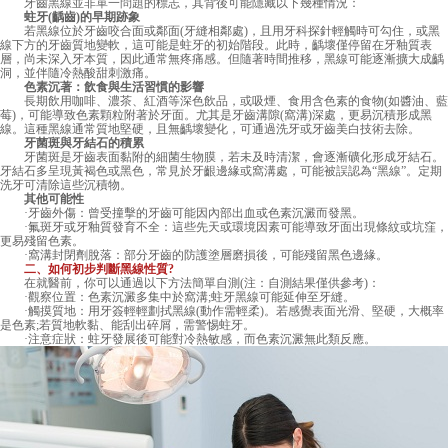
牙齒黑線並非單一問題的標志，其背後可能隱藏以下幾種情況：
蛀牙(齲齒)的早期跡象
若黑線位於牙齒咬合面或鄰面(牙縫相鄰處)，且用牙科探針輕觸時可勾住，或黑
線下方的牙齒質地變軟，這可能是蛀牙的初始階段。此時，齲壞僅停留在牙釉質表
層，尚未深入牙本質，因此通常無疼痛感。但隨著時間推移，黑線可能逐漸擴大成齲
洞，並伴隨冷熱酸甜刺激痛。
色素沉著：飲食與生活習慣的影響
長期飲用咖啡、濃茶、紅酒等深色飲品，或吸煙、食用含色素的食物(如醬油、藍
莓)，可能導致色素顆粒附著於牙面。尤其是牙齒溝隙(窩溝)深處，更易沉積形成黑
線。這種黑線通常質地堅硬，且無齲壞變化，可通過洗牙或牙齒美白技術去除。
牙菌斑與牙結石的積累
牙菌斑是牙齒表面黏附的細菌生物膜，若未及時清潔，會逐漸礦化形成牙結石。
牙結石多呈現黃褐色或黑色，常見於牙齦邊緣或窩溝處，可能被誤認為“黑線”。定期
洗牙可清除這些沉積物。
其他可能性
·牙齒外傷：曾受撞擊的牙齒可能因內部出血或色素沉澱而發黑。
·氟斑牙或牙釉質發育不全：這些先天或環境因素可能導致牙面出現條紋或坑窪，
更易殘留色素。
·窩溝封閉劑脫落：部分牙齒的防護塗層磨損後，可能殘留黑色邊緣。
二、如何初步判斷黑線性質?
在就醫前，你可以通過以下方法簡單自測(注：自測結果僅供參考)：
·觀察位置：色素沉澱多集中於窩溝;蛀牙黑線可能延伸至牙縫。
·觸摸質地：用牙簽輕輕劃拭黑線(動作需輕柔)。若感覺表面光滑、堅硬，大概率
是色素;若質地軟黏、能刮出碎屑，需警惕蛀牙。
·注意症狀：蛀牙發展後可能對冷熱敏感，而色素沉澱無此類反應。