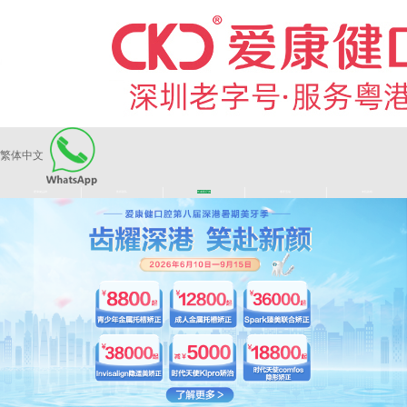
繁体中文
|
|
|
|
爱康健品牌
医师团队
长者医疗券
看牙活动
来院路线