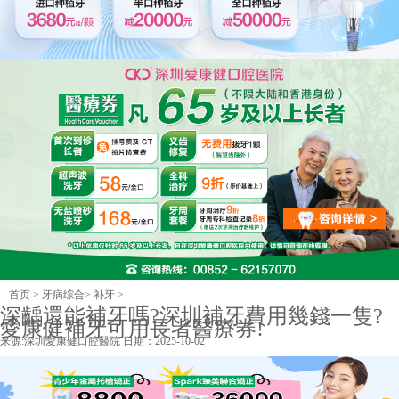
首页
>
牙病综合
>
补牙
>
深齲還能補牙嗎?深圳補牙費用幾錢一隻?
愛康健補牙可用長者醫療券!
来源:
深圳愛康健口腔醫院
日期：2025-10-02