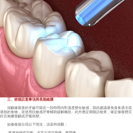
三、術後註意事項與長期維護
深齲修復後的牙齒可能在一段時間內對溫度變化敏感，因此建議避免進食過冷或
過熱的食物，並使用抗敏感牙膏輔助緩解癥狀。此外應定期隨訪檢查，確定修復體完
好且無繼發齲或牙髓病變。
如修復後出現以下情況，須及時就醫：
·疼痛持續或加劇，尤其出現自發痛、夜間痛;