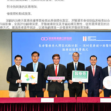
·對冷熱刺激的反應增加;
·修復體松動或脫落。
深齲的治療方案應依據專業檢查結果個體化製定。牙醫通常會借助臨床檢查結合
X線影像，全面評估齲壞深度、牙髓健康狀況及牙齒結構完整性，從而選擇適宜的治
療方式。建議患者盡早就診，以避免齲壞進一步發展和牙髓損害加劇。