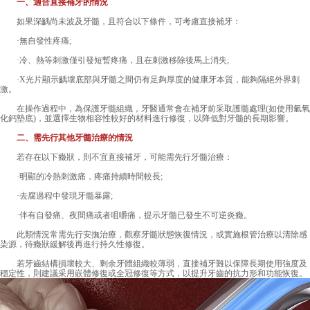
一、適合直接補牙的情況
如果深齲尚未波及牙髓，且符合以下條件，可考慮直接補牙：
·無自發性疼痛;
·冷、熱等刺激僅引發短暫疼痛，且在刺激移除後馬上消失;
·X光片顯示齲壞底部與牙髓之間仍有足夠厚度的健康牙本質，能夠隔絕外界刺
激。
在操作過程中，為保護牙髓組織，牙醫通常會在補牙前采取護髓處理(如使用氫氧
化鈣墊底)，並選擇生物相容性較好的材料進行修復，以降低對牙髓的長期影響。
二、需先行其他牙髓治療的情況
若存在以下癥狀，則不宜直接補牙，可能需先行牙髓治療：
·明顯的冷熱刺激痛，疼痛持續時間較長;
·去腐過程中發現牙髓暴露;
·伴有自發痛、夜間痛或者咀嚼痛，提示牙髓已發生不可逆炎癥。
此類情況常需先行安撫治療，觀察牙髓狀態恢復情況，或實施根管治療以清除感
染源，待癥狀緩解後再進行持久性修復。
若牙齒結構損壞較大、剩余牙體組織較薄弱，直接補牙難以保障長期使用強度及
穩定性，則建議采用嵌體修復或全冠修復等方式，以提升牙齒的抗力形和功能恢復。