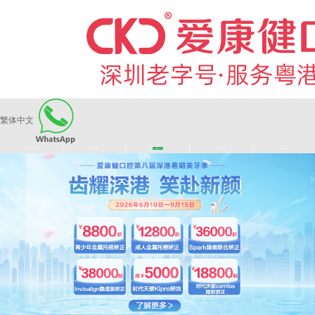
繁体中文
|
|
|
|
爱康健品牌
医师团队
长者医疗券
看牙活动
来院路线