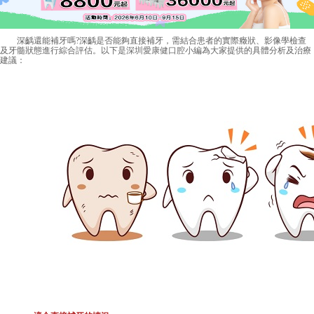
深齲還能補牙嗎?深齲是否能夠直接補牙，需結合患者的實際癥狀、影像學檢查
及牙髓狀態進行綜合評估。以下是
深圳愛康健口腔
小編為大家提供的具體分析及治療
建議：