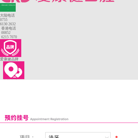
—香港长者医疗券指定牙科
—
大陆电话
0755
6130 2632
香港电话
00852
6215 7070
爱康健品牌
来院路线
罗湖口岸
福田口岸
深圳湾口岸
深圳爱康健口腔医院
康辉口腔门诊部
富康口腔门诊部
恒洁口腔门诊部
恒乐口腔诊所
富港口腔诊所
项目：
*