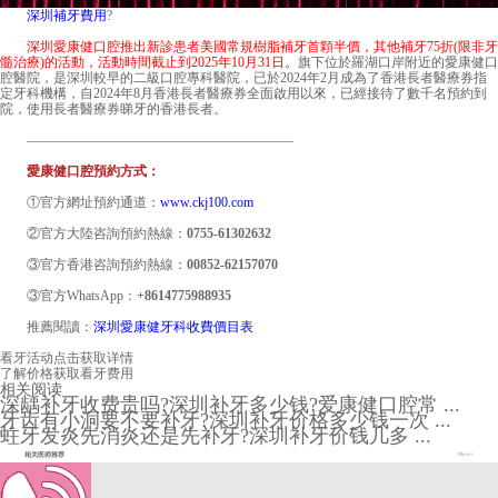
深圳補牙費用
?
深圳愛康健口腔推出新診患者美國常規樹脂補牙首顆半價，其他補牙75折(限非牙
髓治療)的活動，活動時間截止到2025年10月31日。
旗下位於羅湖口岸附近的愛康健口
腔醫院，是深圳較早的二級口腔專科醫院，已於2024年2月成為了香港長者醫療券指
定牙科機構，自2024年8月香港長者醫療券全面啟用以來，已經接待了數千名預約到
院，使用長者醫療券睇牙的香港長者。
————————————————————
愛康健口腔預約方式：
①官方網址預約通道：
www.ckj100.com
②官方大陸咨詢預約熱線：
0755-61302632
③官方香港咨詢預約熱線：
00852-62157070
③官方WhatsApp：
+8614775988935
推薦閱讀：
深圳愛康健牙科收費價目表
看牙活动
点击获取详情
了解价格
获取看牙费用
相关阅读
深龋补牙收费贵吗?深圳补牙多少钱?爱康健口腔常 ...
牙齿有小洞要不要补牙?深圳补牙价格多少钱一次 ...
蛀牙发炎先消炎还是先补牙?深圳补牙价钱几多 ...
相关医师推荐
More+