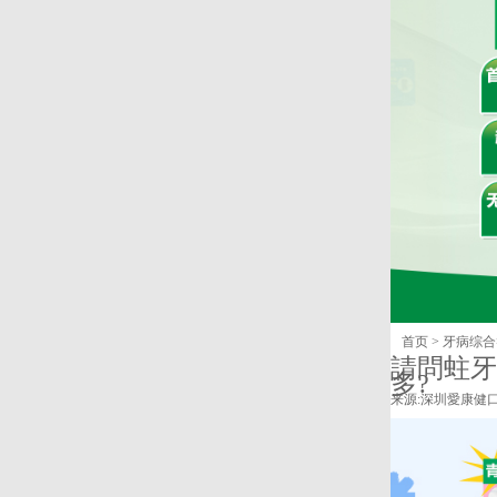
首页
>
牙病综合
請問蛀牙
多?
来源:
深圳愛康健