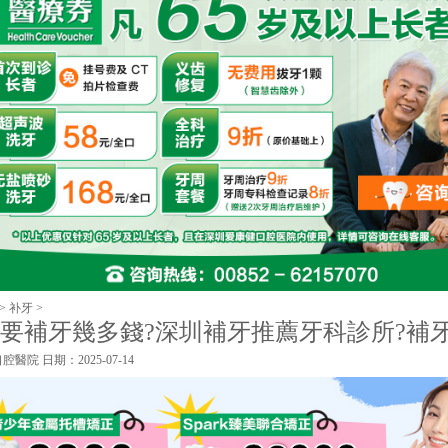
>
补牙
>
要補牙幾多錢?深圳補牙推薦牙科診所?補
口腔醫院
日期：2025-07-14