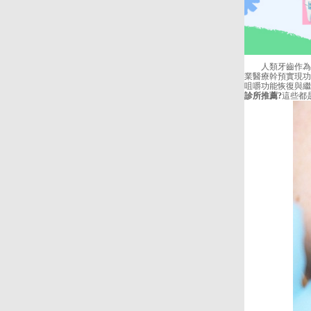
人類牙齒作為高
業醫療幹預實現功
咀嚼功能恢復與繼
診所推薦?
這些都