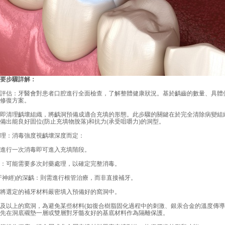
要步驟詳解：
評估：牙醫會對患者口腔進行全面檢查，了解整體健康狀況。基於齲齒的數量、具體
修復方案。
即清理齲壞組織，將齲洞預備成適合充填的形態。此步驟的關鍵在於完全清除病變組
備出能良好固位(防止充填物脫落)和抗力(承受咀嚼力)的洞型。
理：消毒強度視齲壞深度而定：
進行一次消毒即可進入充填階段。
：可能需要多次封藥處理，以確定完整消毒。
神經)的深齲：則需進行根管治療，而非直接補牙。
將選定的補牙材料嚴密填入預備好的窩洞中。
以上的窩洞，為避免某些材料(如復合樹脂固化過程中的刺激、銀汞合金的溫度傳導
先在洞底襯墊一層或雙層對牙髓友好的基底材料作為隔離保護。