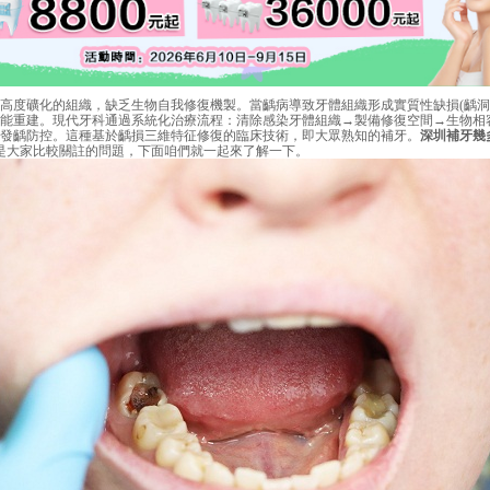
度礦化的組織，缺乏生物自我修復機製。當齲病導致牙體組織形成實質性缺損(齲洞
能重建。現代牙科通過系統化治療流程：清除感染牙體組織→製備修復空間→生物相
發齲防控。這種基於齲損三維特征修復的臨床技術，即大眾熟知的補牙。
深圳補牙幾
是大家比較關註的問題，下面咱們就一起來了解一下。