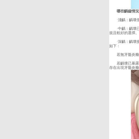
哪些齲齒情況適
·淺齲：齲壞僅
·中齲：齲壞已
規且較好的選擇。
·深齲：齲壞接近
如下：
若無牙髓炎癥狀
若齲壞已暴露牙
存在出現牙髓炎癥