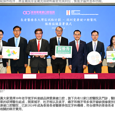
操作程序，將金屬或非金屬充填材料嚴密充填到位，恢復牙齒外形和功能。
好
?
家選擇30年老字號牙科連鎖品牌愛康健口腔，旗下共有12家口腔醫院及門診，醫
業的碩博醫生組成，開展補牙、杜牙根以及拔牙、鑲牙和種牙等多個牙齒缺損修復技
康健口腔醫院
，已於2024年成為香港長者醫療券指定牙科機構，符合標準的香港長
相關的睇牙費用。