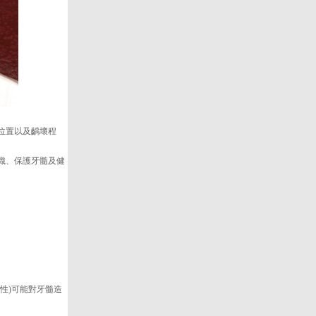
位置以及齲壞程
織、保護牙髓及健
性)可能對牙髓造