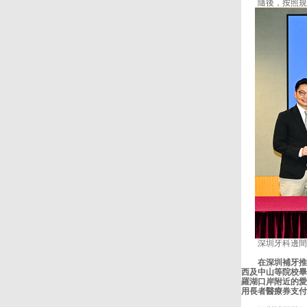
隨後，按照規範
深圳牙科邊間
在深圳補牙推薦大
西及中山等院校畢
羅湖口岸附近的
愛
用長者醫療券支付