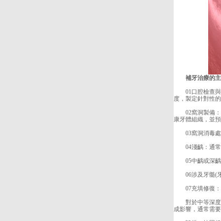
補牙治療的主
01口腔檢查與
度，製定針對性的
02窩洞製備：
康牙體組織，並預
03窩洞消毒處
04淺齲：通常
05中齲或深齲
06涉及牙髓(牙
07充填修復：
對於中等深度及
成影響，通常需要