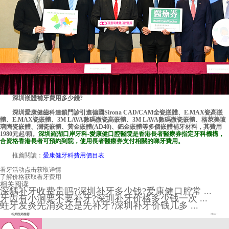
深圳嵌體補牙費用多少錢
?
深圳愛康健齒科連鎖門診引進德國Sirona CAD/CAM全瓷嵌體、E.MAX瓷高嵌
體、E.MAX瓷嵌體、3M LAVA數碼微瓷高嵌體、3M LAVA數碼微瓷嵌體、格萊美玻
璃陶瓷嵌體、潤瓷嵌體、黃金嵌體(AD40)、鈀金嵌體等多個嵌體補牙材料，其費用
1980元起/顆。
深圳羅湖口岸牙科-
愛康健口腔醫院
是香港長者醫療券指定牙科機構，
合資格香港長者可預約到院，使用長者醫療券支付相關的睇牙費用。
推薦閱讀：
愛康健牙科費用價目表
看牙活动
点击获取详情
了解价格
获取看牙费用
相关阅读
深龋补牙收费贵吗?深圳补牙多少钱?爱康健口腔常 ...
牙齿有小洞要不要补牙?深圳补牙价格多少钱一次 ...
蛀牙发炎先消炎还是先补牙?深圳补牙价钱几多 ...
相关医师推荐
More+