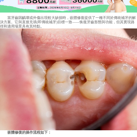
當牙齒因齲壞或外傷出現較大缺損時，嵌體修復提供了一種不同於傳統補牙的解
決方案。它與直接充填(即傳統補牙)目標一致——恢復牙齒形態與功能，但其實現路
徑和適用場景具有其特點。
嵌體修復的操作流程如下：