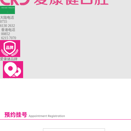
—香港长者医疗券指定牙科
—
大陆电话
0755
6130 2632
香港电话
00852
6215 7070
爱康健品牌
来院路线
罗湖口岸
福田口岸
深圳湾口岸
深圳爱康健口腔医院
康辉口腔门诊部
富康口腔门诊部
恒洁口腔门诊部
恒乐口腔诊所
富港口腔诊所