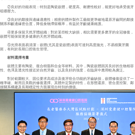
②良好的功能表現：特別是陶瓷嵌體，硬度高、耐磨性較好，能更好地承受後牙
咀嚼壓力。
③良好的鄰接與邊緣適應性：精密的體外製作工藝能更準確地還原牙齒間的鄰接
關系和齦邊緣密合度，降低食物滯留概率，有益於牙齦健康維護。
④更多保留天然牙體組織：對於某些較大缺損，相比需要更多磨牙的全冠修復，
嵌體可能保留更多健康的天然牙體組織。
⑤光滑表面易清潔：嵌體(尤其是瓷嵌體)表面可達到高度拋光，不易積聚牙菌
斑，有利於長期口腔衛生管理。
材料選擇考量
嵌體主要有陶瓷、復合樹脂和合金等材料。其中，陶瓷嵌體因其良好的生物相容
性、色澤及透光性接近於自然牙齒、以及良好的強度，在臨床中應用較為廣泛。
對於範圍較大、固位要求高或涉及後牙咬合功能的牙齒缺損，嵌體修復提供了一
種準確、耐用且美觀的修復選擇。其體外定製的特性，在形態還原、密合度控製、鄰
接關系構建及長期穩定性方面展現出特別的價值。