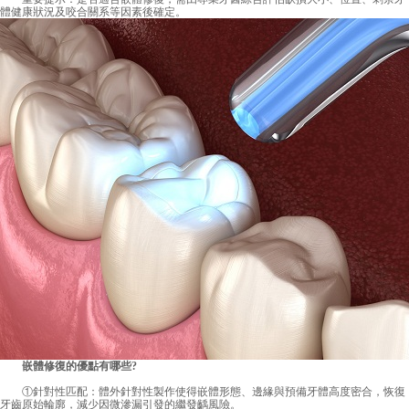
體健康狀況及咬合關系等因素後確定。
嵌體修復的優點有哪些?
①針對性匹配：體外針對性製作使得嵌體形態、邊緣與預備牙體高度密合，恢復
牙齒原始輪廓，減少因微滲漏引發的繼發齲風險。