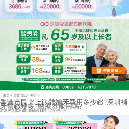
首页
>
牙病综合
>
补牙
>
香港市民北上嵌體補牙費用多少錢?深圳補
牙價錢幾多?醫療券能用嗎?
来源:
深圳愛康健口腔醫院
日期：2025-07-09