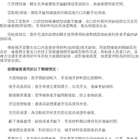
①牙體預備：醫生先準確磨除牙齒齲壞或受損部分，為修復體預留空間。
②取模/掃描：獲取牙齒預備後的印模或進行口內數字化掃描。
③技工室製作：口腔技師根據模型或數字數據，在口腔外製作與缺損部位完全匹
配的修復體(即嵌體)。常用材料包括高強度陶瓷、復合樹脂或合金。
④粘接就位：製作完成的嵌體由醫生使用專用粘接劑穩固地粘接到患者牙齒的缺
損區域。
傳統補牙是醫生在口內直接使用材料(如樹脂)填充缺損。而嵌體修復的關鍵區別
在於：修復體主要在口外技工室根據個體牙齒模型製作完成，再粘接入患者口內。這
種方法通常更適用於中等至較大範圍的缺損，或對修復精度、強度要求較高的部位(如
後牙咬合面)。
嵌體修復適用於以下幾種情況：
·大面積缺損：當牙體缺損較大，常規補牙材料固位困難時。
·後牙高負荷區：後牙承擔主要咀嚼力，出現牙尖、邊緣脊缺損時。
·鄰接關系重建：需準確恢復牙齒間鄰接點，防止食物嵌塞。
·牙冠形態恢復：通過高嵌體重建牙冠高度與外形。
·支托區保護：為活動假牙的支托部位提供保護性修復。
·齦下邊緣處理：缺損深達牙齦下，常規材料難以獲得良好邊緣封閉。
·修復體反復脫落：對於固位不佳、補牙材料容易脫落的牙齒。
重要提示：是否適合嵌體修復，需由專業牙醫綜合評估缺損大小、位置、剩余牙