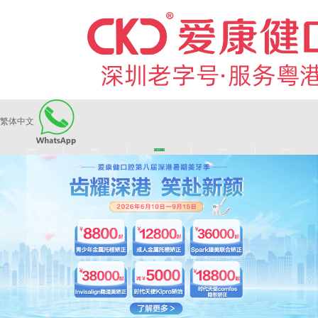
繁体中文
|
|
|
|
爱康健品牌
医师团队
长者医疗券
看牙活动
来院路线