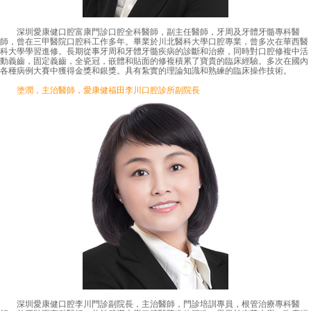
深圳愛康健口腔富康門診口腔全科醫師，副主任醫師，牙周及牙體牙髓專科醫
師，曾在三甲醫院口腔科工作多年。畢業於川北醫科大學口腔專業，曾多次在華西醫
科大學學習進修。長期從事牙周和牙體牙髓疾病的診斷和治療，同時對口腔修複中活
動義齒，固定義齒，全瓷冠，嵌體和貼面的修複積累了寶貴的臨床經驗。多次在國內
各種病例大賽中獲得金獎和銀獎。具有紮實的理論知識和熟練的臨床操作技術。
塗潤，主治醫師，愛康健福田李川口腔診所副院長
深圳愛康健口腔李川門診副院長，主治醫師，門診培訓專員，根管治療專科醫