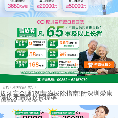
首页
>
牙病综合
>
拔牙
>
拔牙安全嗎?智慧齒拔除指南!附深圳愛康
健拔牙價錢收費標準!
来源:
愛康健
日期：2026-06-28