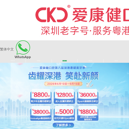
繁体中文
|
|
|
|
爱康健品牌
医师团队
长者医疗券
看牙活动
来院路线