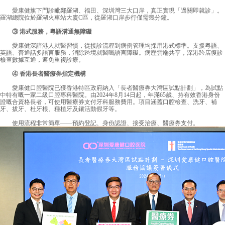
愛康健
旗下門診毗鄰羅湖、福田、深圳灣三大口岸，真正實現「過關即就診」。
羅湖總院位於羅湖火車站大廈C區，從羅湖口岸步行僅需幾分鐘。
③ 港式服務，粵語溝通無障礙
愛康健深諳港人就醫習慣，從接診流程到病例管理均採用港式標準。支援粵語、
英語、普通話多語言服務，消除跨境就醫嘅語言障礙。病歷雲端共享，深港跨店復診
檢查數據互通，避免重複診療。
④ 香港長者醫療券指定機構
愛康健口腔醫院已獲香港特區政府納入「長者醫療券大灣區試點計劃」，為試點
中特有嘅一家二級口腔專科醫院。由2024年8月14日起，年滿65歲、持有效香港身份
證嘅合資格長者，可使用醫療券支付牙科服務費用。項目涵蓋口腔檢查、洗牙、補
牙、拔牙、杜牙根、種植牙及鑲活動假牙等。
使用流程非常簡單——預約登記、身份認證、接受治療、醫療券支付。