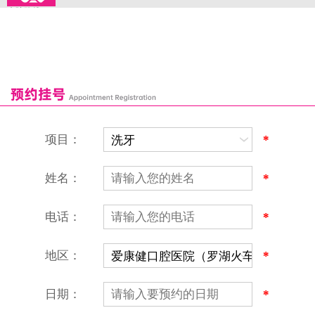
来院路线
罗湖口岸
福田口岸
深圳湾口岸
深圳爱康健口腔医院
康辉口腔门诊部
富康口腔门诊部
恒洁口腔门诊部
恒乐口腔诊所
富港口腔诊所
项目：
*
姓名：
*
电话：
*
地区：
*
深圳爱康健口腔医院
地址：深圳市罗湖区建设路罗湖火车站大楼C区1-2楼北侧、4-8楼
营业时间：9:00-18:00
日期：
*
（节假日照常上班）
香港电话：00852-62157070