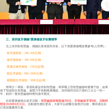
三、
深圳拔牙價錢
?愛康健拔牙收費標準
北上深圳剝智慧齒，價錢比香港親民得多。以下係愛康健嘅收費參考(人民幣)：
·前牙拔除術：200–300元/顆
·後牙拔除術：300–500元/顆
·普通正畸牙拔除：230元起/顆
·阻生牙拔除：800–2000元/顆
·複雜阻生牙拔除：3000元起/顆
簡單計一筆賬：香港私家診所剝智慧齒，簡單嘅上顎智慧齒隨時要幾千蚊，如果
係下顎或阻生智慧齒，連開刀手術動輒萬幾蚊。深圳相同項目只需約三分之一到一
半，剝同一隻智慧齒隨時慳到過半開支。
目前愛康健推出拔牙活動：
智慧齒拔除每顆減300元，非智齒拔牙享8折。活動時
間至2026年8月31日。
活動後性價比更高，大家可以經醫生檢查評估後，獲得適合自
己情況嘅費用方案。