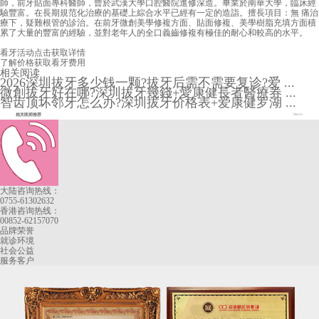
師，前牙貼面專科醫師，曾於武漢大學口腔醫院進修深造。畢業於南華大學，臨床經
驗豐富。在長期規范化治療的基礎上綜合水平已經有一定的造詣。擅長項目：無 痛治
療下，疑難根管的診治。在前牙微創美學修複方面、貼面修複、美學樹脂充填方面積
累了大量的豐富的經驗，並對老年人的全口義齒修複有極佳的耐心和較高的水平。
看牙活动
点击获取详情
了解价格
获取看牙费用
相关阅读
2026深圳拔牙多少钱一颗?拔牙后需不需要复诊?爱 ...
微創拔牙好在哪?深圳拔牙幾錢+愛康健長者醫療券 ...
智齿顶坏邻牙怎么办?深圳拔牙价格表+爱康健罗湖 ...
相关医师推荐
More+
大陆咨询热线：
0755-61302632
香港咨询热线：
00852-62157070
品牌荣誉
就诊环境
社会公益
服务客户