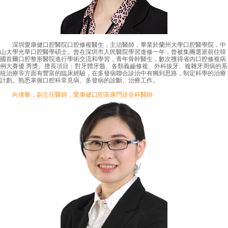
深圳愛康健口腔醫院口腔修複醫生，主治醫師，畢業於蘭州大學口腔醫學院，中
山大學光華口腔醫學碩士。曾在深圳市人民醫院學習進修一年，曾被集團選派前往韓
國首爾口腔整形醫院進行學術交流和學習，青年骨幹醫生，數次獲得省內口腔修複病
例大賽優 秀獎。擅長項目：對牙體牙髓、各類義齒修複、外科拔牙、複雜牙周病的系
統治療等方面有豐富的臨床經驗，在多發病聯合診治中有獨到思路，制定科學的治療
計劃。熟悉掌握口腔科常見病、多發病的診斷、治療工作。
向倩黎，副主任醫師，愛康健口腔富康門診全科醫師