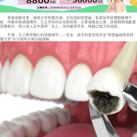
香港地睇牙貴，係唔少市民嘅共識。尤其係剝智慧齒，私家診所收費動輒幾千
蚊，仲要排期成個禮拜。公立牙科街症名額有限，主要做緊急止痛，排期閒閒地數週
至幾個月。唔少港人近年選擇「北上」深圳處理牙患，慳錢之餘又快搞掂。
不過，北上睇牙關心的係兩個字——安全。拔牙到底安唔安全?智慧齒拔除有咩
要注意?今日就同大家詳細講解。