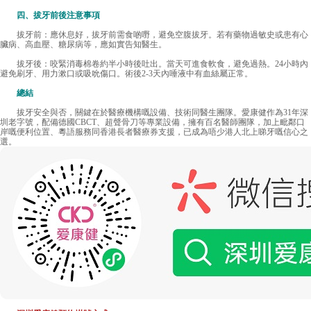
四、拔牙前後注意事項
拔牙前：應休息好，拔牙前需食啲嘢，避免空腹拔牙。若有藥物過敏史或患有心
臟病、高血壓、糖尿病等，應如實告知醫生。
拔牙後：咬緊消毒棉卷約半小時後吐出。當天可進食軟食，避免過熱。24小時內
避免刷牙、用力漱口或吸吮傷口。術後2-3天內唾液中有血絲屬正常。
總結
拔牙安全與否，關鍵在於醫療機構嘅設備、技術同醫生團隊。愛康健作為31年深
圳老字號，配備德國CBCT、超聲骨刀等專業設備，擁有百名醫師團隊，加上毗鄰口
岸嘅便利位置、粵語服務同香港長者醫療券支援，已成為唔少港人北上睇牙嘅信心之
選。