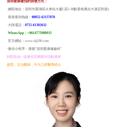
深圳愛康健預約掛號方式：
·總院地址：深圳市羅湖區火車站大廈C區1-8樓(香格裏拉大酒店對面)
·香港查詢熱線：
00852-62157070
·大陸電話：
0755-61302632
·
WhatsApp：+8614775988935
·官方網站：www.ckj100.com
·微信小程序：搜索“深圳愛康健齒科”
到院告知->從優化官網看到活動過來
趙瑩，主治醫師，中大口腔醫學碩士