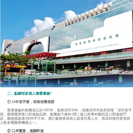
二、點解咁多港人揀愛康健?
① 31年老字號，深港信譽保證
愛康健齒科集團成立於1995年，紮根深圳30年，係獲深圳市政府頒發「深圳老字
號」榮譽嘅專業口腔連鎖品牌。集團旗下擁有1間二級口腔專科醫院及12間連鎖門
診，總規模超過30000平方米。累計服務香港病人超過百萬人次，係深圳接待香港病
人較多嘅醫療機構之一。
② 口岸覆蓋，過關即達