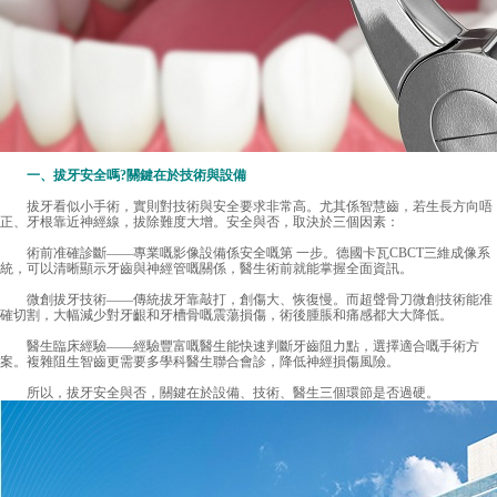
一、拔牙安全嗎?關鍵在於技術與設備
拔牙看似小手術，實則對技術與安全要求非常高。尤其係智慧齒，若生長方向唔
正、牙根靠近神經線，拔除難度大增。安全與否，取決於三個因素：
術前准確診斷——專業嘅影像設備係安全嘅第 一步。德國卡瓦CBCT三維成像系
統，可以清晰顯示牙齒與神經管嘅關係，醫生術前就能掌握全面資訊。
微創拔牙技術——傳統拔牙靠敲打，創傷大、恢復慢。而超聲骨刀微創技術能准
確切割，大幅減少對牙齦和牙槽骨嘅震蕩損傷，術後腫脹和痛感都大大降低。
醫生臨床經驗——經驗豐富嘅醫生能快速判斷牙齒阻力點，選擇適合嘅手術方
案。複雜阻生智齒更需要多學科醫生聯合會診，降低神經損傷風險。
所以，拔牙安全與否，關鍵在於設備、技術、醫生三個環節是否過硬。