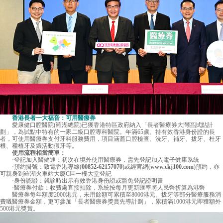
香港長者一大福音：可用醫療券
愛康健口腔醫院(羅湖總院)已獲香港特區政府納入「長者醫療券大灣區試點計
劃」，為試點中特有的一家二級口腔專科醫院。年滿65歲、持有效香港身份證的長
者，可使用醫療券支付牙科服務費用，項目涵蓋口腔檢查、洗牙、補牙、拔牙、杜牙
根、種植牙及鑲活動假牙等。
使用流程相當簡單：
·登記加入醫健通：初次在境外使用醫療券，需先登記加入電子健康系統
·預約掛號：致電香港專線(
00852-62157070
)或經官網(
www.ckj100.com
)預約，亦
可親身到羅湖火車站大廈C區一樓大堂登記
·身份認證：就診時出示有效香港身份證或豁免登記證明書
·醫療券付款：收費處直接扣除，系統按每月更新匯率將人民幣折算為港幣
醫療券每年額度2000港元，未用餘額可累積至8000港元。拔牙等部分醫療服務消
費嘅醫療券金額，更可參加「長者醫療券獎賞先導計劃」，累積滿1000港元即獲額外
500港元獎賞。