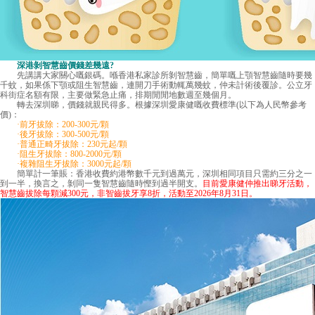
深港剝智慧齒價錢差幾遠?
先講講大家關心嘅銀碼。喺香港私家診所剝智慧齒，簡單嘅上顎智慧齒隨時要幾
千蚊，如果係下顎或阻生智慧齒，連開刀手術動輒萬幾蚊，仲未計術後覆診。公立牙
科街症名額有限，主要做緊急止痛，排期閒閒地數週至幾個月。
轉去深圳睇，價錢就親民得多。根據深圳愛康健嘅收費標準(以下為人民幣參考
價)：
·前牙拔除：200-300元/顆
·後牙拔除：300-500元/顆
·普通正畸牙拔除：230元起/顆
·阻生牙拔除：800-2000元/顆
·複雜阻生牙拔除：3000元起/顆
簡單計一筆賬：香港收費約港幣數千元到過萬元，深圳相同項目只需約三分之一
到一半，換言之，剝同一隻智慧齒隨時慳到過半開支。
目前愛康健仲推出睇牙活動，
智慧齒拔除每顆減300元，非智齒拔牙享8折，活動至2026年8月31日。