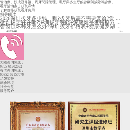
管治療、預成冠修複、乳牙間隙管理、乳牙與多生牙的診斷與拔除等診療。
看牙活动
点击获取详情
了解价格
获取看牙费用
相关阅读
2026深圳拔牙多少钱一颗?拔牙后需不需要复诊?爱 ...
微創拔牙好在哪?深圳拔牙幾錢+愛康健長者醫療券 ...
智齿顶坏邻牙怎么办?深圳拔牙价格表+爱康健罗湖 ...
相关医师推荐
More+
大陆咨询热线：
0755-61302632
香港咨询热线：
00852-62157070
品牌荣誉
就诊环境
社会公益
服务客户