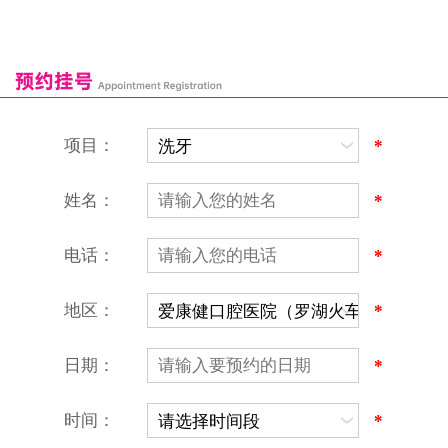
深圳湾口岸
深圳爱康健口腔医院
康辉口腔门诊部
富康口腔门诊部
恒洁口腔门诊部
恒乐口腔诊所
富港口腔诊所
项目：
*
姓名：
*
电话：
*
地区：
*
深圳爱康健口腔医院
地址：深圳市罗湖区建设路罗湖火车站大楼C区1-2楼北侧、4-8楼
营业时间：9:00-18:00
日期：
*
（节假日照常上班）
香港电话：00852-62157070
深圳电话：0755-61302632
时间：
*
微信线上预约：aikangjian1995
微信小程序：爱康健齿科
爱康健官方网站：www.ckj100.com