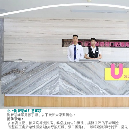
北上剝智慧齒注意事項
剝智慧齒畢竟係手術，以下幾點大家要留心：
術前須知：
·如有高血壓、糖尿病等慢性病，務必提前告知醫生，讓醫生評估手術風險
·智慧齒正處於急性腫痛期(如牙齦紅腫、張口困難)，一般唔建議即時剝牙，需先