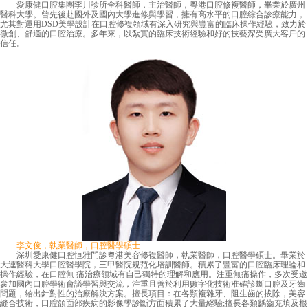
愛康健口腔集團李川診所全科醫師，主治醫師，粵港口腔修複醫師，畢業於廣州
醫科大學。曾先後赴國外及國內大學進修與學習，擁有高水平的口腔綜合診療能力，
尤其對運用DSD美學設計在口腔修複領域有深入研究與豐富的臨床操作經驗，致力於
微創、舒適的口腔治療。多年來，以紮實的臨床技術經驗和好的技藝深受廣大客戶的
信任。
李文俊，執業醫師，口腔醫學碩士
深圳愛康健口腔恒雅門診粵港美容修複醫師，執業醫師，口腔醫學碩士。畢業於
大連醫科大學口腔醫學院，三甲醫院規范化培訓醫師。積累了豐富的口腔臨床理論和
操作經驗，在口腔無 痛治療領域有自己獨特的理解和應用。注重無痛操作，多次受邀
參加國內口腔學術會議學習與交流，注重且善於利用數字化技術准確診斷口腔及牙齒
問題，給出針對性的治療解決方案。擅長項目：在各類複雜牙、阻生齒的拔除，美容
縫合技術，口腔頜面部疾病的影像學診斷方面積累了大量經驗;擅長各類齲齒充填及根