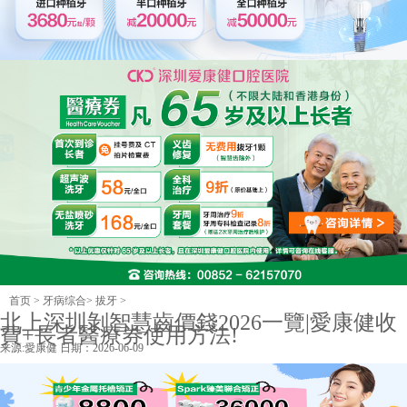
首页
>
牙病综合
>
拔牙
>
北上深圳剝智慧齒價錢2026一覽|愛康健收
費+長者醫療券使用方法!
来源:
愛康健
日期：2026-06-09