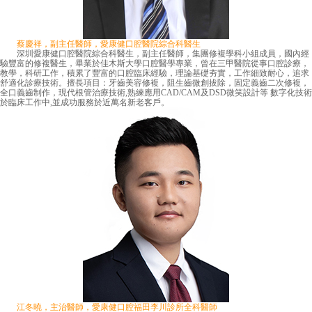
蔡慶祥，副主任醫師，愛康健口腔醫院綜合科醫生
深圳愛康健口腔醫院綜合科醫生，副主任醫師，集團修複學科小組成員，國內經
驗豐富的修複醫生，畢業於佳木斯大學口腔醫學專業，曾在三甲醫院從事口腔診療，
教學，科研工作，積累了豐富的口腔臨床經驗，理論基礎夯實，工作細致耐心，追求
舒適化診療技術。擅長項目：牙齒美容修複，阻生齒微創拔除，固定義齒二次修複，
全口義齒制作，現代根管治療技術,熟練應用CAD/CAM及DSD微笑設計等 數字化技術
於臨床工作中,並成功服務於近萬名新老客戶。
江冬曉，主治醫師，愛康健口腔福田李川診所全科醫師