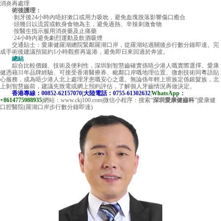
消炎再處理
術後護理：
·剝牙後24小時內唔好漱口或用力吸吮，避免血塊脫落影響傷口癒合
·頭幾日以流質或軟身食物為主，避免過熱、辛辣刺激食物
·按醫生指示服用消炎藥及止痛藥
·24小時內避免劇烈運動及飲酒吸煙
交通貼士：愛康健羅湖總院緊鄰羅湖口岸，從羅湖站過關後步行數分鐘即達。完
成手術後建議預留約1小時觀察再返港，避免即日來回過於奔波。
總結
綜合比較價錢、技術及便利性，深圳剝智慧齒確實係唔少港人嘅實際選擇。愛康
健憑藉31年品牌經驗、可接受香港醫療券、毗鄰口岸嘅地理位置、微創技術同粵語貼
心服務，成為唔少港人北上處理牙患嘅安心之選。無論係年輕上班族定係銀髮族，北
上剝智慧齒前，建議先致電或網上預約評估，了解個人牙齒情況再做決定。
香港專線：00852-62157070|大陸電話：0755-61302632
|
WhatsApp：
+8614775988935
|網站：www.ckj100.com|微信小程序：搜索“
深圳愛康健齒科
”|愛康健
口腔醫院(羅湖口岸步行數分鐘即達)