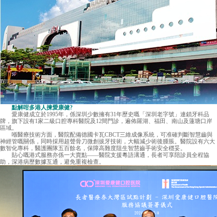
點解咁多港人揀愛康健?
愛康健
成立於1995年，係深圳少數擁有31年歷史嘅「深圳老字號」連鎖牙科品
牌，旗下設有1家二級口腔專科醫院及12間門診，遍佈羅湖、福田、南山及蓮塘口岸
區域。
喺醫療技術方面，醫院配備德國卡瓦CBCT三維成像系統，可准確判斷智慧齒與
神經管嘅關係，同時採用超聲骨刀微創拔牙技術，大幅減少術後腫脹。醫院設有六大
數智化專科，醫護團隊五百餘名，保障高難度阻生智慧齒手術安全穩妥。
貼心嘅港式服務亦係一大賣點——醫院支援粵語溝通，長者可享陪診員全程協
助，深港病歷數據互通，避免重複檢查。