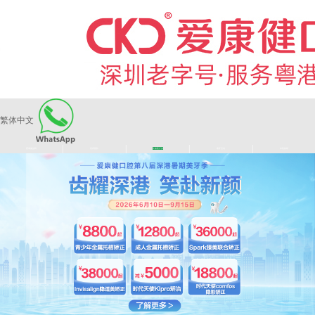
繁体中文
|
|
|
|
爱康健品牌
医师团队
长者医疗券
看牙活动
来院路线