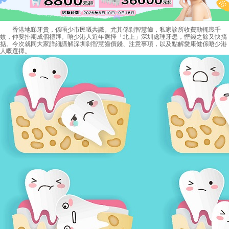
香港地睇牙貴，係唔少市民嘅共識。尤其係剝智慧齒，私家診所收費動輒幾千
蚊，仲要排期成個禮拜。唔少港人近年選擇「北上」深圳處理牙患，慳錢之餘又快搞
掂。今次就同大家詳細講解
深圳剝智慧齒價錢
、注意事項，以及點解愛康健係唔少港
人嘅選擇。