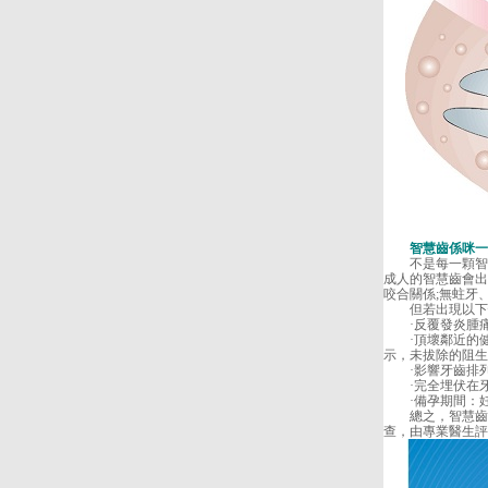
智慧齒係咪一
不是每一顆智慧齒
成人的智慧齒會出
咬合關係;無蛀牙
但若出現以下情
·反覆發炎腫痛
·頂壞鄰近的健康
示，未拔除的阻生
·影響牙齒排列
·完全埋伏在牙
·備孕期間：妊
總之，智慧齒「
查，由專業醫生評