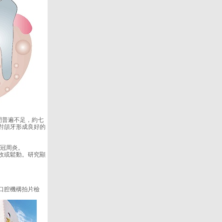
間普遍不足，約七
對頜牙形成良好的
冠周炎。
收或鬆動。研究顯
口腔機構拍片檢