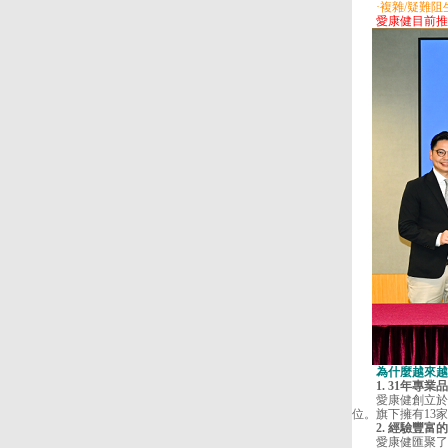
·複雜/疑難阻生智
愛康健目前推出拔
為什麼越來越多
1. 31年專業
愛康健
創立於
位。旗下擁有13
2. 經驗豐富的
愛康健匯聚了數