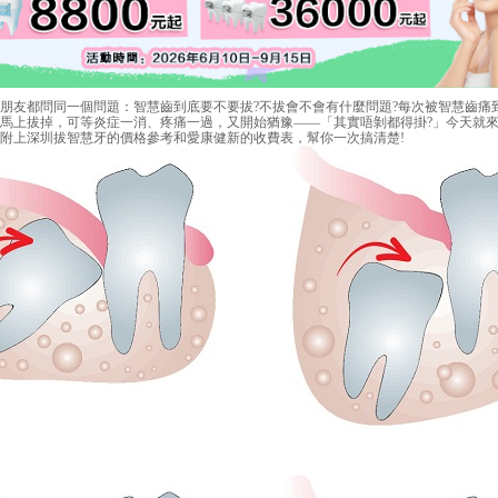
友都問同一個問題：智慧齒到底要不要拔?不拔會不會有什麼問題?每次被智慧齒痛
馬上拔掉，可等炎症一消、疼痛一過，又開始猶豫——「其實唔剝都得掛?」今天就
附上深圳拔智慧牙的價格參考和愛康健新的收費表，幫你一次搞清楚!