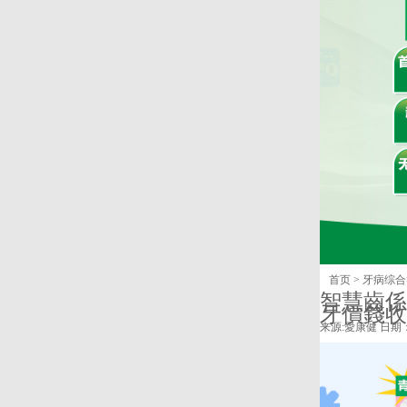
首页
>
牙病综合
智慧齒係
牙價錢收
来源:
愛康健
日期：2