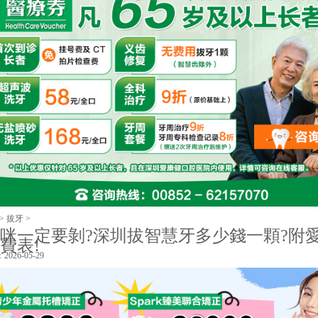
>
拔牙
>
咪一定要剝?深圳拔智慧牙多少錢一顆?附
費表!
026-05-29