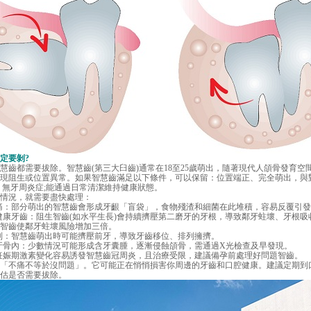
定要剝?
都需要拔除。智慧齒(第三大臼齒)通常在18至25歲萌出，隨著現代人頜骨發育空
現阻生或位置異常。如果智慧齒滿足以下條件，可以保留：位置端正、完全萌出，與
、無牙周炎症;能通過日常清潔維持健康狀態。
況，就需要盡快處理：
：部分萌出的智慧齒會形成牙齦「盲袋」，食物殘渣和細菌在此堆積，容易反覆引發
牙齒：阻生智齒(如水平生長)會持續擠壓第二磨牙的牙根，導致鄰牙蛀壞、牙根吸
智齒使鄰牙蛀壞風險增加三倍。
：智慧齒萌出時可能擠壓前牙，導致牙齒移位、排列擁擠。
骨內：少數情況可能形成含牙囊腫，逐漸侵蝕頜骨，需通過X光檢查及早發現。
娠期激素變化容易誘發智慧齒冠周炎，且治療受限，建議備孕前處理好問題智齒。
不痛不等於沒問題」。它可能正在悄悄損害你周邊的牙齒和口腔健康。建議定期到
估是否需要拔除。