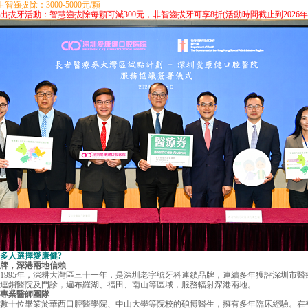
齒拔除：3000-5000元/顆
牙活動：智慧齒拔除每顆可減300元，非智齒拔牙可享8折(活動時間截止到2026年8
人選擇愛康健?
品牌，深港兩地信賴
1995年，深耕大灣區三十一年，是深圳老字號牙科連鎖品牌，連續多年獲評深圳市醫
家連鎖醫院及門診，遍布羅湖、福田、南山等區域，服務輻射深港兩地。
專業醫師團隊
十位畢業於華西口腔醫學院、中山大學等院校的碩博醫生，擁有多年臨床經驗。在