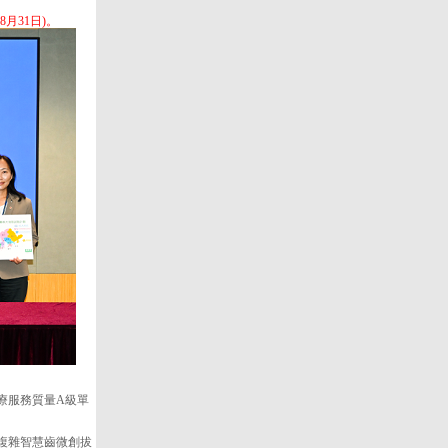
月31日)。
療服務質量A級單
複雜智慧齒微創拔