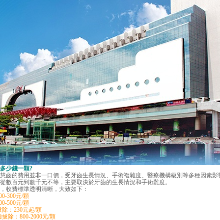
多少錢一顆
?
齒的費用並非一口價，受牙齒生長情況、手術複雜度、醫療機構級別等多種因素影
從數百元到數千元不等，主要取決於牙齒的生長情況和手術難度。
收費標準透明清晰，大致如下：
-300元/顆
-500元/顆
：230元起/顆
：800-2000元/顆