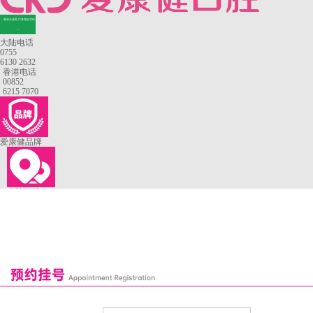
—香港长者医疗券指定牙科
—
大陆电话
0755
6130 2632
香港电话
00852
6215 7070
爱康健品牌
来院路线
罗湖口岸
福田口岸
深圳湾口岸
深圳爱康健口腔医院
康辉口腔门诊部
富康口腔门诊部
恒洁口腔门诊部
恒乐口腔诊所
富港口腔诊所