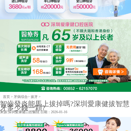
首页
>
牙病综合
>
拔牙
>
智齒發炎能馬上拔掉嗎?深圳愛康健拔智慧
牙多少錢一顆?
来源:
深圳愛康健口腔醫院
日期：2026-01-16