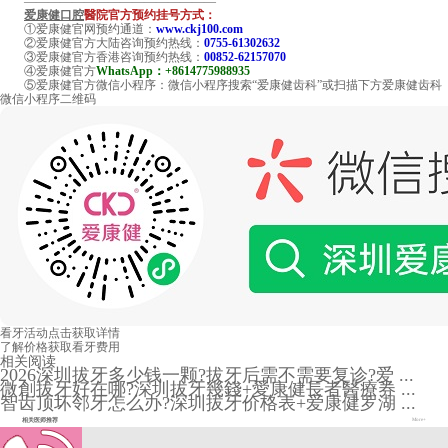
————————————————
爱康健口腔
醫院官方预约挂号方式：
①爱康健官网预约通道：
www.ckj100.com
②爱康健官方大陆咨询预约热线：
0755-61302632
③爱康健官方香港咨询预约热线：
00852-62157070
④爱康健官方
WhatsApp：+8614775988935
⑤爱康健官方微信小程序：微信小程序搜索“爱康健齿科”或扫描下方爱康健齿科
微信小程序二维码
看牙活动
点击获取详情
了解价格
获取看牙费用
相关阅读
2026深圳拔牙多少钱一颗?拔牙后需不需要复诊?爱 ...
微創拔牙好在哪?深圳拔牙幾錢+愛康健長者醫療券 ...
智齿顶坏邻牙怎么办?深圳拔牙价格表+爱康健罗湖 ...
相关医师推荐
More+