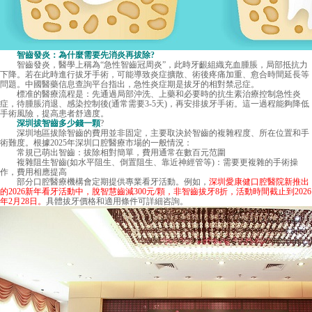
智齒發炎：為什麼需要先消炎再拔除?
智齒發炎，醫學上稱為“急性智齒冠周炎”，此時牙齦組織充血腫脹，局部抵抗力
下降。若在此時進行拔牙手術，可能導致炎症擴散、術後疼痛加重、愈合時間延長等
問題。中國醫藥信息查詢平台指出，急性炎症期是拔牙的相對禁忌症。
標准的醫療流程是：先通過局部沖洗、上藥和必要時的抗生素治療控制急性炎
症，待腫脹消退、感染控制後(通常需要3-5天)，再安排拔牙手術。這一過程能夠降低
手術風險，提高患者舒適度。
深圳拔智齒多少錢一顆
?
深圳地區拔除智齒的費用並非固定，主要取決於智齒的複雜程度、所在位置和手
術難度。根據2025年深圳口腔醫療市場的一般情況：
常規已萌出智齒：拔除相對簡單，費用通常在數百元范圍
複雜阻生智齒(如水平阻生、倒置阻生、靠近神經管等)：需要更複雜的手術操
作，費用相應提高
部分口腔醫療機構會定期提供專業看牙活動。例如，
深圳愛康健口腔醫院新推出
的2026新年看牙活動中，脫智慧齒減300元/顆，非智齒拔牙8折，活動時間截止到2026
年2月28日。
具體拔牙價格和適用條件可詳細咨詢。