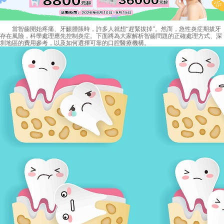
當智齒開始疼痛、牙齦腫脹時，許多人就想“趕緊拔掉”。然而，急性炎症期拔牙
存在風險，科學處理應先控制炎症。下面將為大家解析智齒問題的正確處理方式、深
圳地區的費用參考，以及如何選擇可靠的口腔醫療機構。