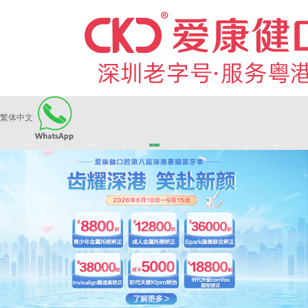
繁体中文
|
|
|
|
爱康健品牌
医师团队
长者医疗券
看牙活动
来院路线