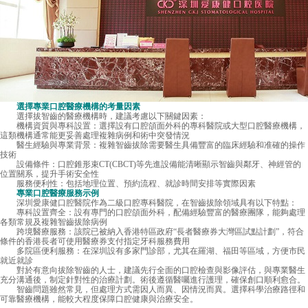
選擇專業口腔醫療機構的考量因素
選擇拔智齒的醫療機構時，建議考慮以下關鍵因素：
機構資質與專科設置：選擇設有口腔頜面外科的專科醫院或大型口腔醫療機構，
這類機構通常能更妥善處理複雜病例和術中突發情況
醫生經驗與專業背景：複雜智齒拔除需要醫生具備豐富的臨床經驗和准確的操作
技術
設備條件：口腔錐形束CT(CBCT)等先進設備能清晰顯示智齒與鄰牙、神經管的
位置關系，提升手術安全性
服務便利性：包括地理位置、預約流程、就診時間安排等實際因素
專業口腔醫療服務示例
深圳愛康健口腔醫院
作為二級口腔專科醫院，在智齒拔除領域具有以下特點：
專科設置齊全：設有專門的口腔頜面外科，配備經驗豐富的醫療團隊，能夠處理
各類常規及複雜智齒拔除病例
跨境醫療服務：該院已被納入香港特區政府“長者醫療券大灣區試點計劃”，符合
條件的香港長者可使用醫療券支付指定牙科服務費用
多院區便利服務：在深圳設有多家門診部，尤其在羅湖、福田等區域，方便市民
就近就診
對於有意向拔除智齒的人士，建議先行全面的口腔檢查與影像評估，與專業醫生
充分溝通後，制定針對性的治療計劃。術後遵循醫囑進行護理，確保創口順利愈合。
智齒問題雖然常見，但處理方式需因人而異、因情況而異。選擇科學治療路徑和
可靠醫療機構，能較大程度保障口腔健康與治療安全。