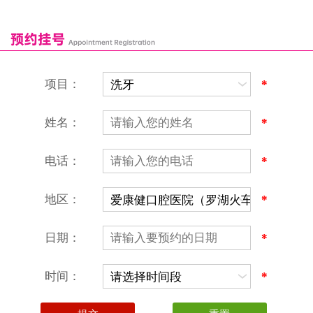
康辉口腔门诊部
富康口腔门诊部
恒洁口腔门诊部
恒乐口腔诊所
富港口腔诊所
项目：
*
姓名：
*
电话：
*
地区：
*
深圳爱康健口腔医院
地址：深圳市罗湖区建设路罗湖火车站大楼C区1-2楼北侧、4-8楼
营业时间：9:00-18:00
日期：
*
（节假日照常上班）
香港电话：00852-62157070
深圳电话：0755-61302632
时间：
*
微信线上预约：aikangjian1995
微信小程序：爱康健齿科
爱康健官方网站：www.ckj100.com
本网站信息仅供参考，不作为诊疗及医疗根据