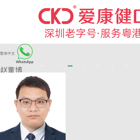
繁体中文
|
|
|
|
爱康健品牌
医师团队
长者医疗券
看牙活动
来院路线
赵董博