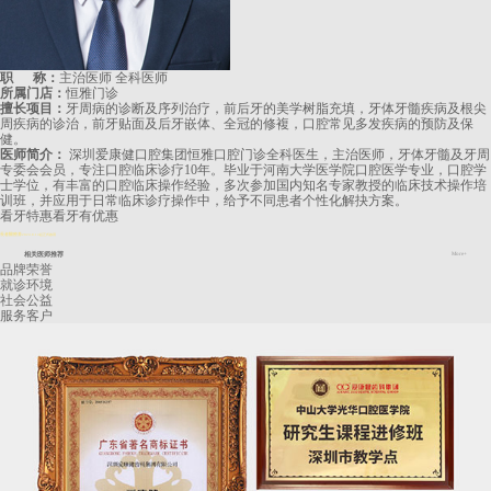
职 称：
主治医师 全科医师
所属门店：
恒雅门诊
擅长项目：
牙周病的诊断及序列治疗，前后牙的美学树脂充填，牙体牙髓疾病及根尖
周疾病的诊治，前牙贴面及后牙嵌体、全冠的修複，口腔常见多发疾病的预防及保
健。
医师简介：
深圳爱康健口腔集团恒雅口腔门诊全科医生，主治医师，牙体牙髓及牙周
专委会会员，专注口腔临床诊疗10年。毕业于河南大学医学院口腔医学专业，口腔学
士学位，有丰富的口腔临床操作经验，多次参加国内知名专家教授的临床技术操作培
训班，并应用于日常临床诊疗操作中，给予不同患者个性化解抉方案。
看牙特惠
看牙有优惠
長者醫療券
2024.8.14起正式啟用
相关医师推荐
More+
品牌荣誉
就诊环境
社会公益
服务客户