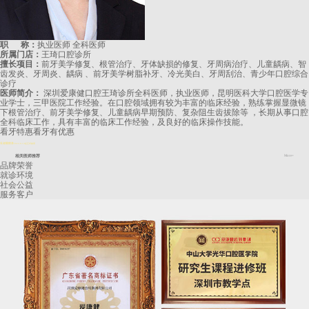
职 称：
执业医师 全科医师
所属门店：
王琦口腔诊所
擅长项目：
前牙美学修复、根管治疗、牙体缺损的修复、牙周病治疗、儿童龋病、智
齿发炎、牙周炎、龋病 、前牙美学树脂补牙、冷光美白、牙周刮治、青少年口腔综合
诊疗
医师简介：
深圳爱康健口腔王琦诊所全科医师，执业医师，昆明医科大学口腔医学专
业学士，三甲医院工作经验。在口腔领域拥有较为丰富的临床经验，熟练掌握显微镜
下根管治疗、前牙美学修复、儿童龋病早期预防、复杂阻生齿拔除等 ，长期从事口腔
全科临床工作，具有丰富的临床工作经验，及良好的临床操作技能。
看牙特惠
看牙有优惠
長者醫療券
2024.8.14起正式啟用
相关医师推荐
More+
品牌荣誉
就诊环境
社会公益
服务客户