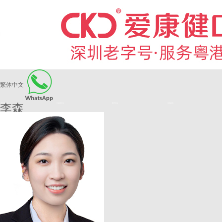
繁体中文
李森
希玛爱康健
长者医疗券
看牙活动
来院路线