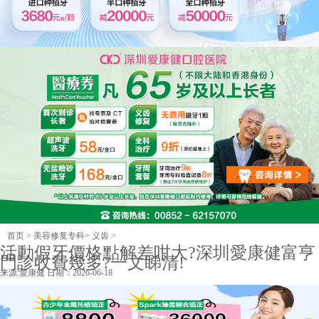
首页
>
美容修复专科
>
义齿
>
活動假牙價格點解差咁大?深圳愛康健富亨
門診收費幾多?一文睇清!
来源:
愛康健
日期：2026-06-18