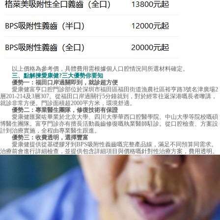
以上價格為參考價，具體費用需根據個人口腔情況同所選材料確定。
三、點解揀愛康健?三大優勢你要知
優勢一：福田口岸過關即到，就診超方便
愛康健富亨口腔門診部位於深圳市福田區福田街道漁農社區裕亨路3號名津廣場2
層201-214及3層307。從福田口岸過關行5分鐘就到，對於經常往返深港嘅長者嚟講，
就診非常方便。門診面積超2000平方米，環境舒適。
優勢二：專業醫生團隊，修復技術有保證
愛康健匯聚咗畢業於北京大學、四川大學華西口腔醫學院、中山大學等院校嘅碩
博醫生團隊。富亨門診亦有擅長活動義齒修復嘅執業醫師駐診。從口腔檢查、方案設
計到治療實施，全程由專業醫生跟進。
優勢三：收費透明，選擇豐富
愛康健提供從基礎膠牙到BPS吸附性義齒嘅完整產品線，滿足不同預算同需求。
治療前會進行詳細檢查，並提供包含詳細項目與價格嘅針對性治療方案，費用透明。