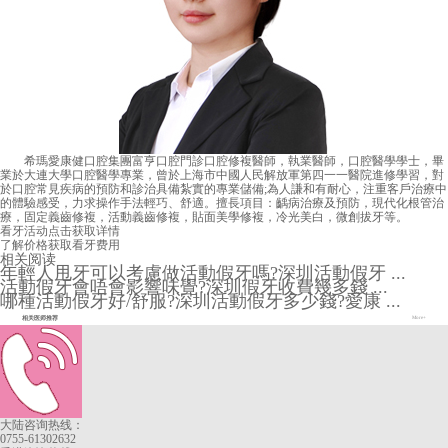
希瑪愛康健口腔集團富亨口腔門診口腔修複醫師，執業醫師，口腔醫學學士，畢
業於大連大學口腔醫學專業，曾於上海市中國人民解放軍第四一一醫院進修學習，對
於口腔常見疾病的預防和診治具備紮實的專業儲備;為人謙和有耐心，注重客戶治療中
的體驗感受，力求操作手法輕巧、舒適。擅長項目：齲病治療及預防，現代化根管治
療，固定義齒修複，活動義齒修複，貼面美學修複，冷光美白，微創拔牙等。
看牙活动
点击获取详情
了解价格
获取看牙费用
相关阅读
年輕人甩牙可以考慮做活動假牙嗎?深圳活動假牙 ...
活動假牙會唔會影響味覺?深圳假牙收費幾多錢 ...
哪種活動假牙好/舒服?深圳活動假牙多少錢?愛康 ...
相关医师推荐
More+
大陆咨询热线：
0755-61302632