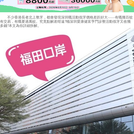
不少香港長者北上整牙，都會發現深圳嘅活動假牙價格差距好大——有嘅幾百蚊
有交易，有嘅要過萬蚊。究竟點解差咁遠?喺深圳
愛康健
富亨門診整活動假牙又收幾
多錢?本文為你詳細拆解。