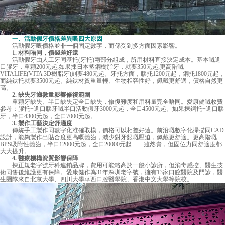
一、活動假牙價格差異嘅四大原因
活動假牙嘅價格並非一個固定數字，而係受到多方面因素影響。
1. 材料唔同，價錢差好遠
活動假牙由人工牙同基托(牙托)兩部分組成，所用材料直接決定成本。基本嘅進
口膠牙，單顆200元起;如果揀日本塑鋼樹脂牙，就要350元起;更高階嘅
VITALIFE(VITA 3D樹脂牙)則要480元起。牙托方面，膠托1200元起，鋼托1800元起，
而純鈦托就要3500元起。純鈦材質重量輕、生物相容性好，佩戴更舒適，價格自然更
高。
2. 缺失牙齒數量影響修復範圍
單顆牙缺失、半口缺失定全口缺失，修復難度和用料量完全唔同。愛康健嘅收費
參考：膠托+進口膠牙嘅半口活動假牙3000元起，全口4500元起。如果揀鋼托+進口膠
牙，半口4300元起，全口7000元起。
3. 製作工藝決定舒適度
傳統手工製作同數字化准確取模，價格可以相差好遠。前沿嘅數字化掃描同CAD
設計，能夠製作出貼合度更高嘅義齒，減少對牙齦嘅壓迫，佩戴更舒適。更高階嘅
BPS吸附性義齒，半口12000元起，全口20000元起——雖然貴，但固位力同舒適度都
大大提升。
4. 醫療機構資質影響保障
揀正規老字號牙科連鎖品牌，費用可能略高於一般小診所，但消毒感控、醫生技
術同售後維護更有保障。愛康健作為31年深圳老字號，擁有13家口腔醫院及門診，醫
生團隊來自北京大學、四川大學華西口腔醫學院、香港中文大學等院校。