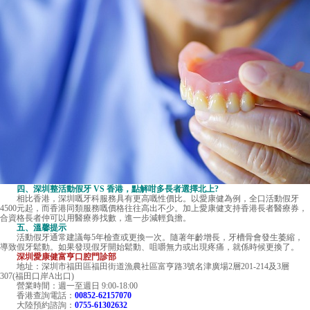
四、深圳整活動假牙 VS 香港，點解咁多長者選擇北上?
相比香港，深圳嘅牙科服務具有更高嘅性價比。以愛康健為例，全口活動假牙
4500元起，而香港同類服務嘅價格往往高出不少。加上愛康健支持香港長者醫療券，
合資格長者仲可以用醫療券找數，進一步減輕負擔。
五、溫馨提示
活動假牙通常建議每5年檢查或更換一次。隨著年齡增長，牙槽骨會發生萎縮，
導致假牙鬆動。如果發現假牙開始鬆動、咀嚼無力或出現疼痛，就係時候更換了。
深圳愛康健富亨口腔門診部
地址：深圳市福田區福田街道漁農社區富亨路3號名津廣場2層201-214及3層
307(福田口岸A出口)
營業時間：週一至週日 9:00-18:00
香港查詢電話：
00852-62157070
大陸預約諮詢：
0755-61302632