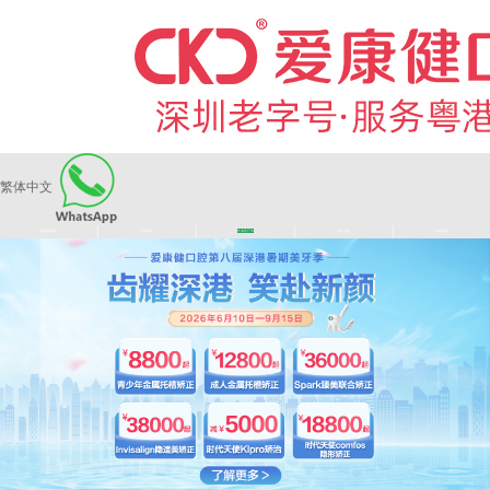
繁体中文
|
|
|
|
爱康健品牌
医师团队
长者医疗券
看牙活动
来院路线