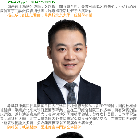
WhatsApp：+8614775988935
如果你正為缺牙煩惱，又想揾一間收費合理、專業可靠嘅牙科機構，不妨預約愛
康健富亨門診做個詳細檢查，睇嚇邊種活動假牙方案啱你!
楊志成，副主任醫師，畢業於北京大學口腔醫學專業
希瑪愛康健口腔集團富亨口腔門診口腔種植修複醫師，副主任醫師，國內種植修
複醫師，畢業於北京大學口腔醫學專業，並在三甲綜合醫院工作多年，擁有紮實的臨
床經驗。以舒適治療為理念，專注深耕牙周種植學領域，曾多次赴美國、日本學習深
造，與紐約大學、北京大學等國內外資深專家保持良好的學術交流，在專業口腔雜志
上發表學術論文多篇，多次榮獲廣東省民營病例大賽金獎。
陳楊盟，執業醫師，愛康健富亨門診全科醫師