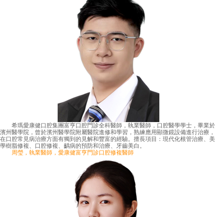
希瑪愛康健口腔集團富亨口腔門診全科醫師，執業醫師，口腔醫學學士，畢業於
濱州醫學院，曾於濱州醫學院附屬醫院進修和學習，熟練應用顯微鏡設備進行治療，
在口腔常見病治療方面有獨到的見解和豐富的經驗。擅長項目：現代化根管治療、美
學樹脂修複、口腔修複、齲病的預防和治療、牙齒美白。
周瑩，執業醫師，愛康健富亨門診口腔修複醫師