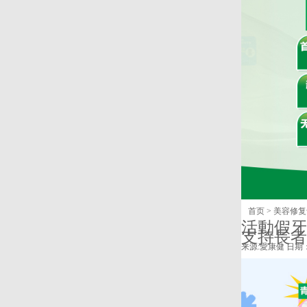
首页
>
美容修复
活動假牙
支持長者
来源:
愛康健
日期：2