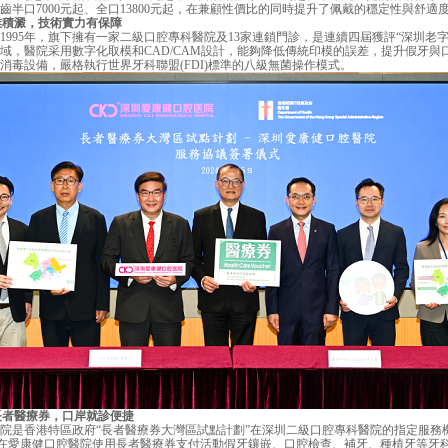
齒半口7000元起、全口13800元起，在兼顧性價比的同時提升了佩戴的穩定性與舒適
業積澱，技術實力有保障
1995年，旗下擁有一家二級口腔專科醫院及13家連鎖門診，是連續四屆獲評“深圳老
域，醫院采用數字化取模和CAD/CAM設計，能夠降低傳統印模的誤差，提升假牙與
消毒設備，嚴格執行世界牙科聯盟(FDI)標準的八級無菌操作模式。
長者醫療券，口岸就診便捷
是香港特區政府“長者醫療券大灣區試點計劃”在深圳二級口腔專科醫院的指定服務
)可在愛康健口腔醫院使用長者醫療券支付活動假牙鑲嵌、口腔檢查、補牙、種植牙等牙