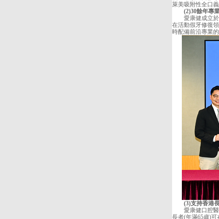
萊美吸附性全口義
(2)30餘年專
愛康健
成立於
在活動假牙修復領
時配備前沿專業的
(3)支持香港
愛康健口腔醫院
長者(年滿65歲