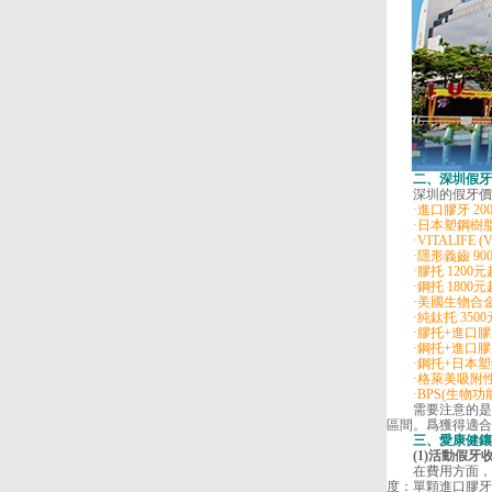
二、
深圳假牙
深圳的假牙價格
·進口膠牙 200
·日本塑鋼樹脂牙
·VITALIFE (V
·隱形義齒 900
·膠托 1200元
·鋼托 1800元
·美國生物合金(Vita
·純鈦托 3500
·膠托+進口膠牙 
·鋼托+進口膠牙 
·鋼托+日本塑鋼樹
·格萊美吸附性全口
·BPS(生物功能性
需要注意的是，
區間。爲獲得適合
三、愛康健鑲活
(1)活動假牙
在費用方面，深
度：單顆進口膠牙2