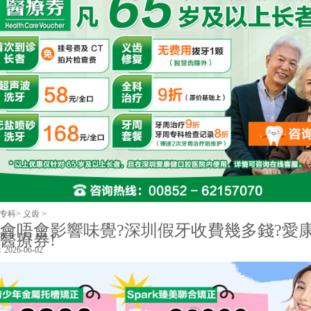
专科
>
义齿
>
會唔會影響味覺?深圳假牙收費幾多錢?愛
醫療券!
026-06-02