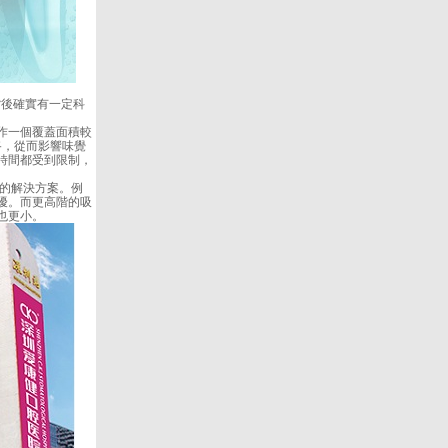
後確實有一定科
作一個覆蓋面積較
路，從而影響味覺
時間都受到限制，
的解決方案。例
擾。而更高階的吸
也更小。