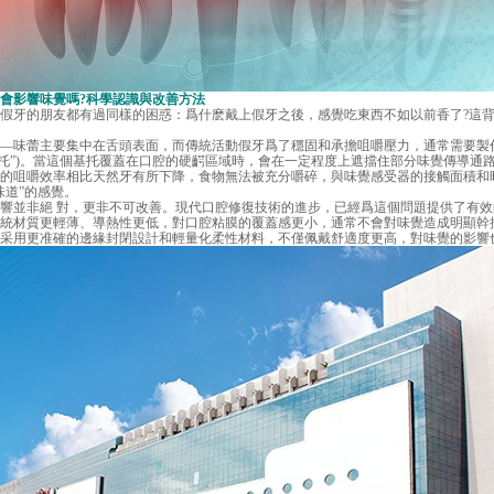
影響味覺嗎?科學認識與改善方法
牙的朋友都有過同樣的困惑：爲什麽戴上假牙之後，感覺吃東西不如以前香了?這背
味蕾主要集中在舌頭表面，而傳統活動假牙爲了穩固和承擔咀嚼壓力，通常需要製
牙托”)。當這個基托覆蓋在口腔的硬齶區域時，會在一定程度上遮擋住部分味覺傳導通
的咀嚼效率相比天然牙有所下降，食物無法被充分嚼碎，與味覺感受器的接觸面積和
味道”的感覺。
並非絕 對，更非不可改善。現代口腔修復技術的進步，已經爲這個問題提供了有效
統材質更輕薄、導熱性更低，對口腔粘膜的覆蓋感更小，通常不會對味覺造成明顯幹
則采用更准確的邊緣封閉設計和輕量化柔性材料，不僅佩戴舒適度更高，對味覺的影響