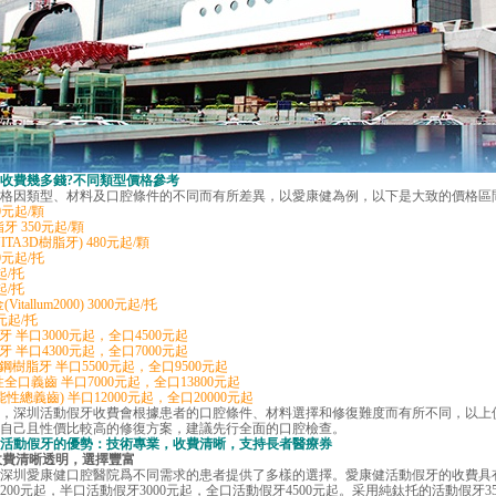
收費
幾多錢?不同類型價格參考
因類型、材料及口腔條件的不同而有所差異，以愛康健為例，以下是大致的價格區
元起/顆
 350元起/顆
ITA3D樹脂牙) 480元起/顆
元起/托
起/托
起/托
llum2000) 3000元起/托
元起/托
半口3000元起，全口4500元起
半口4300元起，全口7000元起
脂牙 半口5500元起，全口9500元起
義齒 半口7000元起，全口13800元起
總義齒) 半口12000元起，全口20000元起
深圳活動假牙收費會根據患者的口腔條件、材料選擇和修復難度而有所不同，以上
自己且性價比較高的修復方案，建議先行全面的口腔檢查。
動假牙的優勢：技術專業，收費清晰，支持長者醫療券
收費清晰透明，選擇豐富
圳愛康健口腔醫院爲不同需求的患者提供了多樣的選擇。愛康健活動假牙的收費具
00元起，半口活動假牙3000元起，全口活動假牙4500元起。采用純鈦托的活動假牙35