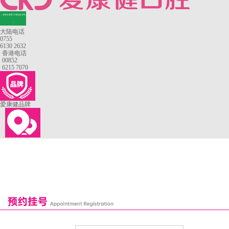
—香港长者医疗券指定牙科
—
大陆电话
0755
6130 2632
香港电话
00852
6215 7070
爱康健品牌
来院路线
罗湖口岸
福田口岸
深圳湾口岸
深圳爱康健口腔医院
康辉口腔门诊部
富康口腔门诊部
恒洁口腔门诊部
恒乐口腔诊所
富港口腔诊所