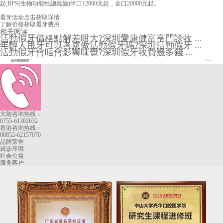
起;BPS(生物功能性總義齒)半口12000元起，全口20000元起。
看牙活动
点击获取详情
了解价格
获取看牙费用
相关阅读
活動假牙價格點解差咁大?深圳愛康健富亨門診收 ...
年輕人甩牙可以考慮做活動假牙嗎?深圳活動假牙 ...
活動假牙會唔會影響味覺?深圳假牙收費幾多錢 ...
相关医师推荐
More+
大陆咨询热线：
0755-61302632
香港咨询热线：
00852-62157070
品牌荣誉
就诊环境
社会公益
服务客户