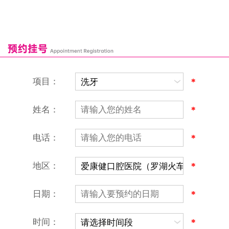
福田口岸
深圳湾口岸
深圳爱康健口腔医院
康辉口腔门诊部
富康口腔门诊部
恒洁口腔门诊部
恒乐口腔诊所
富港口腔诊所
项目：
*
姓名：
*
电话：
*
地区：
*
深圳爱康健口腔医院
地址：深圳市罗湖区建设路罗湖火车站大楼C区1-2楼北侧、4-8楼
营业时间：9:00-18:00
日期：
*
（节假日照常上班）
香港电话：00852-62157070
深圳电话：0755-61302632
时间：
*
微信线上预约：aikangjian1995
微信小程序：爱康健齿科