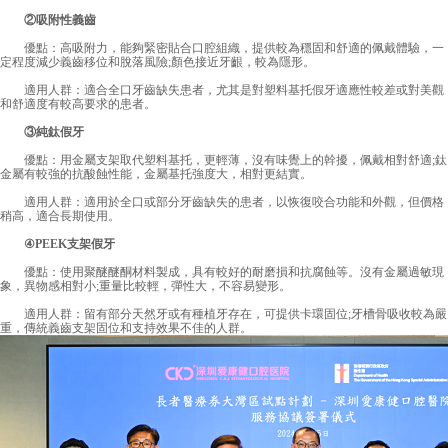
②吸附性義齒
優點：高吸附力，能夠緊密貼合口腔組織，提供較為穩固和舒適的佩戴體驗，一
定程度減少義齒移位和脫落風險;顏色接近牙齦，較為隱形。
適用人群：適合全口牙齒缺失患者，尤其是對塑料基托假牙適應性較差或對美觀
和舒適度有較高要求的患者。
③純鈦假牙
優點：用金屬支架取代塑料基托，更輕薄，沒有味覺上的幹擾，佩戴相對舒適;鈦
金屬有較強的抗酸蝕性能，金屬基托強度大，相對更結實。
適用人群：適用於全口或部分牙齒缺失的患者，以恢復咬合功能和外觀，但價格
稍高，適合長期使用。
④PEEK支架假牙
優點：使用聚醚醚酮材料製成，具有較好的耐磨損和抗腐蝕等。沒有金屬過敏現
象，異物感相對小;重量比較輕，彈性大，不容易變形。
適用人群：留有部分天然牙或有種植牙存在，可提供卡環固位;牙槽骨吸收較為嚴
重，傳統義齒支架固位和支持效果不佳的人群。