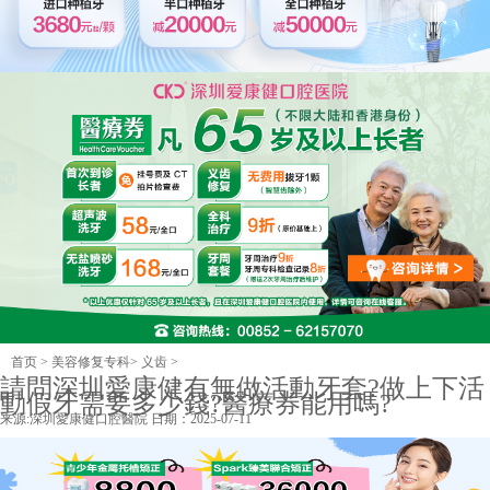
首页
>
美容修复专科
>
义齿
>
請問深圳愛康健有無做活動牙套?做上下活
動假牙需要多少錢?醫療券能用嗎?
来源:
深圳愛康健口腔醫院
日期：2025-07-11