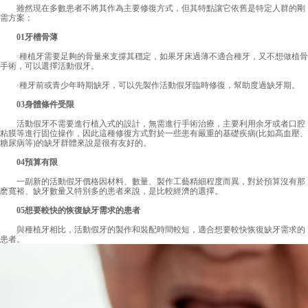
雖然現在多數患者不將其作為主要修復方式，但其特點讓它依舊是特定人群的剛
需方案：
01牙槽骨薄
·種植牙需要足夠的骨量來支撐其穩定，如果牙床過薄不適合種牙，又不想做植骨
手術，可以選擇活動假牙。
·種牙前或青少年時期缺牙，可以先製作活動假牙臨時修復，幫助度過缺牙期。
03身體條件受限
活動假牙不需要進行植入式的設計，無需進行手術治療，主要利用余牙或者口腔
粘膜等進行固位操作，因此這種修復方式對於一些患有嚴重的基礎疾病(比如高血壓、
糖尿病等)的缺牙群體來說是很有友好的。
04預算有限
一副新的活動假牙價格因材料、數量、製作工藝精細程度而異，對於預算沒有那
麽寬裕、缺牙數量又特別多的患者來說，是比較經濟的選擇。
05想要較快的恢復缺牙需求的患者
與種植牙相比，活動假牙的製作和裝配時間較短，適合想要較快恢復缺牙需求的
患者。