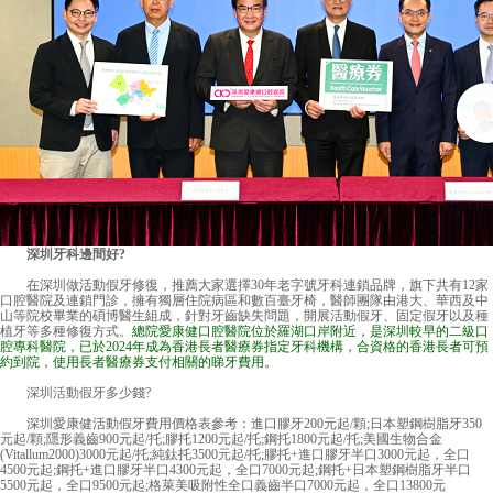
深圳牙科邊間好
?
在深圳做活動假牙修復，推薦大家選擇30年老字號牙科連鎖品牌，旗下共有12家
口腔醫院及連鎖門診，擁有獨層住院病區和數百臺牙椅，醫師團隊由港大、華西及中
山等院校畢業的碩博醫生組成，針對牙齒缺失問題，開展活動假牙、固定假牙以及種
植牙等多種修復方式。
總院
愛康健口腔醫院
位於羅湖口岸附近，是深圳較早的二級口
腔專科醫院，已於2024年成為香港長者醫療券指定牙科機構，合資格的香港長者可預
約到院，使用長者醫療券支付相關的睇牙費用。
深圳活動假牙多少錢
?
深圳愛康健活動假牙費用價格表參考：進口膠牙200元起/顆;日本塑鋼樹脂牙350
元起/顆;隱形義齒900元起/托;膠托1200元起/托;鋼托1800元起/托;美國生物合金
(Vitallum2000)3000元起/托;純鈦托3500元起/托;膠托+進口膠牙半口3000元起，全口
4500元起;鋼托+進口膠牙半口4300元起，全口7000元起;鋼托+日本塑鋼樹脂牙半口
5500元起，全口9500元起;格萊美吸附性全口義齒半口7000元起，全口13800元