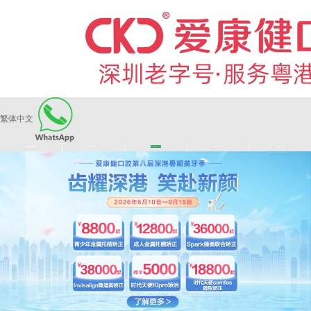
繁体中文
|
|
|
|
爱康健品牌
医师团队
长者医疗券
看牙活动
来院路线