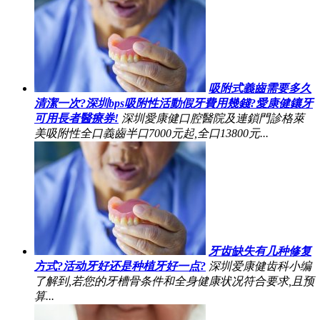
吸附式義齒需要多久
清潔一次?深圳bps吸附性活動假牙費用幾錢?愛康健鑲牙
可用長者醫療券!
深圳愛康健口腔醫院及連鎖門診格萊
美吸附性全口義齒半口7000元起,全口13800元...
牙齿缺失有几种修复
方式?活动牙好还是种植牙好一点?
深圳爱康健齿科小编
了解到,若您的牙槽骨条件和全身健康状况符合要求,且预
算...