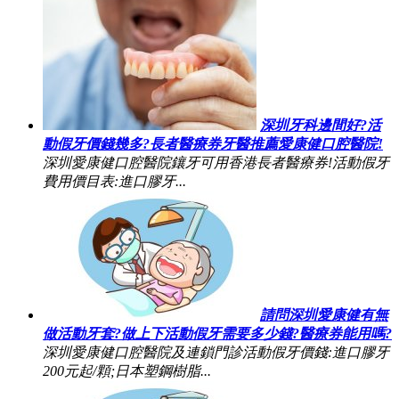
深圳牙科邊間好?活
動假牙價錢幾多?長者醫療券牙醫推薦愛康健口腔醫院!
深圳愛康健口腔醫院鑲牙可用香港長者醫療券!活動假牙
費用價目表:進口膠牙...
請問深圳愛康健有無
做活動牙套?做上下活動假牙需要多少錢?醫療券能用嗎?
深圳愛康健口腔醫院及連鎖門診活動假牙價錢:進口膠牙
200元起/顆;日本塑鋼樹脂...