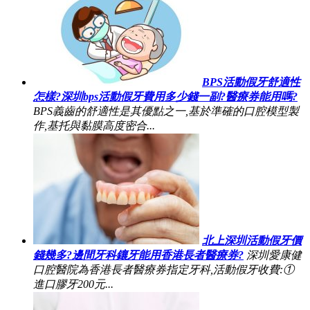
BPS活動假牙舒適性
怎樣?深圳bps活動假牙費用多少錢一副?醫療券能用嗎?
BPS義齒的舒適性是其優點之一,基於準確的口腔模型製
作,基托與黏膜高度密合...
北上深圳活動假牙價
錢幾多?邊間牙科鑲牙能用香港長者醫療券?
深圳愛康健
口腔醫院為香港長者醫療券指定牙科,活動假牙收費:①
進口膠牙200元...