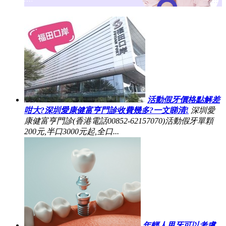
活動假牙價格點解差
咁大?深圳愛康健富亨門診收費幾多?一文睇清!
深圳愛
康健富亨門診(香港電話00852-62157070)活動假牙單顆
200元,半口3000元起,全口...
年輕人甩牙可以考慮