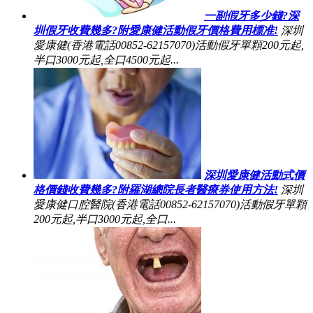
一副假牙多少錢?深
圳假牙收費幾多?附愛康健活動假牙價格費用標准!
深圳
愛康健(香港電話00852-62157070)活動假牙單顆200元起,
半口3000元起,全口4500元起...
深圳愛康健活動式價
格價錢收費幾多?附羅湖總院長者醫療券使用方法!
深圳
愛康健口腔醫院(香港電話00852-62157070)活動假牙單顆
200元起,半口3000元起,全口...