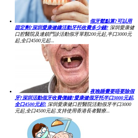
假牙鬆點算?可以用
固定劑?深圳愛康健鑲活動牙托收費多少錢?
深圳愛康健
口腔醫院及連鎖門診活動假牙單顆200元起,半口3000元
起,全口4500元起...
夜晚睡覺要唔要除假
牙?深圳活動假牙收費價錢?愛康健假牙托半口3000元起,
全口4500元起!
深圳愛康健口腔醫院活動假牙半口3000
元起,全口4500元起.支持使用香港長者醫療...