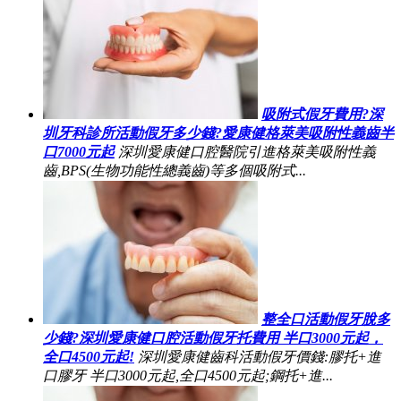
吸附式假牙費用?深
圳牙科診所活動假牙多少錢?愛康健格萊美吸附性義齒半
口7000元起
深圳愛康健口腔醫院引進格萊美吸附性義
齒,BPS(生物功能性總義齒)等多個吸附式...
整全口活動假牙脫多
少錢?深圳愛康健口腔活動假牙托費用 半口3000元起，
全口4500元起!
深圳愛康健齒科活動假牙價錢:膠托+進
口膠牙 半口3000元起,全口4500元起;鋼托+進...