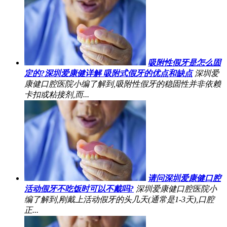
吸附性假牙是怎么固
定的?深圳爱康健详解 吸附式假牙的优点和缺点
深圳爱
康健口腔医院小编了解到,吸附性假牙的稳固性并非依赖
卡扣或粘接剂,而...
请问深圳爱康健口腔
活动假牙不吃饭时可以不戴吗?
深圳爱康健口腔医院小
编了解到,刚戴上活动假牙的头几天(通常是1-3天),口腔
正...