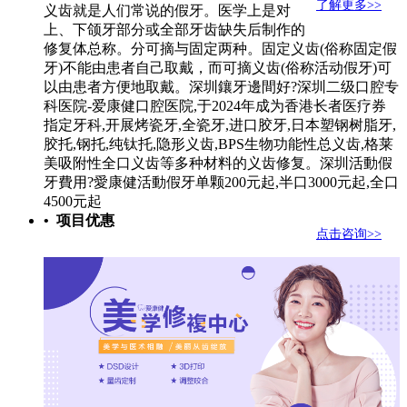
了解更多>>
义齿就是人们常说的假牙。医学上是对
上、下颌牙部分或全部牙齿缺失后制作的
修复体总称。分可摘与固定两种。固定义齿(俗称固定假
牙)不能由患者自己取戴，而可摘义齿(俗称活动假牙)可
以由患者方便地取戴。深圳鑲牙邊間好?深圳二级口腔专
科医院-爱康健口腔医院,于2024年成为香港长者医疗券
指定牙科,开展烤瓷牙,全瓷牙,进口胶牙,日本塑钢树脂牙,
胶托,钢托,纯钛托,隐形义齿,BPS生物功能性总义齿,格莱
美吸附性全口义齿等多种材料的义齿修复。深圳活動假
牙費用?愛康健活動假牙单颗200元起,半口3000元起,全口
4500元起
• 项目优惠
点击咨询>>