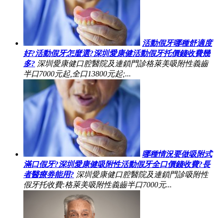
活動假牙哪種舒適度
好?活動假牙怎麼選?深圳愛康健活動假牙托價錢收費幾
多?
深圳愛康健口腔醫院及連鎖門診格萊美吸附性義齒
半口7000元起,全口13800元起;...
哪種情況要做吸附式
滿口假牙?深圳愛康健吸附性活動假牙全口價錢收費?長
者醫療券能用?
深圳愛康健口腔醫院及連鎖門診吸附性
假牙托收費:格萊美吸附性義齒半口7000元...