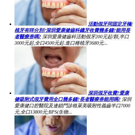
活動假牙同固定牙橋/
植牙有咩分別?深圳愛康健齒科鑲牙收費幾多錢?能用長
者醫療券嗎?
深圳愛康健齒科活動假牙200元起/顆,半口
3000元起,全口4500元起.進口種植牙3680元...
深圳假牙收費?愛康
健吸附式假牙費用全口幾多錢?長者醫療券能用嗎?
深圳
愛康健口腔醫院及連鎖門診格萊美吸附性義齒半口7000
元,全口13800元;BPS(生物...