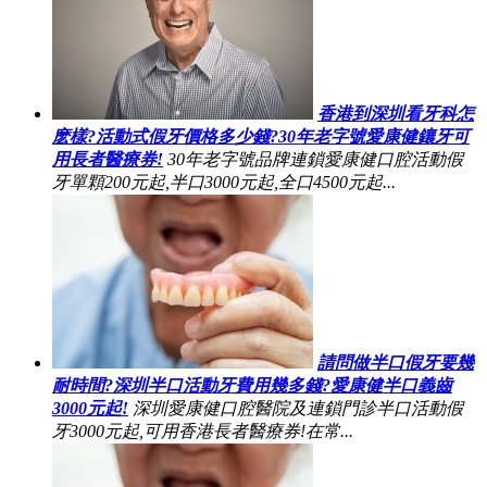
香港到深圳看牙科怎
麽樣?活動式假牙價格多少錢?30年老字號愛康健鑲牙可
用長者醫療券!
30年老字號品牌連鎖愛康健口腔活動假
牙單顆200元起,半口3000元起,全口4500元起...
請問做半口假牙要幾
耐時間?深圳半口活動牙費用幾多錢?愛康健半口義齒
3000元起!
深圳愛康健口腔醫院及連鎖門診半口活動假
牙3000元起,可用香港長者醫療券!在常...