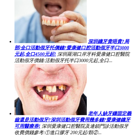
深圳鑲牙貴唔貴?局
部/全口活動假牙托價錢?愛康健口腔活動假牙半口3000
元起,全口4500元起!
深圳羅湖口岸牙科愛康健口腔醫院
活動假牙價錢:活動假牙托半口3000元起,全口...
老年人缺牙鑲固定義
齒還是活動假牙?深圳活動假牙費用幾多錢?愛康健鑲牙
可用醫療券!
深圳愛康健口腔醫院及連鎖門診活動假牙
收費價錢參考:①進口膠牙 200元起/顆②...