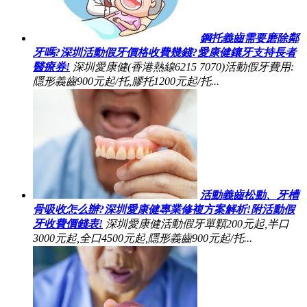
鋼托義齒需要磨除鄰
牙嗎?深圳活動假牙價格收費幾錢?愛康健鑲牙支持長者
醫療券!
深圳愛康健(香港熱線6215 7070)活動假牙費用:
隱形義齒900元起/托,膠托1200元起/托...
活動義齒松動、牙槽
骨吸收怎么辦?深圳愛康健專業修複方案解析!附活動假
牙收費價錢表!
深圳愛康健活動假牙單顆200元起,半口
3000元起,全口4500元起,隱形義齒900元起/托...