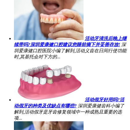
活动牙清洗后晚上继
续带吗?深圳爱康健口腔建议您睡前摘下并妥善存放!
深
圳爱康健口腔医院小编了解到,活动义齿在日间行使功能
时,其基托会对下方的...
活动假牙好用吗?活
动假牙的种类及优缺点有哪些?
深圳爱康健齿科小编了
解到,活动假牙是牙齿修复领域中一种成熟且重要的选
项...