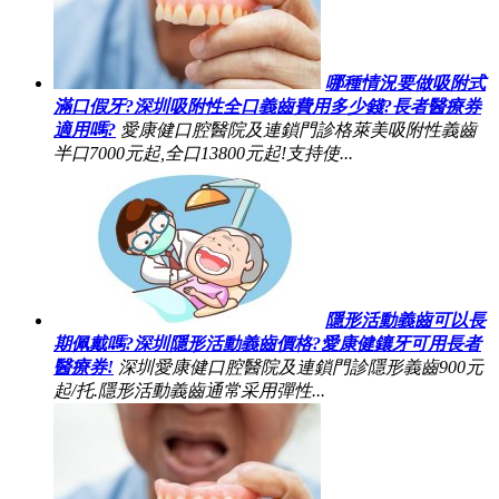
哪種情況要做吸附式
滿口假牙?深圳吸附性全口義齒費用多少錢?長者醫療券
適用嗎?
愛康健口腔醫院及連鎖門診格萊美吸附性義齒
半口7000元起,全口13800元起!支持使...
隱形活動義齒可以長
期佩戴嗎?深圳隱形活動義齒價格?愛康健鑲牙可用長者
醫療券!
深圳愛康健口腔醫院及連鎖門診隱形義齒900元
起/托.隱形活動義齒通常采用彈性...