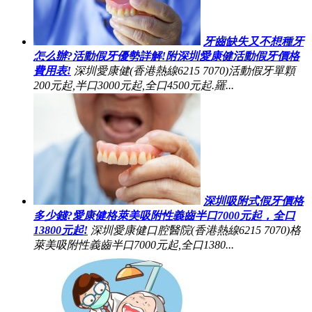
牙齒缺失又不想種牙
怎么辦?活動假牙優勢詳解!附深圳愛康健活動假牙價格
費用表!
深圳愛康健(香港熱線6215 7070)活動假牙單顆
200元起,半口3000元起,全口4500元起.羅...
深圳吸附式假牙價格
多少錢?愛康健格萊美吸附性義齒半口7000元起，全口
13800元起!
深圳愛康健口腔醫院(香港熱線6215 7070)格
萊美吸附性義齒半口7000元起,全口1380...