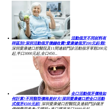
活動假牙不同材料有
咩區別?深圳活動假牙價錢收費?愛康健假牙200元起/顆!
深圳愛康健口腔醫院及11間連鎖門診活動假牙單顆200元
起,半口3000元起,全口450...
全口活動假牙價格如
何計算?不同類型價格差好大!深圳愛康健口腔全口活動
式假牙4500元起!
深圳愛康健口腔醫院及連鎖門診鑲牙
價錢費用參考:①膠托+進口膠牙半口3000元起...