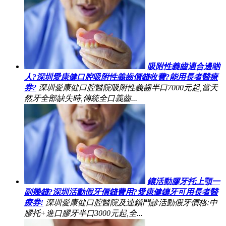
吸附性義齒適合邊啲
人?深圳愛康健口腔吸附性義齒價錢收費?能用長者醫療
券?
深圳愛康健口腔醫院吸附性義齒半口7000元起,當天
然牙全部缺失時,傳統全口義齒...
鑲活動膠牙托上顎一
副幾錢?深圳活動假牙價錢費用?愛康健鑲牙可用長者醫
療券!
深圳愛康健口腔醫院及連鎖門診活動假牙價格:中
膠托+進口膠牙半口3000元起,全...