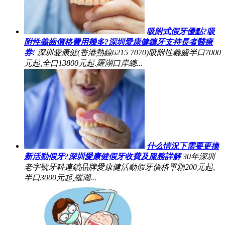
吸附式假牙優點?吸
附性義齒價格費用幾多?深圳愛康健鑲牙支持長者醫療
券!
深圳愛康健(香港熱線6215 7070)吸附性義齒半口7000
元起,全口13800元起.羅湖口岸總...
什么情況下需要更換
新活動假牙?深圳愛康健假牙收費及服務詳解
30年深圳
老字號牙科連鎖品牌愛康健活動假牙價格單顆200元起,
半口3000元起,羅湖...