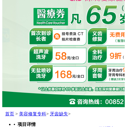
首页
>
美容修复专科
>
牙齿缺失
>
• 项目详情