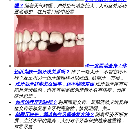
牙外伤该怎么紧急处
理？
随着天气转暖，户外空气清新怡人，人们室外活动
逐渐增加。在日常门诊中经常...
牵一发而动全身！你
还以为缺一颗牙没关系吗？
掉了一颗大牙，不管它行不
行？反正用另一边牙齿照样可以吃饭...缺前牙，有损...