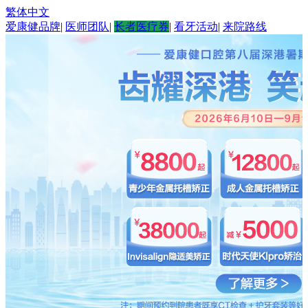
繁体中文
爱康健品牌
|
医师团队
|
长者医疗券
|
看牙活动
|
来院路线