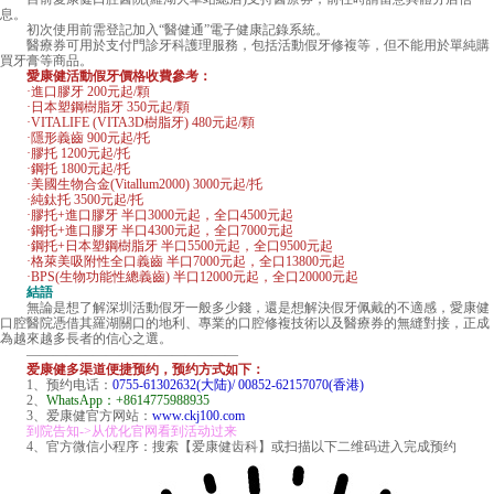
息。
初次使用前需登記加入“醫健通”電子健康記錄系統。
醫療券可用於支付門診牙科護理服務，包括活動假牙修複等，但不能用於單純購
買牙膏等商品。
愛康健活動假牙價格收費參考：
·進口膠牙 200元起/顆
·日本塑鋼樹脂牙 350元起/顆
·VITALIFE (VITA3D樹脂牙) 480元起/顆
·隱形義齒 900元起/托
·膠托 1200元起/托
·鋼托 1800元起/托
·美國生物合金(Vitallum2000) 3000元起/托
·純鈦托 3500元起/托
·膠托+進口膠牙 半口3000元起，全口4500元起
·鋼托+進口膠牙 半口4300元起，全口7000元起
·鋼托+日本塑鋼樹脂牙 半口5500元起，全口9500元起
·格萊美吸附性全口義齒 半口7000元起，全口13800元起
·BPS(生物功能性總義齒) 半口12000元起，全口20000元起
結語
無論是想了解深圳活動假牙一般多少錢，還是想解決假牙佩戴的不適感，愛康健
口腔醫院憑借其羅湖關口的地利、專業的口腔修複技術以及醫療券的無縫對接，正成
為越來越多長者的信心之選。
————————————————
爱康健多渠道便捷预约，预约方式如下：
1、预约电话：
0755-61302632(大陆)/ 00852-62157070(香港)
2、
WhatsApp：+8614775988935
3、爱康健官方网站：
www.ckj100.com
到院告知->从优化官网看到活动过来
4、官方微信小程序：搜索【爱康健齿科】或扫描以下二维码进入完成预约