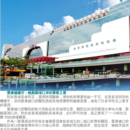
愛康健鑲牙：毗鄰羅湖口岸的專業之選
對於香港長者而言，選擇跨境醫療，便利性和專業性缺一不可。在眾多深圳牙科
機構中，深圳愛康健口腔醫院憑借其地理優勢和服務質量，成為了許多市民北上看牙
的選擇。
愛康健口腔醫院的較大亮點在於其地理位置。醫院位於深圳羅湖火車站大樓，緊
鄰羅湖口岸。對於從香港過關的長者來說，步行即可到達，真正實現了“一小時生活
圈”內的便捷醫療。
作為一家通過深圳市衛生健康委員會批准成立的二級口腔專科醫院，愛康健口腔
醫院設有口腔修複專科等六大核心科室，能夠針對活動假牙、固定假牙、種植牙提供
全方位的修複方案。