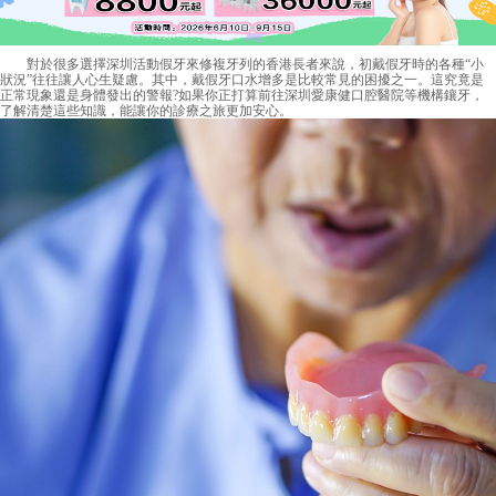
對於很多選擇深圳活動假牙來修複牙列的香港長者來說，初戴假牙時的各種“小
狀況”往往讓人心生疑慮。其中，戴假牙口水增多是比較常見的困擾之一。這究竟是
正常現象還是身體發出的警報?如果你正打算前往深圳愛康健口腔醫院等機構鑲牙，
了解清楚這些知識，能讓你的診療之旅更加安心。