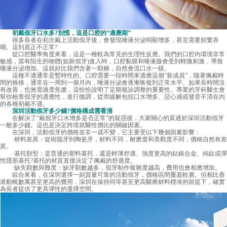
初戴假牙口水多?別慌，這是口腔的“適應期”
很多長者在初次戴上活動假牙後，會發現唾液分泌明顯增多，甚至需要頻繁吞
咽。這到底正不正常?
從口腔醫學角度來看，這是一種較為常見的生理性反應。我們的口腔內環境非常
敏感，當有陌生的物體(如新假牙)進入時，口腔黏膜和唾液腺會受到輕微刺激，導致
唾液分泌增加。這就好比我們含著一顆糖，自然會流口水一樣。
這種不適通常是暫時性的。口腔需要一段時間來適應這個“新成員”，隨著佩戴時
間的推移，通常在一周到一個月內，唾液分泌會逐漸恢複到正常水平。如果長時間沒
有改善，也無需過度焦慮，這恰恰說明了定期複診調整的重要性。專業的牙科醫生會
幫你檢查假牙的適應性，進行微調，從而緩解包括口水增多、惡心感或發音不清在內
的各種初戴不適。
深圳活動假牙多少錢
?價格構成需看清
在解決了“戴假牙口水增多是否正常”的疑惑後，大家關心的莫過於深圳活動假牙
一般多少錢。這也是決定跨境就醫性價比的關鍵因素。
在深圳，活動假牙的價格並非一成不變，它主要受以下幾個因素影響：
·材料差異：從樹脂牙到陶瓷牙，材料不同，耐磨度和美觀度不同，價格自然有差
異。
·基托類型：是普通的塑料基托，還是輕薄舒適、強度更高的鈷鉻合金、純鈦或彈
性隱形基托?基托的材質直接決定了佩戴的舒適度。
·缺失顆數與難度：缺牙顆數越多，假牙制作複雜度越高，費用也會相應增加。
綜合來看，在深圳選擇一副質量可靠的活動假牙，價格區間覆蓋較廣。但相比香
港動輒數萬甚至更高的費用，深圳在保持同等甚至更高醫療材料標准的前提下，確實
為長者提供了更具彈性的選擇空間。