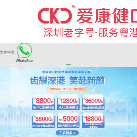
繁体中文
|
|
|
|
爱康健品牌
医师团队
长者医疗券
看牙活动
来院路线