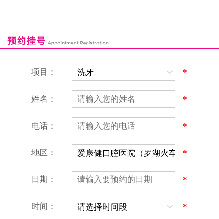
深圳湾口岸
深圳爱康健口腔医院
康辉口腔门诊部
富康口腔门诊部
恒洁口腔门诊部
恒乐口腔诊所
富港口腔诊所
项目：
*
姓名：
*
电话：
*
地区：
*
深圳爱康健口腔医院
地址：深圳市罗湖区建设路罗湖火车站大楼C区1-2楼北侧、4-8楼
营业时间：9:00-18:00
日期：
*
（节假日照常上班）
香港电话：00852-62157070
深圳电话：0755-61302632
时间：
*
微信线上预约：aikangjian1995
微信小程序：爱康健齿科