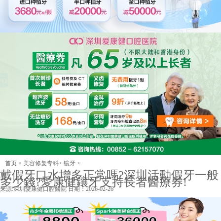
首页
>
美容修复专科
>
镶牙
>
戴假牙口水增多正常嗎?深圳活動假牙一般
多少錢?愛康健鑲牙支持長者醫療券!
来源:
深圳愛康健口腔醫院
日期：2026-02-26