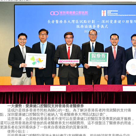
一大優勢：愛康健口腔醫院支持香港長者醫療券
這或許是很多香港市民較為關心的一點。為了解決香港長者跨境就醫的支付痛
點，深圳愛康健口腔醫院早已被納入“長者醫療券大灣區試點計劃” 。
這意味著，合資格的香港長者不僅可以在
愛康健口腔醫院
享受專業的鑲牙服務，
還可以使用香港政府發放的長者醫療券支付相關費用。這不僅盤活了醫療券的用途，
更讓長者在深圳看病多了一份來自香港政府的質量保障。
使用小貼士：
目前愛康健口腔醫院(羅湖火車站總店)支持醫療券，前往時請留意具體分店信