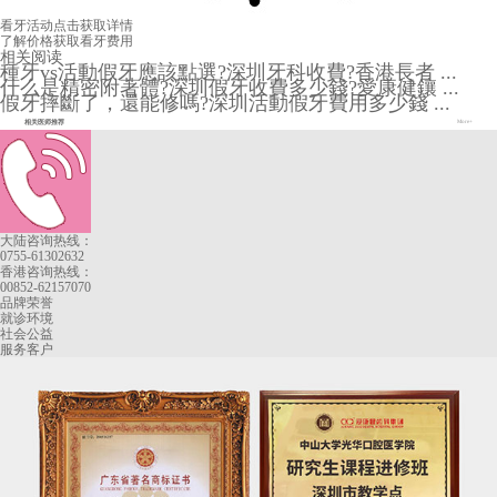
看牙活动
点击获取详情
了解价格
获取看牙费用
相关阅读
種牙vs活動假牙應該點選?深圳牙科收費?香港長者 ...
什么是精密附著體?深圳假牙收費多少錢?愛康健鑲 ...
假牙摔斷了，還能修嗎?深圳活動假牙費用多少錢 ...
相关医师推荐
More+
大陆咨询热线：
0755-61302632
香港咨询热线：
00852-62157070
品牌荣誉
就诊环境
社会公益
服务客户