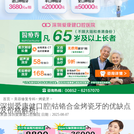
首页
>
美容修复专科
>
烤瓷牙
>
深圳爱康健口腔|钴铬合金烤瓷牙的优缺点
及价格解析!
来源:
深圳愛康健口腔醫院
日期：2025-08-07