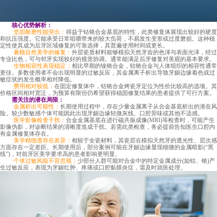
核心优势解析：
·坚固耐磨性能突出：
得益于钴铬合金基底的特性，此类修复体展现出较好的硬度
和抗压强度。它能承受日常咀嚼带来的较大负荷，不易发生变形或过度磨损。这种稳
定性使其成为后牙区域修复的可靠选择，其普遍使用时间或更长。
·兼顾自然美学的修复：
外层瓷质材料能够模拟天然牙齿的色泽与表面光泽，经过
专业比色，可与邻牙实现较好的视觉协调。通常能满足后牙修复对美观的基本要求。
·生物相容性表现稳定：
相比早期的镍铬合金，钴铬合金与人体组织的相容性通常
更佳。多数使用者不会出现明显的过敏反应，其金属离子析出导致牙龈边缘着色或过
敏症状的发生概率相对降低。
·费用相对较低：
在固定修复体中，钴铬合金烤瓷牙定位为性价比较高的选项。其
价格区间相对宽泛，为预算有限但仍希望获得稳固修复结果的患者提供了可行方案。
需关注的潜在局限：
·金属析出可能性：
长期使用过程中，存在少量金属离子从合金基底析出的潜在风
险。较少数敏感个体可能因此出现牙龈边缘轻微灰线、口腔异味或其他不适感。
·医学影像检查干扰：
合金金属基底在进行磁共振成像(MRI)等检查时，可能产生
影像伪影，对诊断结果的清晰度造成干扰。若需此类检查，务必提前告知医生口腔内
有金属修复体存在。
·美学精细度存在差异：
相较于全瓷材料，其瓷层在模拟天然牙的透光性、层次感
方面存在一定差距。长期使用后，部分案例可能在牙龈边缘显现细微的金属暗影(“黑
线”)，对前牙区美学要求高的患者影响更明显。
·个体过敏风险不容忽视：
少部分人群可能对合金中的特定金属成分(如钴、铬)产
生过敏反应，表现为牙龈红肿、疼痛或口腔黏膜炎症，需及时就医处理。