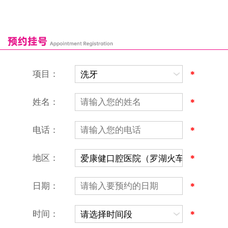
深圳湾口岸
深圳爱康健口腔医院
康辉口腔门诊部
富康口腔门诊部
恒洁口腔门诊部
恒乐口腔诊所
富港口腔诊所
项目：
*
姓名：
*
电话：
*
地区：
*
深圳爱康健口腔医院
地址：深圳市罗湖区建设路罗湖火车站大楼C区1-2楼北侧、4-8楼
营业时间：9:00-18:00
日期：
*
（节假日照常上班）
香港电话：00852-62157070
深圳电话：0755-61302632
时间：
*
微信线上预约：aikangjian1995
微信小程序：爱康健齿科
爱康健官方网站：www.ckj100.com