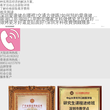
种实用且经济的解决方案。
看牙活动
点击获取详情
了解价格
获取看牙费用
相关阅读
深圳愛康健在哪裡?交通方便嗎?如何預約愛康健 ...
羅湖口岸/福田口岸附近哪家牙科做烤瓷牙比較好 ...
做烤瓷牙好還是貼面好?深圳牙科收費價錢幾多 ...
相关医师推荐
More+
大陆咨询热线：
0755-61302632
香港咨询热线：
00852-62157070
品牌荣誉
就诊环境
社会公益
服务客户