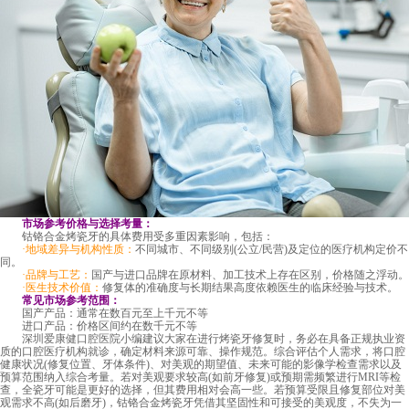
市场参考价格与选择考量：
钴铬合金烤瓷牙的具体费用受多重因素影响，包括：
·地域差异与机构性质：
不同城市、不同级别(公立/民营)及定位的医疗机构定价不
同。
·品牌与工艺：
国产与进口品牌在原材料、加工技术上存在区别，价格随之浮动。
·医生技术价值：
修复体的准确度与长期结果高度依赖医生的临床经验与技术。
常见市场参考范围：
国产产品：通常在数百元至上千元不等
进口产品：价格区间约在数千元不等
深圳爱康健口腔医院
小编建议大家在进行烤瓷牙修复时，务必在具备正规执业资
质的口腔医疗机构就诊，确定材料来源可靠、操作规范。综合评估个人需求，将口腔
健康状况(修复位置、牙体条件)、对美观的期望值、未来可能的影像学检查需求以及
预算范围纳入综合考量。若对美观要求较高(如前牙修复)或预期需频繁进行MRI等检
查，全瓷牙可能是更好的选择，但其费用相对会高一些。若预算受限且修复部位对美
观需求不高(如后磨牙)，钴铬合金烤瓷牙凭借其坚固性和可接受的美观度，不失为一