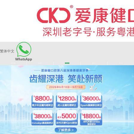
繁体中文
|
|
|
|
爱康健品牌
医师团队
长者医疗券
看牙活动
来院路线