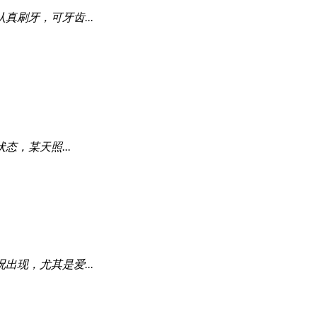
刷牙，可牙齿...
，某天照...
现，尤其是爱...