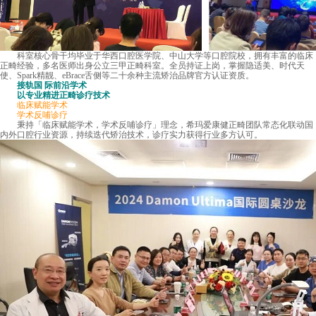
科室核心骨干均毕业于华西口腔医学院、中山大学等口腔院校，拥有丰富的临床
正畸经验，多名医师出身公立三甲正畸科室。全员持证上岗，掌握隐适美、时代天
使、Spark精靓、eBrace舌侧等二十余种主流矫治品牌官方认证资质。
接轨国 际前沿学术
以专业精进正畸诊疗技术
临床赋能学术
学术反哺诊疗
秉持「临床赋能学术，学术反哺诊疗」理念，希玛爱康健正畸团队常态化联动国
内外口腔行业资源，持续迭代矫治技术，诊疗实力获得行业多方认可。