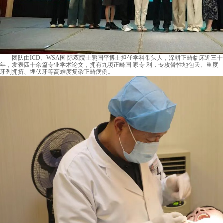
团队由ICD、WSA国 际双院士熊国平博士担任学科带头人，深耕正畸临床近三十
年，发表四十余篇专业学术论文，拥有九项正畸国 家专 利，专攻骨性地包天、重度
牙列拥挤、埋伏牙等高难度复杂正畸病例。