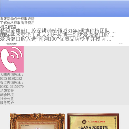
看牙活动
点击获取详情
了解价格
获取看牙费用
相关阅读
希玛爱康健口腔深耕种植领域31年|硕博种植团队 ...
国际学术交流｜意大利牙科博士到访爱康健口腔 ...
爱康健口腔入选“南湖100”优质品牌榜单并授牌 ...
相关医师推荐
More+
大陆咨询热线：
0755-61302632
香港咨询热线：
00852-62157070
品牌荣誉
就诊环境
社会公益
服务客户