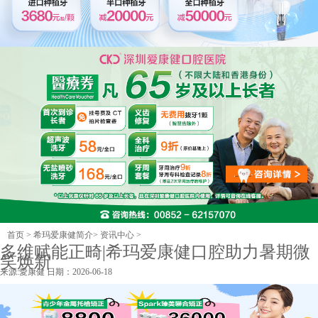
首页
>
希玛爱康健简介
>
资讯中心
>
多维赋能正畸|希玛爱康健口腔助力暑期微
笑焕新
来源:
愛康健
日期：2026-06-18