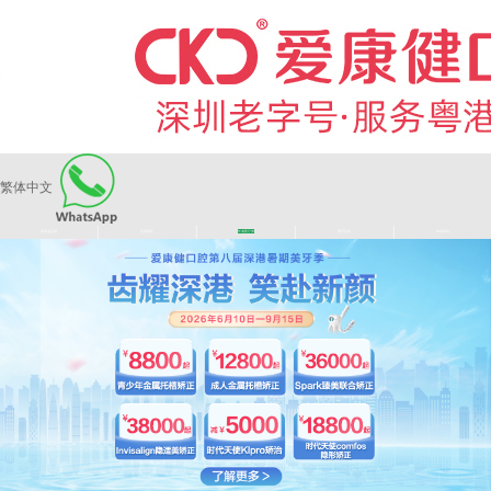
繁体中文
|
|
|
|
爱康健品牌
医师团队
长者医疗券
看牙活动
来院路线