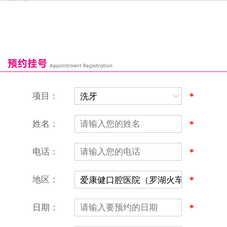
来院路线
罗湖口岸
福田口岸
深圳湾口岸
深圳爱康健口腔医院
康辉口腔门诊部
富康口腔门诊部
恒洁口腔门诊部
恒乐口腔诊所
富港口腔诊所
项目：
*
姓名：
*
电话：
*
地区：
*
深圳爱康健口腔医院
地址：深圳市罗湖区建设路罗湖火车站大楼C区1-2楼北侧、4-8楼
营业时间：9:00-18:00
日期：
*
（节假日照常上班）
香港电话：00852-62157070