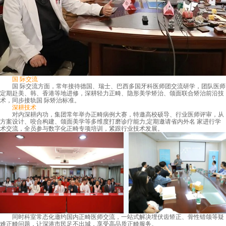
国 际交流
国 际交流方面，常年接待德国、瑞士、巴西多国牙科医师团交流研学，团队医师
定期赴美、韩、香港等地进修，深耕轻力正畸、隐形美学矫治、颌面联合矫治前沿技
术，同步接轨国 际矫治标准。
深耕技术
对内深耕内功，集团常年举办正畸病例大赛，特邀高校硕导、行业医师评审，从
方案设计、咬合构建、颌面美学等多维度打磨诊疗能力;定期邀请省内外名 家进行学
术交流，全员参与数字化正畸专项培训，紧跟行业技术发展。
同时科室常态化邀约国内正畸医师交流，一站式解决埋伏齿矫正、骨性错颌等疑
难正畸问题，让深港市民足不出城，享受高品质正畸服务。