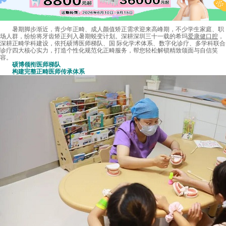
暑期脚步渐近，青少年正畸、成人颜值矫正需求迎来高峰期，不少学生家庭、职
场人群，纷纷将牙齿矫正列入暑期蜕变计划。深耕深圳三十一载的希玛
爱康健口腔
，
深耕正畸学科建设，依托硕博医师梯队、国 际化学术体系、数字化诊疗、多学科联合
诊疗四大核心实力，打造个性化规范化正畸服务，帮您轻松解锁精致颌面与自信笑
容。
硕博领衔医师梯队
构建完整正畸医师传承体系