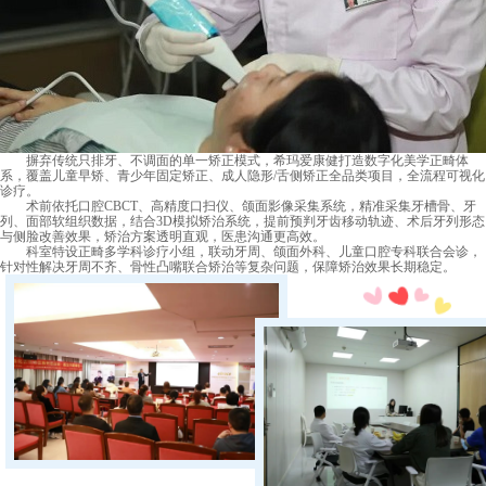
摒弃传统只排牙、不调面的单一矫正模式，希玛爱康健打造数字化美学正畸体
系，覆盖儿童早矫、青少年固定矫正、成人隐形/舌侧矫正全品类项目，全流程可视化
诊疗。
术前依托口腔CBCT、高精度口扫仪、颌面影像采集系统，精准采集牙槽骨、牙
列、面部软组织数据，结合3D模拟矫治系统，提前预判牙齿移动轨迹、术后牙列形态
与侧脸改善效果，矫治方案透明直观，医患沟通更高效。
科室特设正畸多学科诊疗小组，联动牙周、颌面外科、儿童口腔专科联合会诊，
针对性解决牙周不齐、骨性凸嘴联合矫治等复杂问题，保障矫治效果长期稳定。