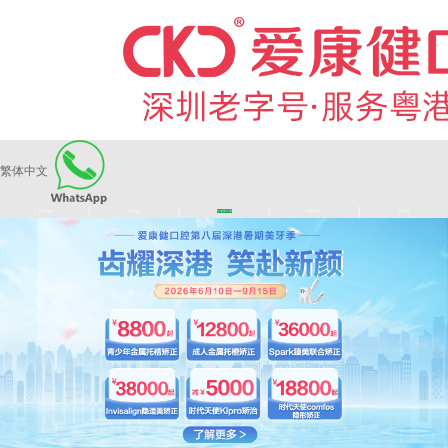
繁体中文
|
|
|
|
爱康健品牌
医师团队
长者医疗券
看牙活动
来院路线