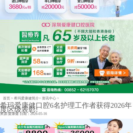
首页
>
希玛爱康健简介
>
资讯中心
>
希玛爱康健口腔6名护理工作者获得2026年
度区级表彰!
来源:
愛康健
日期：2026-05-16