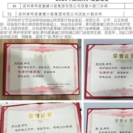
2026年护士节活动评优由南山民营医疗协会发起，按照公开、公平、公正的原
则，经各医疗单位择优推荐的基础上、协会综合评审，希玛爱康健口腔共计6名护理
工作人员获得表彰，分别是希玛爱康健口腔恒雅口腔门诊林晓娜、沈虹口腔诊所黄燕
获得“优 秀护理管理”表彰;希玛爱康健口腔恒雅口腔门诊部邓文婧、苏思华，沈虹口腔
诊所陈洁艳、明晓春，获得了“优 秀护士”表彰。