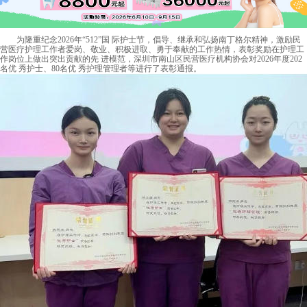
为隆重纪念2026年“512”国 际护士节，倡导、继承和弘扬南丁格尔精神，激励民
营医疗护理工作者爱岗、敬业、积极进取、勇于奉献的工作热情，表彰奖励在护理工
作岗位上做出突出贡献的先 进模范，深圳市南山区民营医疗机构协会对2026年度202
名优 秀护士、80名优 秀护理管理者等进行了表彰通报。