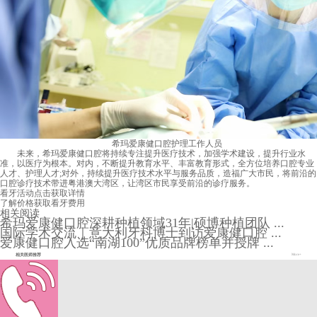
希玛爱康健口腔护理工作人员
未来，希玛爱康健口腔将持续专注提升医疗技术，加强学术建设，提升行业水
准，以医疗为根本。对内，不断提升教育水平、丰富教育形式，全方位培养口腔专业
人才、护理人才;对外，持续提升医疗技术水平与服务品质，造福广大市民，将前沿的
口腔诊疗技术带进粤港澳大湾区，让湾区市民享受前沿的诊疗服务。
看牙活动
点击获取详情
了解价格
获取看牙费用
相关阅读
希玛爱康健口腔深耕种植领域31年|硕博种植团队 ...
国际学术交流｜意大利牙科博士到访爱康健口腔 ...
爱康健口腔入选“南湖100”优质品牌榜单并授牌 ...
相关医师推荐
More+