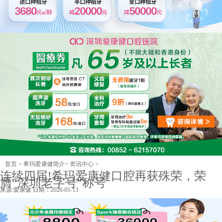
首页
>
希玛爱康健简介
>
资讯中心
>
连续四届!希玛爱康健口腔再获殊荣，荣
膺“深圳老字号”称号
来源:
愛康健
日期：2026-01-13