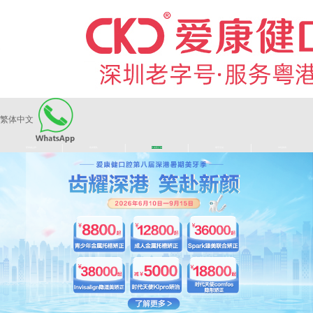
繁体中文
|
|
|
|
爱康健品牌
医师团队
长者医疗券
看牙活动
来院路线