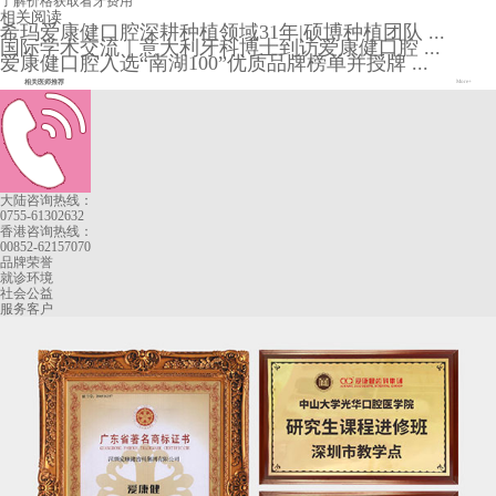
了解价格
获取看牙费用
相关阅读
希玛爱康健口腔深耕种植领域31年|硕博种植团队 ...
国际学术交流｜意大利牙科博士到访爱康健口腔 ...
爱康健口腔入选“南湖100”优质品牌榜单并授牌 ...
相关医师推荐
More+
大陆咨询热线：
0755-61302632
香港咨询热线：
00852-62157070
品牌荣誉
就诊环境
社会公益
服务客户