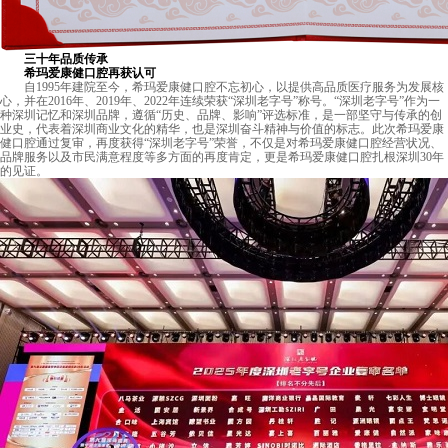
三十年品质传承
希玛爱康健口腔再获认可
自1995年建院至今，希玛爱康健口腔不忘初心，以提供高品质医疗服务为发展核
心，并在2016年、2019年、2022年连续荣获“深圳老字号”称号。“深圳老字号”作为一
种深圳记忆和深圳品牌，遵循“历史、品牌、影响”评选标准，是一部坚守与传承的创
业史，代表着深圳商业文化的精华，也是深圳奋斗精神与价值的标志。此次希玛爱康
健口腔通过复审，再度获得“深圳老字号”荣誉，不仅是对希玛爱康健口腔经营状况、
品牌服务以及市民满意程度等多方面的再度肯定，更是希玛爱康健口腔扎根深圳30年
的见证。