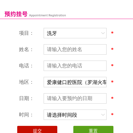
富康口腔门诊部
恒洁口腔门诊部
恒乐口腔诊所
富港口腔诊所
项目：
*
姓名：
*
电话：
*
地区：
*
深圳爱康健口腔医院
地址：深圳市罗湖区建设路罗湖火车站大楼C区1-2楼北侧、4-8楼
营业时间：9:00-18:00
日期：
*
（节假日照常上班）
香港电话：00852-62157070
深圳电话：0755-61302632
时间：
*
微信线上预约：aikangjian1995
微信小程序：爱康健齿科
爱康健官方网站：www.ckj100.com
本网站信息仅供参考，不作为诊疗及医疗根据
深圳爱康健口腔医院版权所有 粤ICP备12058131号-2