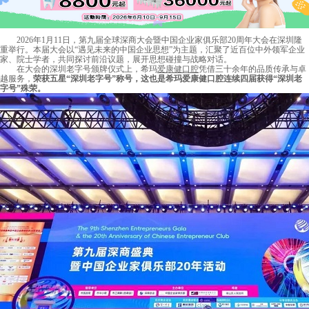
2026年1月11日，第九届全球深商大会暨中国企业家俱乐部20周年大会在深圳隆
重举行。本届大会以“遇见未来的中国企业思想”为主题，汇聚了近百位中外领军企业
家、院士学者，共同探讨前沿议题，展开思想碰撞与战略对话。
在大会的深圳老字号颁牌仪式上，希玛
爱康健口腔
凭借三十余年的品质传承与卓
越服务，
荣获五星“深圳老字号”称号，这也是希玛爱康健口腔连续四届获得“深圳老
字号”殊荣。