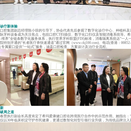
诊疗新体验
腔集团副总经理陈小琼的引导下，协会代表先后参观了数字化诊疗中心、种植科及
际牙科设备成为关注焦点，包括口腔CT扫描仪、数字化口扫仪及智能消毒系统等。
疗-维养”全链条数字化服务体系，执行世界牙科联盟(FDI)标准，消毒隔离系统达“一人
院特别开通的“长者医疗券快速通道”通过官网（
www.ckj100.com
)、电话(香港：00852-
2632）及专属窗口提供“一站式”服务，涵盖口腔检查、方案设计及治疗全流程。
新
破局之道
慧执行副会长高度肯定了希玛爱康健口腔在跨境医疗合作中的示范作用。她指出：“
仅以30年临床积淀守护市民健康，更通过数智化转型引领行业升级，为传统品牌注入