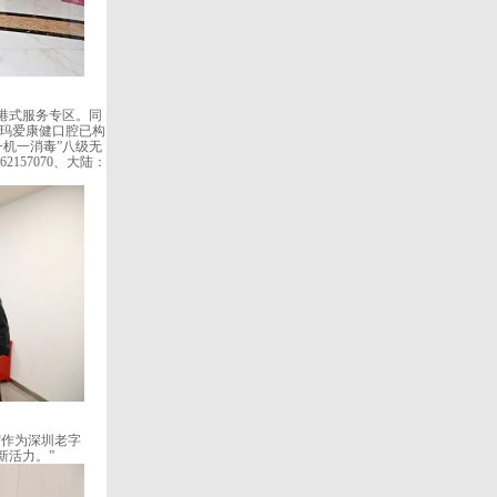
港式服务专区。同
希玛爱康健口腔已构
一机一消毒”八级无
62157070、大陆：
作为深圳老字
新活力。”