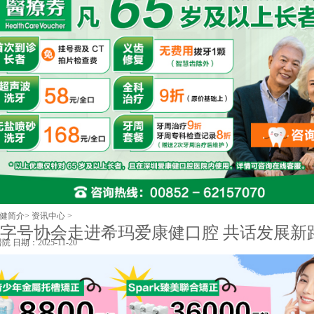
健简介
>
资讯中心
>
字号协会走进希玛爱康健口腔 共话发展新
醫院
日期：2025-11-20