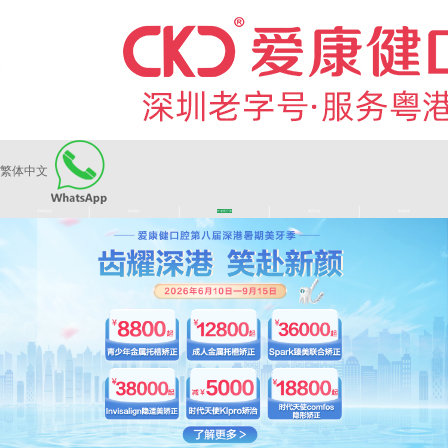
繁体中文
|
|
|
|
爱康健品牌
医师团队
长者医疗券
看牙活动
来院路线