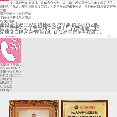
从技术革新到临床落地，从单点合作到生态共建，希玛爱康健与奥美科的携手，
正以数字化之力重塑正畸诊疗范式，为深港居民带来更便捷、更舒适的口腔健康解决
方案。
看牙活动
点击获取详情
了解价格
获取看牙费用
相关阅读
希玛爱康健口腔深耕种植领域31年|硕博种植团队 ...
国际学术交流｜意大利牙科博士到访爱康健口腔 ...
爱康健口腔入选“南湖100”优质品牌榜单并授牌 ...
相关医师推荐
More+
大陆咨询热线：
0755-61302632
香港咨询热线：
00852-62157070
品牌荣誉
就诊环境
社会公益
服务客户