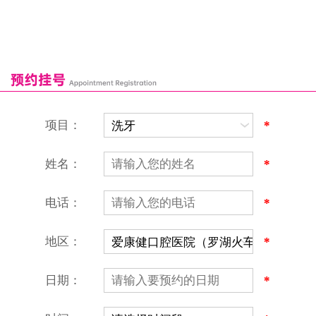
罗湖口岸
福田口岸
深圳湾口岸
深圳爱康健口腔医院
康辉口腔门诊部
富康口腔门诊部
恒洁口腔门诊部
恒乐口腔诊所
富港口腔诊所
项目：
*
姓名：
*
电话：
*
地区：
*
深圳爱康健口腔医院
地址：深圳市罗湖区建设路罗湖火车站大楼C区1-2楼北侧、4-8楼
营业时间：9:00-18:00
日期：
*
（节假日照常上班）
香港电话：00852-62157070
深圳电话：0755-61302632