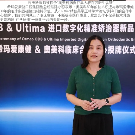
许玉玲医师被授予“奥美科病例征集大赛百强医生认证”
希玛爱康健口腔集团副总经理陈小琼表示：奥美科60年的技术积淀与希玛爱康健
30年的临床实践碰撞出独特价值。从2023年‘精智美学正畸学术论坛’到今日的合作中
心揭牌，我们共同见证了临床突破，不断提高医疗质量，此次合作不仅是技术升级，
更是构建‘产学研用’一体化平台的关键一步。