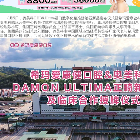
8月5日，奥美科ODB&Ultima进口数字化精准矫治器新品发布仪式暨希玛爱康健&
奥美科临床合作中心授牌仪式在深圳
爱康健口腔
医院举行。希玛爱康健口腔集团副总
经理陈小琼、集团正畸医师委员会主任熊国平博士、集团正畸学科带头人李高华主
任、集团采购部副总监刘丽娜、奥美科南中国区域市场经理韩笑等厂家代表与希玛爱
康健口腔正畸团队，共同见证数字化正畸技术的革新突破与深港医疗协作的里程碑。