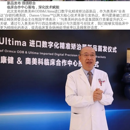
新品发布 强强联合
临床合作中心落地，深化技术赋能
此次发布的奥美科ODB&Ultima进口数字化精准矫治器新品，作为奥美科“全表
达”自锁托槽系统，Damon Ultima™以两大核心技术革新引发热议。希玛爱康健口腔正
畸正畸医师委员会主任熊国平博表示：“与奥美科的合作是集团医疗质量提升的又一
关键。通过引入奥美科平行四边形槽沟设计与方圆形弓丝技术，我们能够实现临床中
更为精细化的表达，提高临床复杂病例处理效率以及顾客舒适度。”