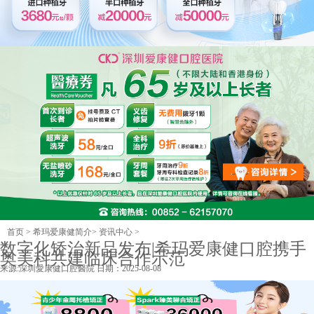
首页
>
希玛爱康健简介
>
资讯中心
>
数字化矫治新品发布|希玛爱康健口腔携手
奥美科共建临床合作示范
来源:
深圳愛康健口腔醫院
日期：2025-08-08